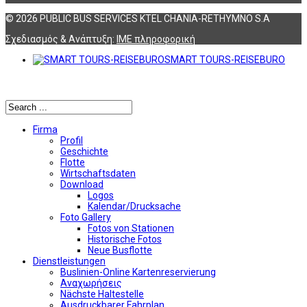
© 2026 PUBLIC BUS SERVICES KTEL CHANIA-RETHYMNO S.A
Σχεδιασμός & Ανάπτυξη:
ΙΜΕ πληροφορική
SMART TOURS-REISEBURO
Αναζήτηση
Firma
Profil
Geschichte
Flotte
Wirtschaftsdaten
Download
Logos
Kalendar/Drucksache
Foto Gallery
Fotos von Stationen
Historische Fotos
Neue Busflotte
Dienstleistungen
Buslinien-Online Kartenreservierung
Αναχωρήσεις
Nächste Haltestelle
Αusdruckbarer Fahrplan