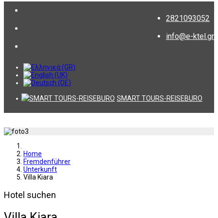
2821093052
info@e-ktel.gr
SMART TOURS-REISEBURO
Home
Fremdenführer
Unterkunft
Villa Kiara
Hotel suchen
Villa Kiara