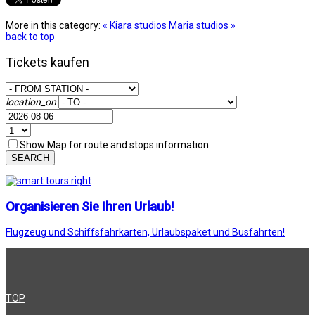
More in this category:
« Kiara studios
Maria studios »
back to top
Tickets kaufen
location_on
Show Map for route and stops information
SEARCH
Organisieren Sie Ihren Urlaub!
Flugzeug und Schiffsfahrkarten, Urlaubspaket und Busfahrten!
TOP