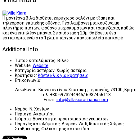
Η μοντέρνα βίλα διαθέτει ευρύχωρο σαλόνι με τζάκι και
τηλεόραση επίπεδης οθόνης. Περιλαμβάνει μια κουζίνα με
πλυντήριο πιάτων, φούρνο μικροκυμάτων και τραπεζαρία, καθώς
και ένα επιπλέον μπάνιο. Σε απόσταση 20μ. θα βρείτε ένα
εστιατόριο, ενώ στο 1χλμ. υπάρχουν παντοπωλεία και καφέ
Additional Info
Τύπος καταλύματος:
Βίλες
Website:
Website
Κατηγορία αστέρων:
Χωρίς αστέρια
Κρατήσεις:
Κάντε κλίκ για κρατήσεις
Επικοινωνία:
Διευθυνση: Κωνσταντίνου Χιωτάκη , Τερσανάς, 73100 ,Κρητη
Τηλ: +30 6973244945/ 6932456113
Email:
info@villakiarachania.com
Νομός:
Ν. Χανίων
Περιοχή:
Ακρωτήρι
Γεύματα:
Δυνατότητα προετοιμασίας γευμάτων
Παροχές καταλύματος:
Δωρεάν Wi-fi, Ιδιωτικός Χώρος
Στάθμευσης, Φιλικό προς κατοικίδια