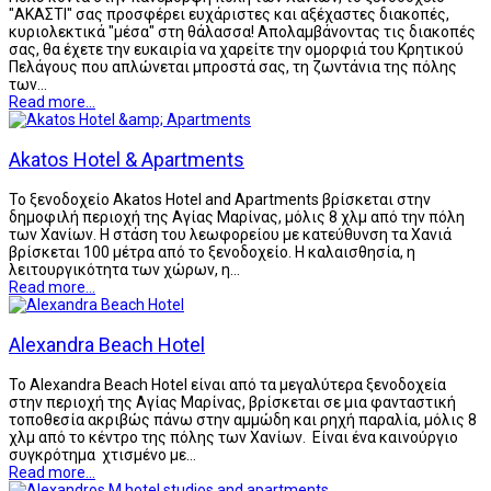
"ΑΚΑΣΤΙ" σας προσφέρει ευχάριστες και αξέχαστες διακοπές,
κυριολεκτικά "μέσα" στη θάλασσα! Απολαμβάνοντας τις διακοπές
σας, θα έχετε την ευκαιρία να χαρείτε την ομορφιά του Κρητικού
Πελάγους που απλώνεται μπροστά σας, τη ζωντάνια της πόλης
των…
Read more...
Akatos Hotel & Apartments
Το ξενοδοχείο Akatos Hotel and Apartments βρίσκεται στην
δημοφιλή περιοχή της Αγίας Μαρίνας, μόλις 8 χλμ από την πόλη
των Χανίων. Η στάση του λεωφορείου με κατεύθυνση τα Χανιά
βρίσκεται 100 μέτρα από το ξενοδοχείο. Η καλαισθησία, η
λειτουργικότητα των χώρων, η…
Read more...
Alexandra Beach Hotel
Το Alexandra Beach Hotel είναι από τα μεγαλύτερα ξενοδοχεία
στην περιοχή της Αγίας Μαρίνας, βρίσκεται σε μια φανταστική
τοποθεσία ακριβώς πάνω στην αμμώδη και ρηχή παραλία, μόλις 8
χλμ από το κέντρο της πόλης των Χανίων. Είναι ένα καινούργιο
συγκρότημα χτισμένο με…
Read more...