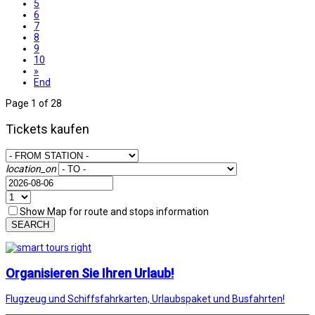
5
6
7
8
9
10
»
End
Page 1 of 28
Tickets kaufen
location_on
Show Map for route and stops information
SEARCH
Organisieren Sie Ihren Urlaub!
Flugzeug und Schiffsfahrkarten, Urlaubspaket und Busfahrten!