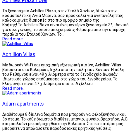
Achilles Plaza hotel
Το ξενοδοχείο Achilles Plaza, στον Σταλό Χανίων, δίπλα στην
κοσμοπολίτικη Αγία Μαρίνα, σας προσκαλεί για ανεπανάληπτες
καλοκαιρινές διακοπές στο πιο όμορφο σημείο της
Κρήτης! Το Achilles Plaza είναι ένα μοντέρνο ξενοδοχείο 3*, ιδανικό
για οικογένειες, το οποίο απέχει μόλις 40 μέτρα από την υπέροχη
παραλία του Σταλού Χανίων. Το…
Read more...
Achillion Villas
Με δωρεάν Wi-Fi και εποχιακή εξωτερική πισίνα, Achillion Villas
βρίσκεται στο Καλαμάκι, 5 χλμ από την πόλη των Χανίων. Η πόλη
του Ρεθύμνου είναι 49 χιλιόμετρα από το ξενοδοχείο.Δωρεάν
ιδιωτικός χώρος στάθμευσης στο χώρο του ξενοδοχείου. Το
Ελαφονήσι είναι 47 χιλιόμετρα από το Αχίλλειο…
Read more...
Adam apartments
Διαθέτουμε 8 δίκλινα δωμάτια που μπορούν να φιλοξενήσουν και
3ο άτομο. Το κάθε δωμάτιο διαθέτει μπάνιο, ψυγείο, βραστήρα, A.C.
και μπαλκόνι με υπέροχη θέα στην θάλασσα. Στο εστιατόριο μας
μπορείτε να απολαύσετε παραδοσιακές κρητικές γεύσεις