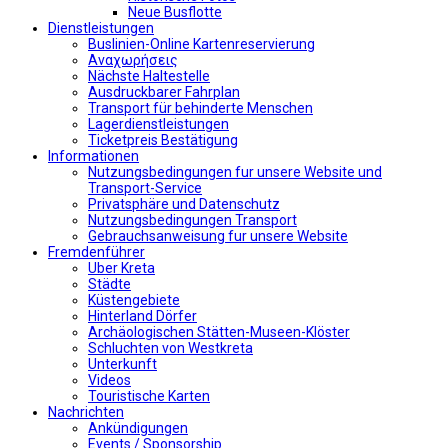
Neue Busflotte
Dienstleistungen
Buslinien-Online Kartenreservierung
Αναχωρήσεις
Nächste Haltestelle
Αusdruckbarer Fahrplan
Transport für behinderte Menschen
Lagerdienstleistungen
Ticketpreis Bestätigung
Informationen
Nutzungsbedingungen fur unsere Website und
Transport-Service
Privatsphäre und Datenschutz
Nutzungsbedingungen Transport
Gebrauchsanweisung fur unsere Website
Fremdenführer
Uber Kreta
Städte
Küstengebiete
Hinterland Dörfer
Archäologischen Stätten-Museen-Klöster
Schluchten von Westkreta
Unterkunft
Videos
Touristische Karten
Nachrichten
Ankündigungen
Events / Sponsorship