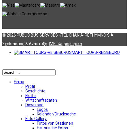
© 2026 PUBLIC BUS SERVICES KTEL CHANIA-RETHYMNO S.A
Σχεδιασμός & Ανάπτυξη:
ΙΜΕ πληροφορική
SMART TOURS-REISEBURO
Αναζήτηση
Firma
Profil
Geschichte
Flotte
Wirtschaftsdaten
Download
Logos
Kalendar/Drucksache
Foto Gallery
Fotos von Stationen
Historische Fotos