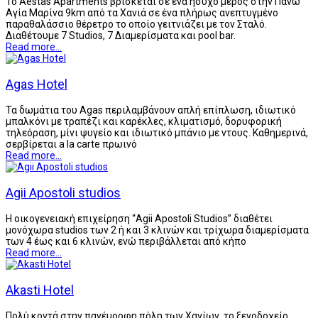
Το Aestas Apartments βρίσκεται σε ένα ήσυχο μέρος στην Πάνω
Αγία Μαρίνα 9km από τα Χανιά σε ένα πλήρως ανεπτυγμένο
παραθαλάσσιο θέρετρο το οποίο γειτνιάζει με τον Σταλό.
Διαθέτουμε 7 Studios, 7 Διαμερίσματα και pool bar.
Read more...
Agas Hotel
Τα δωμάτια του Agas περιλαμβάνουν απλή επίπλωση, ιδιωτικό
μπαλκόνι με τραπέζι και καρέκλες, κλιματισμό, δορυφορική
τηλεόραση, μίνι ψυγείο και ιδιωτικό μπάνιο με ντους. Καθημερινά,
σερβίρεται a la carte πρωινό
Read more...
Agii Apostoli studios
Η οικογενειακή επιχείρηση “Agii Apostoli Studios” διαθέτει
μονόχωρα studios των 2 ή και 3 κλινών και τρίχωρα διαμερίσματα
των 4 έως και 6 κλινών, ενώ περιβάλλεται από κήπο
Read more...
Akasti Hotel
Πολύ κοντά στην πανέμορφη πόλη των Χανίων, το ξενοδοχείο