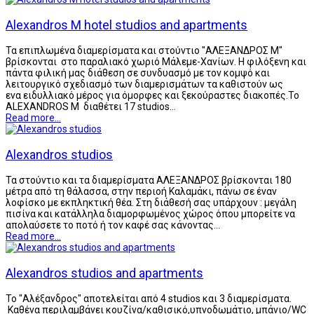
Alexandros M hotel studios and apartments
Τα επιπλωμένα διαμερίσματα και στούντιο "ΑΛΕΞΑΝΔΡΟΣ Μ"
βρίσκονται στο παραλιακό χωριό Μάλεμε-Χανίων. Η φιλόξενη και
πάντα φιλική μας διάθεση σε συνδυασμό με τον κομψό και
λειτουργικό σχεδιασμό των διαμερισμάτων τα καθιστούν ως
ενα ειδυλλιακό μέρος για όμορφες και ξεκούραστες διακοπές.Το
ALEXANDROS M διαθέτει 17 studios…
Read more...
Alexandros studios
Τα στούντιο και τα διαμερίσματα ΑΛΕΞΑΝΔΡΟΣ βρίσκονται 180
μέτρα από τη θάλασσα, στην περιοή Καλαμάκι, πάνω σε έναν
λοφίσκο με εκπληκτική θέα. Στη διάθεσή σας υπάρχουν : μεγάλη
πισίνα και κατάλληλα διαμορφωμένος χώρος όπου μπορείτε να
απολαύσετε το ποτό ή τον καφέ σας κάνοντας…
Read more...
Alexandros studios and apartments
Το "Αλέξανδρος" αποτελείται από 4 studios και 3 διαμερίσματα.
Καθένα περιλαμβάνει κουζίνα/καθισικό,υπνοδωμάτιο, μπάνιο/WC