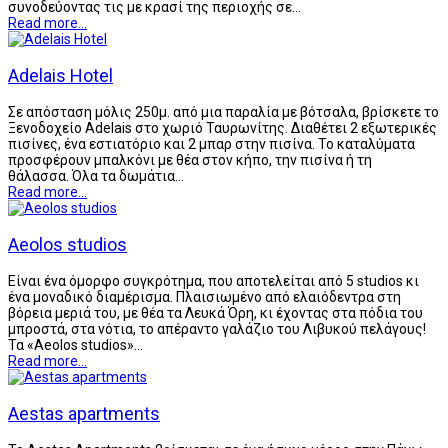
συνοδεύοντας τις με κρασί της περιοχής σε…
Read more...
Adelais Hotel
Σε απόσταση μόλις 250μ. από μια παραλία με βότσαλα, βρίσκετε το
Ξενοδοχείο Adelais στο χωριό Ταυρωνίτης. Διαθέτει 2 εξωτερικές
πισίνες, ένα εστιατόριο και 2 μπαρ στην πισίνα. Το καταλύματα
προσφέρουν μπαλκόνι με θέα στον κήπο, την πισίνα ή τη
θάλασσα. Όλα τα δωμάτια…
Read more...
Aeolos studios
Είναι ένα όμορφο συγκρότημα, που αποτελείται από 5 studios κι
ένα μοναδικό διαμέρισμα. Πλαισιωμένο από ελαιόδεντρα στη
βόρεια μεριά του, με θέα τα Λευκά Όρη, κι έχοντας στα πόδια του
μπροστά, στα νότια, το απέραντο γαλάζιο του Λιβυκού πελάγους!
Τα «Aeolos studios»…
Read more...
Aestas apartments