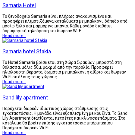
Samaria Hotel
Το ξενοδοχείο Samaria είναι πλήρως ανακαινισμένο και
προσφέρει κλιματιζόμενα καταλύματα με μπαλκόνι, δάπεδο από
μασίφ ξύλο και μαρμάρινο μπάνιο. Κάθε μονάδα διαθέτει
δορυφορική τηλεόραση και δωρεάν Wi-F
Read more...
Samaria hotel Sfakia
Το Hotel Samaria βρίσκεται στη Χώρα Σφακίων, μπροστά στη
θάλασσα, μόλις 50μ. μακριά από την παραλία. Προσφέρει
ηλιόλουστη βεράντα, δωμάτια με μπαλκόνι ή αίθριο και δωρεάν
Wi-Fi σε όλους τους χώρους
Read more...
Sand lily apartment
Παρέχεται δωρεάν ιδιωτικός χώρος στάθμευσης στις
εγκαταστάσεις. Η μονάδα είναι εξοπλισμένη με κουζίνα. Το Sand
Lily Apartment διατίθενται πετσέτες και κλινοσκεπάσματα. Στο
κατάλυμα θα βρείτε επίσης εγκαταστάσεις μπάρμπεκιου.
Παρέχεται δωρεάν Wi-Fi.
Read more...