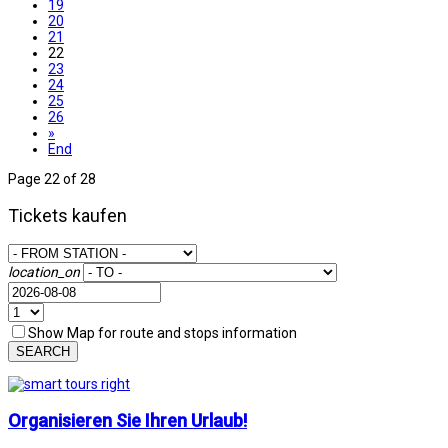
19
20
21
22
23
24
25
26
»
End
Page 22 of 28
Tickets kaufen
location_on
Show Map for route and stops information
SEARCH
Organisieren Sie Ihren Urlaub!