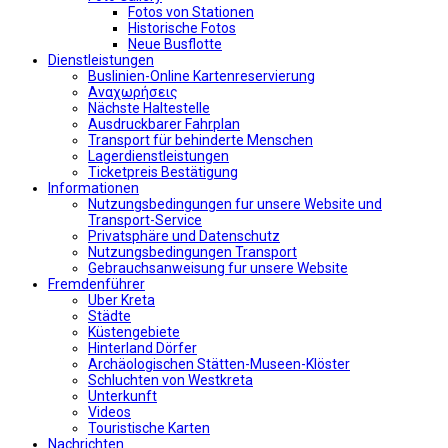
Fotos von Stationen
Historische Fotos
Neue Busflotte
Dienstleistungen
Buslinien-Online Kartenreservierung
Αναχωρήσεις
Nächste Haltestelle
Αusdruckbarer Fahrplan
Transport für behinderte Menschen
Lagerdienstleistungen
Ticketpreis Bestätigung
Informationen
Nutzungsbedingungen fur unsere Website und
Transport-Service
Privatsphäre und Datenschutz
Nutzungsbedingungen Transport
Gebrauchsanweisung fur unsere Website
Fremdenführer
Uber Kreta
Städte
Küstengebiete
Hinterland Dörfer
Archäologischen Stätten-Museen-Klöster
Schluchten von Westkreta
Unterkunft
Videos
Touristische Karten
Nachrichten