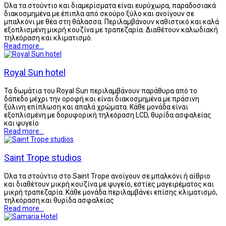
Όλα τα στούντιο και διαμερίσματα είναι ευρύχωρα, παραδοσιακά
διακοσμημένα με έπιπλα από σκούρο ξύλο και ανοίγουν σε
μπαλκόνι με θέα στη θάλασσα. Περιλαμβάνουν καθιστικό και καλά
εξοπλισμένη μικρή κουζίνα με τραπεζαρία. Διαθέτουν καλωδιακή
τηλεόραση και κλιματισμό.
Read more...
Royal Sun hotel
Τα δωμάτια του Royal Sun περιλαμβάνουν παράθυρα από το
δάπεδο μέχρι την οροφή και είναι διακοσμημένα με πράσινη
ξύλινη επίπλωση και απαλά χρώματα. Κάθε μονάδα είναι
εξοπλισμένη με δορυφορική τηλεόραση LCD, θυρίδα ασφαλείας
και ψυγείο
Read more...
Saint Trope studios
Όλα τα στούντιο στο Saint Trope ανοίγουν σε μπαλκόνι ή αίθριο
και διαθέτουν μικρή κουζίνα με ψυγείο, εστίες μαγειρέματος και
μικρή τραπεζαρία. Κάθε μονάδα περιλαμβάνει επίσης κλιματισμό,
τηλεόραση και θυρίδα ασφαλείας
Read more...