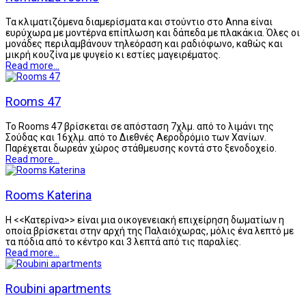
Τα κλιματιζόμενα διαμερίσματα και στούντιο στο Anna είναι
ευρύχωρα με μοντέρνα επίπλωση και δάπεδα με πλακάκια. Όλες οι
μονάδες περιλαμβάνουν τηλεόραση και ραδιόφωνο, καθώς και
μικρή κουζίνα με ψυγείο κι εστίες μαγειρέματος.
Read more...
Rooms 47
Το Rooms 47 βρίσκεται σε απόσταση 7χλμ. από το λιμάνι της
Σούδας και 16χλμ. από το Διεθνές Αεροδρόμιο των Χανίων.
Παρέχεται δωρεάν χώρος στάθμευσης κοντά στο ξενοδοχείο.
Read more...
Rooms Katerina
Η <<Κατερίνα>> είναι μια οικογενειακή επιχείρηση δωματίων η
οποία βρίσκεται στην αρχή της Παλαιόχωρας, μόλις ένα λεπτό με
τα πόδια από το κέντρο και 3 λεπτά από τις παραλίες.
Read more...
Roubini apartments