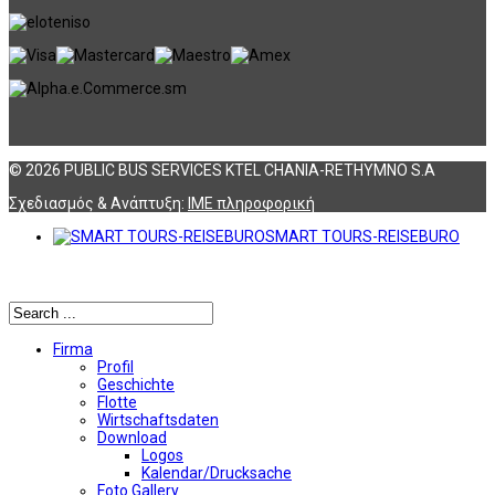
© 2026 PUBLIC BUS SERVICES KTEL CHANIA-RETHYMNO S.A
Σχεδιασμός & Ανάπτυξη:
ΙΜΕ πληροφορική
SMART TOURS-REISEBURO
Αναζήτηση
Firma
Profil
Geschichte
Flotte
Wirtschaftsdaten
Download
Logos
Kalendar/Drucksache
Foto Gallery