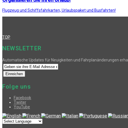
Flugzeug und Schiffsfahrkarten, Urlaubspaket und Busfahrten!
TOP
NEWSLETTER
Automatische Updates für Neuigkeiten und Fahrplanänderungen erha
Folge uns
Facebook
Twiiter
YouTube