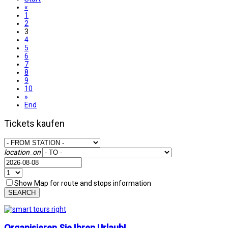
«
1
2
3
4
5
6
7
8
9
10
»
End
Tickets kaufen
location_on
Show Map for route and stops information
SEARCH
Organisieren Sie Ihren Urlaub!