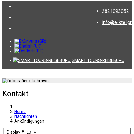
2821093052
info@e-ktel.gr
SMART TOURS-REISEBURO
Kontakt
Home
Nachrichten
Ankündigungen
Display #