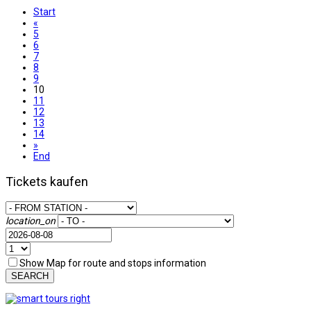
Start
«
5
6
7
8
9
10
11
12
13
14
»
End
Tickets kaufen
location_on
Show Map for route and stops information
SEARCH