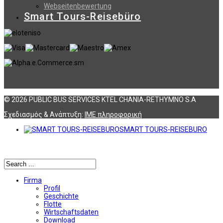
Webseitenbewertung
Smart Tours-Reisebüro
© 2026 PUBLIC BUS SERVICES KTEL CHANIA-RETHYMNO S.A
Σχεδιασμός & Ανάπτυξη:
ΙΜΕ πληροφορική
SMART TOURS-REISEBURO
Αναζήτηση
Firma
Profil
Geschichte
Flotte
Wirtschaftsdaten
Download