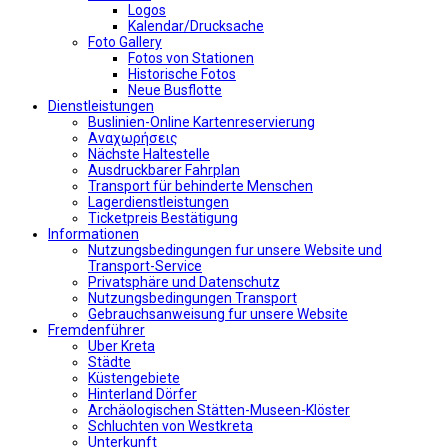
Logos
Kalendar/Drucksache
Foto Gallery
Fotos von Stationen
Historische Fotos
Neue Busflotte
Dienstleistungen
Buslinien-Online Kartenreservierung
Αναχωρήσεις
Nächste Haltestelle
Αusdruckbarer Fahrplan
Transport für behinderte Menschen
Lagerdienstleistungen
Ticketpreis Bestätigung
Informationen
Nutzungsbedingungen fur unsere Website und
Transport-Service
Privatsphäre und Datenschutz
Nutzungsbedingungen Transport
Gebrauchsanweisung fur unsere Website
Fremdenführer
Uber Kreta
Städte
Küstengebiete
Hinterland Dörfer
Archäologischen Stätten-Museen-Klöster
Schluchten von Westkreta
Unterkunft