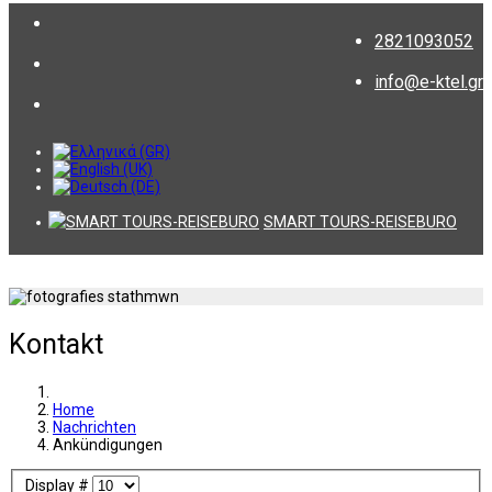
2821093052
info@e-ktel.gr
SMART TOURS-REISEBURO
Kontakt
Home
Nachrichten
Ankündigungen
Display #