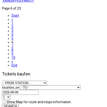
ΧΑΝΙΩΝ ΡΕΘΥΜΝΟΥ!
Page 6 of 23
Start
«
1
2
3
4
5
6
7
8
9
10
»
End
Tickets kaufen
location_on
Show Map for route and stops information
SEARCH