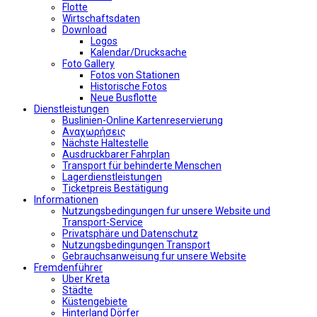
Flotte
Wirtschaftsdaten
Download
Logos
Kalendar/Drucksache
Foto Gallery
Fotos von Stationen
Historische Fotos
Neue Busflotte
Dienstleistungen
Buslinien-Online Kartenreservierung
Αναχωρήσεις
Nächste Haltestelle
Αusdruckbarer Fahrplan
Transport für behinderte Menschen
Lagerdienstleistungen
Ticketpreis Bestätigung
Informationen
Nutzungsbedingungen fur unsere Website und
Transport-Service
Privatsphäre und Datenschutz
Nutzungsbedingungen Transport
Gebrauchsanweisung fur unsere Website
Fremdenführer
Uber Kreta
Städte
Küstengebiete
Hinterland Dörfer