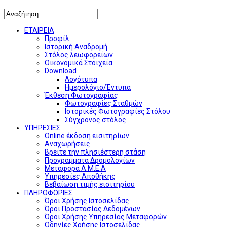
ΕΤΑΙΡΕΙΑ
Προφίλ
Ιστορική Αναδρομή
Στόλος λεωφορείων
Οικονομικά Στοιχεία
Download
Λογότυπα
Ημερολόγιο/Έντυπα
Έκθεση Φωτογραφίας
Φωτογραφίες Σταθμών
Ιστορικές Φωτογραφίες Στόλου
Σύγχρονος στόλος
ΥΠΗΡΕΣΙΕΣ
Online έκδοση εισιτηρίων
Αναχωρήσεις
Βρείτε την πλησιέστερη στάση
Προγράμματα Δρομολογίων
Μεταφορά Α.Μ.Ε.Α
Υπηρεσίες Αποθήκης
Βεβαίωση τιμής εισιτηρίου
ΠΛΗΡΟΦΟΡΙΕΣ
Όροι Χρήσης Ιστοσελίδας
Όροι Προστασίας Δεδομένων
Όροι Χρήσης Υπηρεσίας Μεταφορών
Οδηγίες Χρήσης Ιστοσελίδας