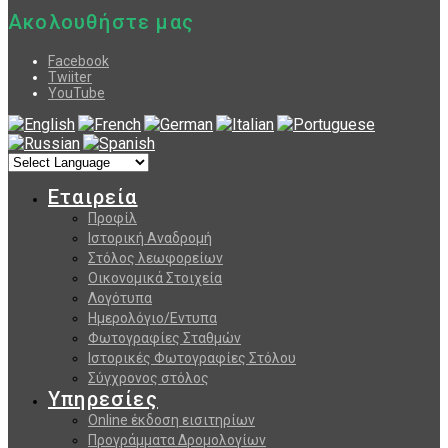
Ακολουθήστε μας
Facebook
Twiiter
YouTube
Εταιρεία
Προφίλ
Ιστορική Αναδρομή
Στόλος λεωφορείων
Οικονομικά Στοιχεία
Λογότυπα
Ημερολόγιο/Εντυπα
Φωτογραφίες Σταθμών
Ιστορικές Φωτογραφίες Στόλου
Σύγχρονος στόλος
Υπηρεσίες
Online έκδοση εισιτηρίων
Προγράμματα Δρομολογίων