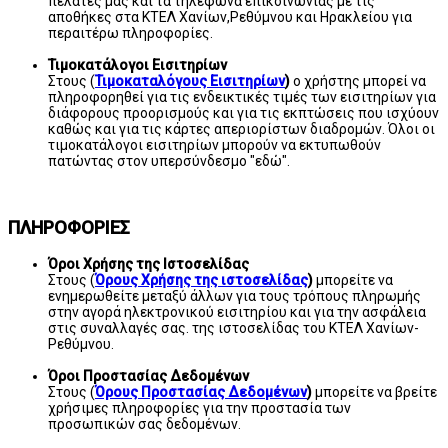
πελάτες μας και τα τηλέφωνα επικοινωνίας με τις
αποθήκες στα ΚΤΕΛ Χανίων,Ρεθύμνου και Ηρακλείου για
περαιτέρω πληροφορίες.
Τιμοκατάλογοι Εισιτηρίων
Στους (
Τιμοκαταλόγους Εισιτηρίων
)
ο χρήστης μπορεί να
πληροφορηθεί για τις ενδεικτικές τιμές των εισιτηρίων για
διάφορους προορισμούς και για τις εκπτώσεις που ισχύουν
καθώς και για τις κάρτες απεριορίστων διαδρομών. Όλοι οι
τιμοκατάλογοι εισιτηρίων μπορούν να εκτυπωθούν
πατώντας στον υπερσύνδεσμο "εδώ".
ΠΛΗΡΟΦΟΡΙΕΣ
Όροι Χρήσης της Ιστοσελίδας
Στους (
Όρους Χρήσης της ιστοσελίδας
)
μπορείτε να
ενημερωθείτε μεταξύ άλλων για τους τρόπους πληρωμής
στην αγορά ηλεκτρονικού εισιτηρίου και για την ασφάλεια
στις συναλλαγές σας. της ιστοσελίδας του ΚΤΕΛ Χανίων-
Ρεθύμνου.
Όροι Προστασίας Δεδομένων
Στους (
Όρους Προστασίας Δεδομένων
)
μπορείτε να βρείτε
χρήσιμες πληροφορίες για την προστασία των
προσωπικών σας δεδομένων.