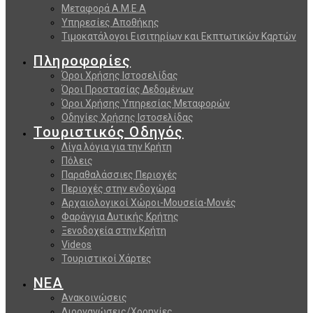
Μεταφορά Α.Μ.Ε.Α
Υπηρεσίες Αποθήκης
Τιμοκατάλογοι Εισιτηρίων και Εκπτωτικών Καρτών
Πληροφορίες
Όροι Χρήσης Ιστοσελίδας
Όροι Προστασίας Δεδομένων
Όροι Χρήσης Υπηρεσίας Μεταφορών
Οδηγίες Χρήσης Ιστοσελίδας
Τουριστικός Οδηγός
Λίγα λόγια για την Κρήτη
Πόλεις
Παραθαλάσσιες Περιοχές
Περιοχές στην ενδοχώρα
Αρχαιολογικοί Χώροι-Μουσεία-Μονές
Φαράγγια Δυτικής Κρήτης
Ξενοδοχεία στην Κρήτη
Videos
Τουριστικοί Χάρτες
ΝΕΑ
Ανακοινώσεις
Διοργανώσεις/Χορηγίες