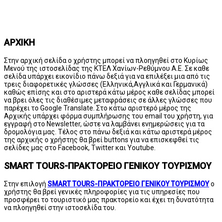
ΑΡΧΙΚΗ
Στην αρχική σελίδα ο χρήστης μπορεί να πλοηγηθεί στο Κυρίως
Μενού της ιστοσελίδας της ΚΤΕΛ Χανίων-Ρεθύμνου A.E. Σε καθε
σελίδα υπάρχει εικονίδιο πάνω δεξιά για να επιλέξει μια από τις
τρεις διαφορετικές γλώσσες (Ελληνικά,Αγγλικά και Γερμανικά)
καθώς επίσης και στο αριστερά κάτω μέρος καθε σελίδας μπορεί
να βρει όλες τις διαθέσιμες μεταφράσεις σε άλλες γλώσσες που
παρέχει το Google Translate. Στο κάτω αριστερό μέρος της
Αρχικής υπάρχει φόρμα συμπλήρωσης του email του χρήστη, για
εγγραφή στο Newsletter, ώστε να λαμβάνει ενημερώσεις για τα
δρομολόγια μας. Τέλος στο πάνω δεξιά και κάτω αριστερά μέρος
της αρχικής ο χρήστης θα βρεί buttons για να επισκεφθεί τις
σελίδες μας στο Facebook, Twitter και Youtube.
SMART TOURS-ΠΡΑΚΤΟΡΕΙΟ ΓΕΝΙΚΟΥ ΤΟΥΡΙΣΜΟΥ
Στην επιλογή
SMART TOURS-ΠΡΑΚΤΟΡΕΙΟ ΓΕΝΙΚΟΥ ΤΟΥΡΙΣΜΟΥ
ο
χρήστης θα βρεί γενικές πληροφορίες για τις υπηρεσίες που
προσφέρει το τουριστικό μας πρακτορείο και έχει τη δυνατότητα
να πλοηγηθεί στην ιστοσελίδα του.