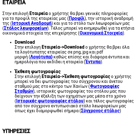
ΕΤΑΙΡΕΙΑ
Στην επιλογή
Εταιρεία
ο χρήστης θα βρει γενικές πληροφορίες
για το προφίλ της εταιρείας μας (
Προφίλ
), την ιστορική αναδρομή
της (
Ιστορική Αναδρομή
) και για το στόλο των λεωφορείων μας
(
Στόλος λεωφορείων
). Τέλος μπορεί να ενημερωθεί για τα ετήσια
οικονομικά στοιχεία της επιχείρησης (
Οικονομικά Στοιχεία
).
Download
Στην επιλογη
Εταιρεία->Download
ο χρήστης θα βρει όλα
τα λογότυπα
της εταιρείας σε png, jpg και pdf
μορφή (
Λογότυπα)
καθώς επίσης και διάφορα έντυπα και
ημερολόγια που εκδίδει η εταιρεία (
Έντυπα
).
Έκθεση φωτογραφίας
Στην επιλογή
Εταιρεία->Έκθεση φωτογραφίας
ο χρήστης
μπορεί να δει φωτογραφίες του σύγχρονου και άνετου
σταθμού μας στο κέντρο των Χανίων (
Φωτογραφίες
Σταθμών
), ιστορικές φωτογραφίες του στόλου μας που
δείχνουν την έξελιξη των οχημάτων μας μέσα στο χρόνο
(
Ιστορικές φωτογραφίες στόλου
) και τέλος φωτογραφίες
από τον σύγχρονο εντυπωσιακό στόλο λεωφορείων μας
όπως έχει διαμορφωθεί σήμερα (
Σύγχρονος στόλος
)
ΥΠΗΡΕΣΙΕΣ