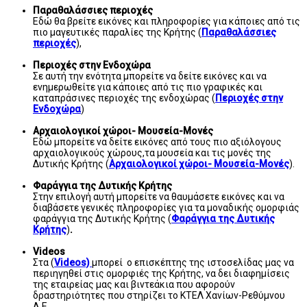
Παραθαλάσσιες περιοχές
Εδώ θα βρείτε εικόνες και πληροφορίες για κάποιες από τις
πιο μαγευτικές παραλίες της Κρήτης (
Παραθαλάσσιες
περιοχές
),
Περιοχές στην Ενδοχώρα
Σε αυτή την ενότητα μπορείτε να δείτε εικόνες και να
ενημερωθείτε για κάποιες από τις πιο γραφικές και
καταπράσινες περιοχές της ενδοχώρας (
Περιοχές στην
Ενδοχώρα
)
Αρχαιολογικοί χώροι- Μουσεία-Μονές
Εδώ μπορείτε να δείτε εικόνες από τους πιο αξιόλογους
αρχαιολογικούς χώρους,τα μουσεία και τις μονές της
Δυτικής Κρήτης (
Αρχαιολογικοί χώροι- Μουσεία-Μονές
).
Φαράγγια της Δυτικής Κρήτης
Στην επιλογή αυτή μπορείτε να θαυμάσετε εικόνες και να
διαβάσετε γενικές πληροφορίες για τα μοναδικής ομορφιάς
φαράγγια της Δυτικής Κρήτης (
Φαράγγια της Δυτικής
Κρήτης
)
.
Videos
Στα (
Videos)
μπορεί ο επισκέπτης της ιστοσελίδας μας να
περιηγηθεί στις ομορφιές της Κρήτης, να δει διαφημίσεις
της εταιρείας μας και βιντεάκια που αφορούν
δραστηριότητες που στηρίζει το ΚΤΕΛ Χανίων-Ρεθύμνου
Α.Ε.