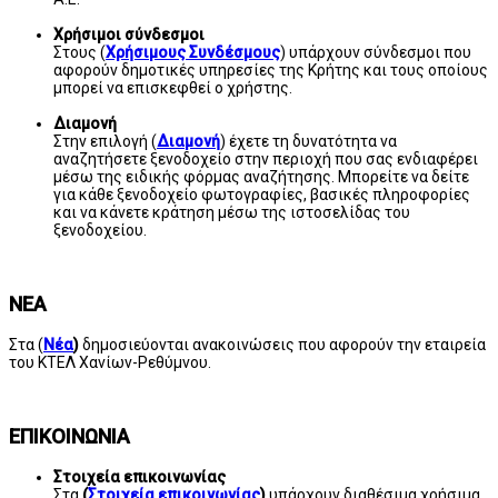
Χρήσιμοι σύνδεσμοι
Στους (
Χρήσιμους Συνδέσμους
) υπάρχουν σύνδεσμοι που
αφορούν δημοτικές υπηρεσίες της Κρήτης και τους οποίους
μπορεί να επισκεφθεί ο χρήστης.
Διαμονή
Στην επιλογή (
Διαμονή
) έχετε τη δυνατότητα να
αναζητήσετε ξενοδοχείο στην περιοχή που σας ενδιαφέρει
μέσω της ειδικής φόρμας αναζήτησης. Μπορείτε να δείτε
για κάθε ξενοδοχείο φωτογραφίες, βασικές πληροφορίες
και να κάνετε κράτηση μέσω της ιστοσελίδας του
ξενοδοχείου.
ΝΕΑ
Στα (
Νέα
)
δημοσιεύονται ανακοινώσεις που αφορούν την εταιρεία
του ΚΤΕΛ Χανίων-Ρεθύμνου.
ΕΠΙΚΟΙΝΩΝΙΑ
Στοιχεία επικοινωνίας
Στα
(
Στοιχεία επικοινωνίας
)
υπάρχουν διαθέσιμα χρήσιμα