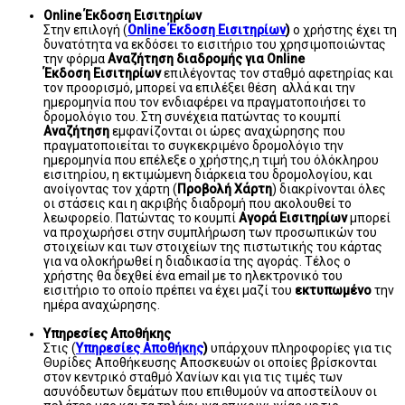
Online Έκδοση Εισιτηρίων
Στην επιλογή (
Online Έκδοση Εισιτηρίων
)
o χρήστης έχει τη
δυνατότητα να εκδόσει το εισιτήριο του χρησιμοποιώντας
την φόρμα
Αναζήτηση διαδρομής για Online
Έκδοση
Εισιτηρίων
επιλέγοντας τον σταθμό αφετηρίας και
τον προορισμό, μπορεί να επιλέξει θέση αλλά και την
ημερομηνία που τον ενδιαφέρει να πραγματοποιήσει το
δρομολόγιο του. Στη συνέχεια πατώντας το κουμπί
Αναζήτηση
εμφανίζονται οι ώρες αναχώρησης που
πραγματοποιείται το συγκεκριμένο δρομολόγιο την
ημερομηνία που επέλεξε ο χρήστης,η τιμή του όλόκληρου
εισιτηρίου, η εκτιμώμενη διάρκεια του δρομολογίου, και
ανοίγοντας τον χάρτη (
Προβολή Χάρτη
) διακρίνονται όλες
οι στάσεις και η ακριβής διαδρομή που ακολουθεί το
λεωφορείο. Πατώντας το κουμπί
Αγορά Εισιτηρίων
μπορεί
να προχωρήσει στην συμπλήρωση των προσωπικών του
στοιχείων και των στοιχείων της πιστωτικής του κάρτας
για να ολοκήρωθεί η διαδικασία της αγοράς. Τέλος ο
χρήστης θα δεχθεί ένα email με το ηλεκτρονικό του
εισιτήριο το οποίο πρέπει να έχει μαζί του
εκτυπωμένο
την
ημέρα αναχώρησης.
Υπηρεσίες Αποθήκης
Στις (
Υπηρεσίες Αποθήκης
)
υπάρχουν πληροφορίες για τις
Θυρίδες Αποθήκευσης Αποσκευών οι οποίες βρίσκονται
στον κεντρικό σταθμό Χανίων και για τις τιμές των
ασυνόδευτων δεμάτων που επιθυμούν να αποστείλουν οι