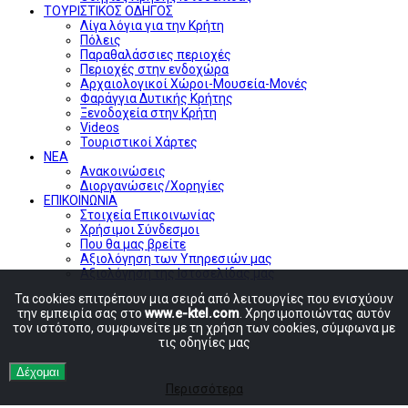
ΤΟΥΡΙΣΤΙΚΟΣ ΟΔΗΓΟΣ
Λίγα λόγια για την Κρήτη
Πόλεις
Παραθαλάσσιες περιοχές
Περιοχές στην ενδοχώρα
Αρχαιολογικοί Χώροι-Μουσεία-Μονές
Φαράγγια Δυτικής Κρήτης
Ξενοδοχεία στην Κρήτη
Videos
Τουριστικοί Χάρτες
ΝΕΑ
Ανακοινώσεις
Διοργανώσεις/Χορηγίες
ΕΠΙΚΟΙΝΩΝΙΑ
Στοιχεία Επικοινωνίας
Χρήσιμοι Σύνδεσμοι
Που θα μας βρείτε
Αξιολόγηση των Υπηρεσιών μας
Αξιολόγηση της Ιστοσελίδας μας
Τα cookies επιτρέπουν μια σειρά από λειτουργίες που ενισχύουν
την εμπειρία σας στο
www.e-ktel.com
. Χρησιμοποιώντας αυτόν
τον ιστότοπο, συμφωνείτε με τη χρήση των cookies, σύμφωνα με
τις οδηγίες μας
Δέχομαι
Περισσότερα