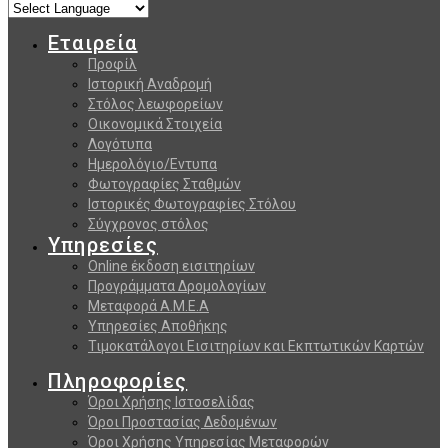
Εταιρεία
Προφίλ
Ιστορική Αναδρομή
Στόλος λεωφορείων
Οικονομικά Στοιχεία
Λογότυπα
Ημερολόγιο/Εντυπα
Φωτογραφίες Σταθμών
Ιστορικές Φωτογραφίες Στόλου
Σύγχρονος στόλος
Υπηρεσίες
Online έκδοση εισιτηρίων
Προγράμματα Δρομολογίων
Μεταφορά Α.Μ.Ε.Α
Υπηρεσίες Αποθήκης
Τιμοκατάλογοι Εισιτηρίων και Εκπτωτικών Καρτών
Πληροφορίες
Όροι Χρήσης Ιστοσελίδας
Όροι Προστασίας Δεδομένων
Όροι Χρήσης Υπηρεσίας Μεταφορών