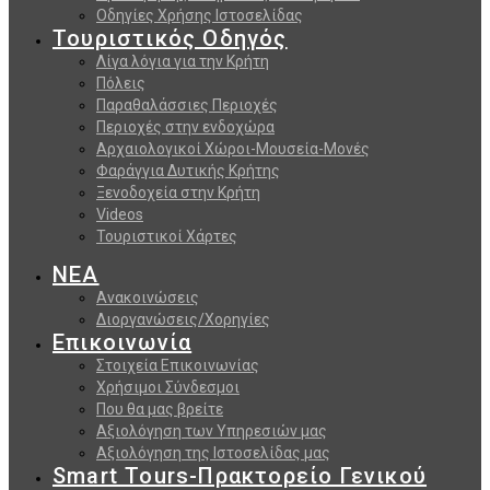
Οδηγίες Χρήσης Ιστοσελίδας
Τουριστικός Οδηγός
Λίγα λόγια για την Κρήτη
Πόλεις
Παραθαλάσσιες Περιοχές
Περιοχές στην ενδοχώρα
Αρχαιολογικοί Χώροι-Μουσεία-Μονές
Φαράγγια Δυτικής Κρήτης
Ξενοδοχεία στην Κρήτη
Videos
Τουριστικοί Χάρτες
ΝΕΑ
Ανακοινώσεις
Διοργανώσεις/Χορηγίες
Επικοινωνία
Στοιχεία Επικοινωνίας
Χρήσιμοι Σύνδεσμοι
Που θα μας βρείτε
Αξιολόγηση των Υπηρεσιών μας
Αξιολόγηση της Ιστοσελίδας μας
Smart Tours-Πρακτορείο Γενικού