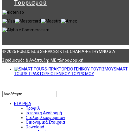
Τουρισμού
© 2026 PUBLIC BUS SERVICES KTEL CHANIA-RETHYMNO S.A
Σχεδιασμός & Ανάπτυξη:
ΙΜΕ πληροφορική
SMART
TOURS-ΠΡΑΚΤΟΡΕΙΟ ΓΕΝΙΚΟΥ ΤΟΥΡΙΣΜΟΥ
Αναζήτηση
ΕΤΑΙΡΕΙΑ
Προφίλ
Ιστορική Αναδρομή
Στόλος λεωφορείων
Οικονομικά Στοιχεία
Download