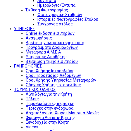
Λογότυπα
Ημερολόγιο/Έντυπα
Έκθεση Φωτογραφίας
Φωτογραφίες Σταθμών
Ιστορικές Φωτογραφίες Στόλου
Σύγχρονος στόλος
ΥΠΗΡΕΣΙΕΣ
Online έκδοση εισιτηρίων
Αναχωρήσεις
Βρείτε την πλησιέστερη στάση
Προγράμματα Δρομολογίων
Μεταφορά Α.Μ.Ε.Α
Υπηρεσίες Αποθήκης
Βεβαίωση τιμής εισιτηρίου
ΠΛΗΡΟΦΟΡΙΕΣ
Όροι Χρήσης Ιστοσελίδας
Όροι Προστασίας Δεδομένων
Όροι Χρήσης Υπηρεσίας Μεταφορών
Οδηγίες Χρήσης Ιστοσελίδας
ΤΟΥΡΙΣΤΙΚΟΣ ΟΔΗΓΟΣ
Λίγα λόγια για την Κρήτη
Πόλεις
Παραθαλάσσιες περιοχές
Περιοχές στην ενδοχώρα
Αρχαιολογικοί Χώροι-Μουσεία-Μονές
Φαράγγια Δυτικής Κρήτης
Ξενοδοχεία στην Κρήτη
Videos