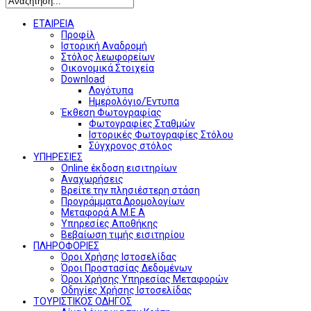
ΕΤΑΙΡΕΙΑ
Προφίλ
Ιστορική Αναδρομή
Στόλος λεωφορείων
Οικονομικά Στοιχεία
Download
Λογότυπα
Ημερολόγιο/Έντυπα
Έκθεση Φωτογραφίας
Φωτογραφίες Σταθμών
Ιστορικές Φωτογραφίες Στόλου
Σύγχρονος στόλος
ΥΠΗΡΕΣΙΕΣ
Online έκδοση εισιτηρίων
Αναχωρήσεις
Βρείτε την πλησιέστερη στάση
Προγράμματα Δρομολογίων
Μεταφορά Α.Μ.Ε.Α
Υπηρεσίες Αποθήκης
Βεβαίωση τιμής εισιτηρίου
ΠΛΗΡΟΦΟΡΙΕΣ
Όροι Χρήσης Ιστοσελίδας
Όροι Προστασίας Δεδομένων
Όροι Χρήσης Υπηρεσίας Μεταφορών
Οδηγίες Χρήσης Ιστοσελίδας
ΤΟΥΡΙΣΤΙΚΟΣ ΟΔΗΓΟΣ