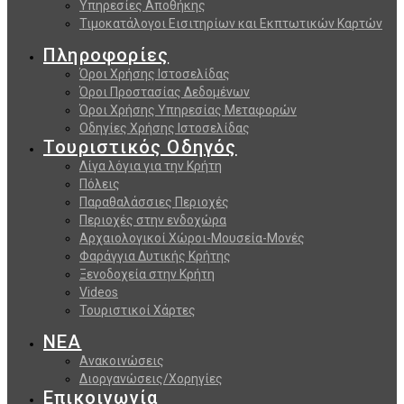
Υπηρεσίες Αποθήκης
Τιμοκατάλογοι Εισιτηρίων και Εκπτωτικών Καρτών
Πληροφορίες
Όροι Χρήσης Ιστοσελίδας
Όροι Προστασίας Δεδομένων
Όροι Χρήσης Υπηρεσίας Μεταφορών
Οδηγίες Χρήσης Ιστοσελίδας
Τουριστικός Οδηγός
Λίγα λόγια για την Κρήτη
Πόλεις
Παραθαλάσσιες Περιοχές
Περιοχές στην ενδοχώρα
Αρχαιολογικοί Χώροι-Μουσεία-Μονές
Φαράγγια Δυτικής Κρήτης
Ξενοδοχεία στην Κρήτη
Videos
Τουριστικοί Χάρτες
ΝΕΑ
Ανακοινώσεις
Διοργανώσεις/Χορηγίες
Επικοινωνία