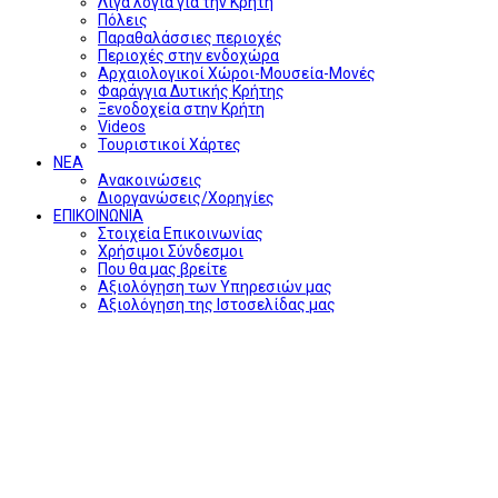
Λίγα λόγια για την Κρήτη
Πόλεις
Παραθαλάσσιες περιοχές
Περιοχές στην ενδοχώρα
Αρχαιολογικοί Χώροι-Μουσεία-Μονές
Φαράγγια Δυτικής Κρήτης
Ξενοδοχεία στην Κρήτη
Videos
Τουριστικοί Χάρτες
ΝΕΑ
Ανακοινώσεις
Διοργανώσεις/Χορηγίες
ΕΠΙΚΟΙΝΩΝΙΑ
Στοιχεία Επικοινωνίας
Χρήσιμοι Σύνδεσμοι
Που θα μας βρείτε
Αξιολόγηση των Υπηρεσιών μας
Αξιολόγηση της Ιστοσελίδας μας