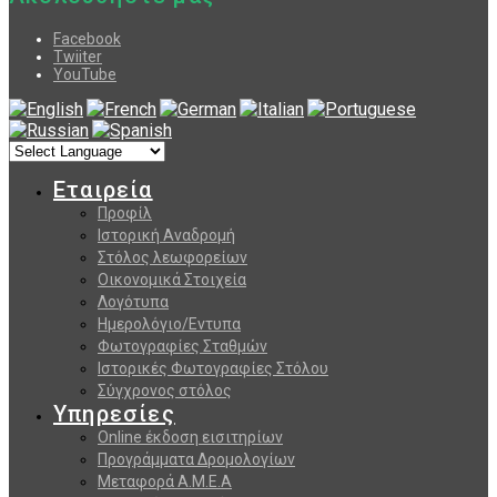
Facebook
Twiiter
YouTube
Εταιρεία
Προφίλ
Ιστορική Αναδρομή
Στόλος λεωφορείων
Οικονομικά Στοιχεία
Λογότυπα
Ημερολόγιο/Εντυπα
Φωτογραφίες Σταθμών
Ιστορικές Φωτογραφίες Στόλου
Σύγχρονος στόλος
Υπηρεσίες
Online έκδοση εισιτηρίων
Προγράμματα Δρομολογίων
Μεταφορά Α.Μ.Ε.Α