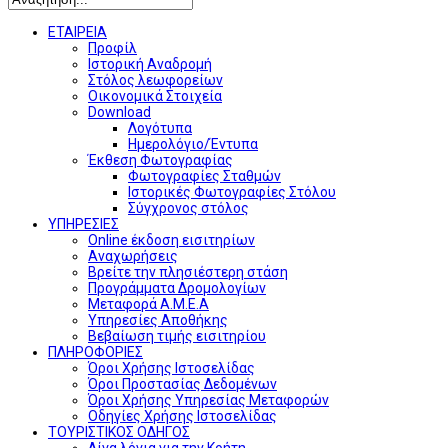
ΕΤΑΙΡΕΙΑ
Προφίλ
Ιστορική Αναδρομή
Στόλος λεωφορείων
Οικονομικά Στοιχεία
Download
Λογότυπα
Ημερολόγιο/Έντυπα
Έκθεση Φωτογραφίας
Φωτογραφίες Σταθμών
Ιστορικές Φωτογραφίες Στόλου
Σύγχρονος στόλος
ΥΠΗΡΕΣΙΕΣ
Online έκδοση εισιτηρίων
Αναχωρήσεις
Βρείτε την πλησιέστερη στάση
Προγράμματα Δρομολογίων
Μεταφορά Α.Μ.Ε.Α
Υπηρεσίες Αποθήκης
Βεβαίωση τιμής εισιτηρίου
ΠΛΗΡΟΦΟΡΙΕΣ
Όροι Χρήσης Ιστοσελίδας
Όροι Προστασίας Δεδομένων
Όροι Χρήσης Υπηρεσίας Μεταφορών
Οδηγίες Χρήσης Ιστοσελίδας
ΤΟΥΡΙΣΤΙΚΟΣ ΟΔΗΓΟΣ
Λίγα λόγια για την Κρήτη