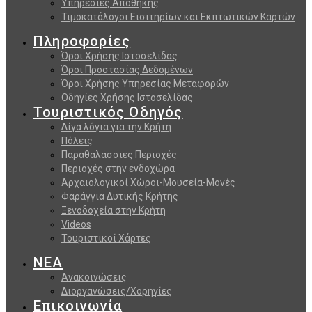
Υπηρεσίες Αποθήκης
Τιμοκατάλογοι Εισιτηρίων και Εκπτωτικών Καρτών
Πληροφορίες
Όροι Χρήσης Ιστοσελίδας
Όροι Προστασίας Δεδομένων
Όροι Χρήσης Υπηρεσίας Μεταφορών
Οδηγίες Χρήσης Ιστοσελίδας
Τουριστικός Οδηγός
Λίγα λόγια για την Κρήτη
Πόλεις
Παραθαλάσσιες Περιοχές
Περιοχές στην ενδοχώρα
Αρχαιολογικοί Χώροι-Μουσεία-Μονές
Φαράγγια Δυτικής Κρήτης
Ξενοδοχεία στην Κρήτη
Videos
Τουριστικοί Χάρτες
ΝΕΑ
Ανακοινώσεις
Διοργανώσεις/Χορηγίες
Επικοινωνία