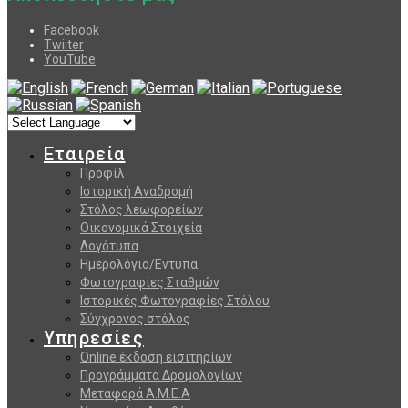
Facebook
Twiiter
YouTube
Εταιρεία
Προφίλ
Ιστορική Αναδρομή
Στόλος λεωφορείων
Οικονομικά Στοιχεία
Λογότυπα
Ημερολόγιο/Εντυπα
Φωτογραφίες Σταθμών
Ιστορικές Φωτογραφίες Στόλου
Σύγχρονος στόλος
Υπηρεσίες
Online έκδοση εισιτηρίων
Προγράμματα Δρομολογίων
Μεταφορά Α.Μ.Ε.Α