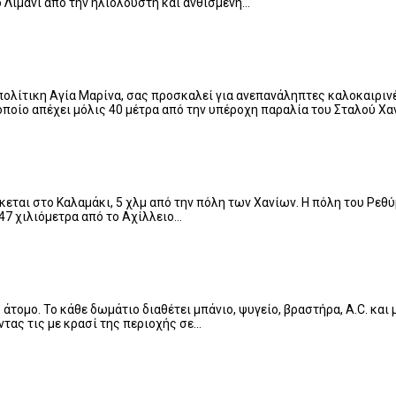
ό Λιμάνι από την ηλιόλουστη και ανθισμένη…
οπολίτικη Αγία Μαρίνα, σας προσκαλεί για ανεπανάληπτες καλοκαιρινέ
το οποίο απέχει μόλις 40 μέτρα από την υπέροχη παραλία του Σταλού Χα
ρίσκεται στο Καλαμάκι, 5 χλμ από την πόλη των Χανίων. Η πόλη του Ρε
47 χιλιόμετρα από το Αχίλλειο…
άτομο. Το κάθε δωμάτιο διαθέτει μπάνιο, ψυγείο, βραστήρα, A.C. και
τας τις με κρασί της περιοχής σε…