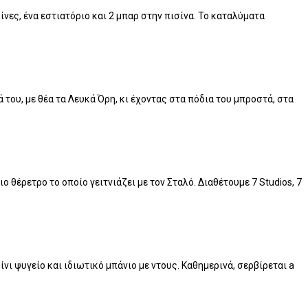
νες, ένα εστιατόριο και 2 μπαρ στην πισίνα. Το καταλύματα
 του, με θέα τα Λευκά Όρη, κι έχοντας στα πόδια του μπροστά, στα
έρετρο το οποίο γειτνιάζει με τον Σταλό. Διαθέτουμε 7 Studios, 7
ι ψυγείο και ιδιωτικό μπάνιο με ντους. Καθημερινά, σερβίρεται a