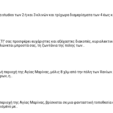
ρα studios των 2 ή και 3 κλινών και τρίχωρα διαμερίσματα των 4 έως 
ΤΙ" σας προσφέρει ευχάριστες και αξέχαστες διακοπές, κυριολεκτικά
απλώνεται μπροστά σας, τη ζωντάνια της πόλης των…
λή περιοχή της Αγίας Μαρίνας, μόλις 8 χλμ από την πόλη των Χανίων
ώρων, η…
 περιοχή της Αγίας Μαρίνας, βρίσκεται σε μια φανταστική τοποθεσία
τισμένο με…