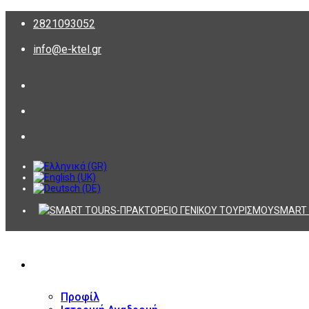
2821093052
info@e-ktel.gr
SMART 
ΕΤΑΙΡΕΙΑ
Προφίλ