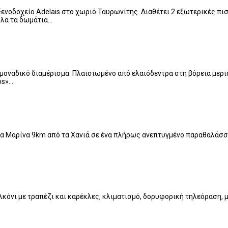
Ξενοδοχείο Adelais στο χωριό Ταυρωνίτης. Διαθέτει 2 εξωτερικές πισί
Όλα τα δωμάτια…
 μοναδικό διαμέρισμα. Πλαισιωμένο από ελαιόδεντρα στη βόρεια μεριά
os»…
α Μαρίνα 9km από τα Χανιά σε ένα πλήρως ανεπτυγμένο παραθαλάσσιο θ
νι με τραπέζι και καρέκλες, κλιματισμό, δορυφορική τηλεόραση, μίν