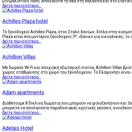
μινιμαλιστική τάση. Απολαύστε τη θέα στη θάλασσα και στο Ενετικ
Δείτε περισσότερα...
Achilles Plaza hotel
Το ξενοδοχείο Achilles Plaza, στον Σταλό Χανίων, δίπλα στην κοσμ
Plaza είναι ένα μοντέρνο ξενοδοχείο 3*, ιδανικό για οικογένειες, 
Δείτε περισσότερα...
Achillion Villas
Με δωρεάν Wi-Fi και εποχιακή εξωτερική πισίνα, Achillion Villas β
χώρος στάθμευσης στο χώρο του ξενοδοχείου. Το Ελαφονήσι είναι 
Δείτε περισσότερα...
Adam apartments
Διαθέτουμε 8 δίκλινα δωμάτια που μπορούν να φιλοξενήσουν και 3ο 
μπορείτε να απολαύσετε παραδοσιακές κρητικές γεύσεις συνοδεύον
Δείτε περισσότερα...
Adelais Hotel