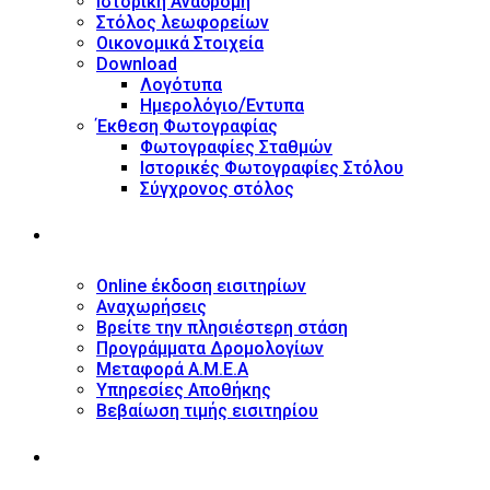
Ιστορική Αναδρομή
Στόλος λεωφορείων
Οικονομικά Στοιχεία
Download
Λογότυπα
Ημερολόγιο/Έντυπα
Έκθεση Φωτογραφίας
Φωτογραφίες Σταθμών
Ιστορικές Φωτογραφίες Στόλου
Σύγχρονος στόλος
ΥΠΗΡΕΣΙΕΣ
Online έκδοση εισιτηρίων
Αναχωρήσεις
Βρείτε την πλησιέστερη στάση
Προγράμματα Δρομολογίων
Μεταφορά Α.Μ.Ε.Α
Υπηρεσίες Αποθήκης
Βεβαίωση τιμής εισιτηρίου
ΠΛΗΡΟΦΟΡΙΕΣ