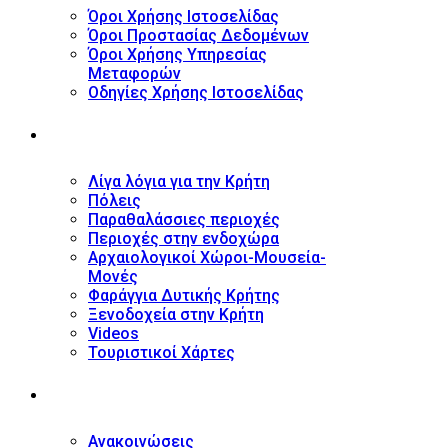
Όροι Χρήσης Ιστοσελίδας
Όροι Προστασίας Δεδομένων
Όροι Χρήσης Υπηρεσίας
Μεταφορών
Οδηγίες Χρήσης Ιστοσελίδας
ΤΟΥΡΙΣΤΙΚΟΣ ΟΔΗΓΟΣ
Λίγα λόγια για την Κρήτη
Πόλεις
Παραθαλάσσιες περιοχές
Περιοχές στην ενδοχώρα
Αρχαιολογικοί Χώροι-Μουσεία-
Μονές
Φαράγγια Δυτικής Κρήτης
Ξενοδοχεία στην Κρήτη
Videos
Τουριστικοί Χάρτες
ΝΕΑ
Ανακοινώσεις