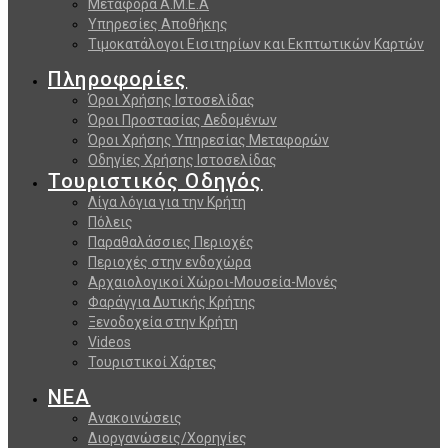
Μεταφορά Α.Μ.Ε.Α
Υπηρεσίες Αποθήκης
Τιμοκατάλογοι Εισιτηρίων και Εκπτωτικών Καρτών
Πληροφορίες
Όροι Χρήσης Ιστοσελίδας
Όροι Προστασίας Δεδομένων
Όροι Χρήσης Υπηρεσίας Μεταφορών
Οδηγίες Χρήσης Ιστοσελίδας
Τουριστικός Οδηγός
Λίγα λόγια για την Κρήτη
Πόλεις
Παραθαλάσσιες Περιοχές
Περιοχές στην ενδοχώρα
Αρχαιολογικοί Χώροι-Μουσεία-Μονές
Φαράγγια Δυτικής Κρήτης
Ξενοδοχεία στην Κρήτη
Videos
Τουριστικοί Χάρτες
ΝΕΑ
Ανακοινώσεις
Διοργανώσεις/Χορηγίες