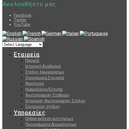
Ακολουθήστε μας
Facebook
Twiiter
YouTube
Εταιρεία
Προφίλ
Ιστορική Αναδρομή
Στόλος λεωφορείων
Οικονομικά Στοιχεία
Λογότυπα
Ημερολόγιο/Εντυπα
Φωτογραφίες Σταθμών
Ιστορικές Φωτογραφίες Στόλου
Σύγχρονος στόλος
Υπηρεσίες
Online έκδοση εισιτηρίων
Προγράμματα Δρομολογίων