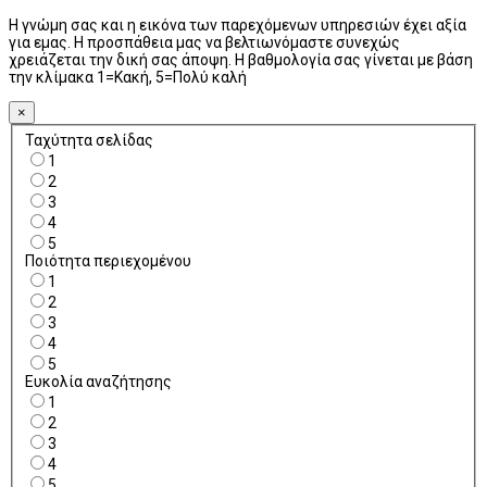
Η γνώμη σας και η εικόνα των παρεχόμενων υπηρεσιών έχει αξία
για εμας. Η προσπάθεια μας να βελτιωνόμαστε συνεχώς
χρειάζεται την δική σας άποψη. Η βαθμολογία σας γίνεται με βάση
την κλίμακα 1=Κακή, 5=Πολύ καλή
×
Ταχύτητα σελίδας
1
2
3
4
5
Ποιότητα περιεχομένου
1
2
3
4
5
Ευκολία αναζήτησης
1
2
3
4
5