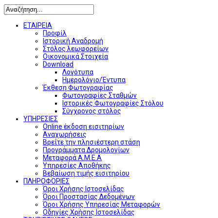
ΕΤΑΙΡΕΙΑ
Προφίλ
Ιστορική Αναδρομή
Στόλος λεωφορείων
Οικονομικά Στοιχεία
Download
Λογότυπα
Ημερολόγιο/Έντυπα
Έκθεση Φωτογραφίας
Φωτογραφίες Σταθμών
Ιστορικές Φωτογραφίες Στόλου
Σύγχρονος στόλος
ΥΠΗΡΕΣΙΕΣ
Online έκδοση εισιτηρίων
Αναχωρήσεις
Βρείτε την πλησιέστερη στάση
Προγράμματα Δρομολογίων
Μεταφορά Α.Μ.Ε.Α
Υπηρεσίες Αποθήκης
Βεβαίωση τιμής εισιτηρίου
ΠΛΗΡΟΦΟΡΙΕΣ
Όροι Χρήσης Ιστοσελίδας
Όροι Προστασίας Δεδομένων
Όροι Χρήσης Υπηρεσίας Μεταφορών
Οδηγίες Χρήσης Ιστοσελίδας