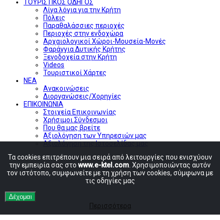
ΤΟΥΡΙΣΤΙΚΟΣ ΟΔΗΓΟΣ
Λίγα λόγια για την Κρήτη
Πόλεις
Παραθαλάσσιες περιοχές
Περιοχές στην ενδοχώρα
Αρχαιολογικοί Χώροι-Μουσεία-Μονές
Φαράγγια Δυτικής Κρήτης
Ξενοδοχεία στην Κρήτη
Videos
Τουριστικοί Χάρτες
ΝΕΑ
Ανακοινώσεις
Διοργανώσεις/Χορηγίες
ΕΠΙΚΟΙΝΩΝΙΑ
Στοιχεία Επικοινωνίας
Χρήσιμοι Σύνδεσμοι
Που θα μας βρείτε
Αξιολόγηση των Υπηρεσιών μας
Αξιολόγηση της Ιστοσελίδας μας
Τα cookies επιτρέπουν μια σειρά από λειτουργίες που ενισχύουν
την εμπειρία σας στο
www.e-ktel.com
. Χρησιμοποιώντας αυτόν
τον ιστότοπο, συμφωνείτε με τη χρήση των cookies, σύμφωνα με
τις οδηγίες μας
Δέχομαι
Περισσότερα