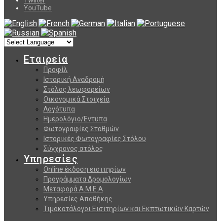
YouTube
Εταιρεία
Προφίλ
Ιστορική Αναδρομή
Στόλος λεωφορείων
Οικονομικά Στοιχεία
Λογότυπα
Ημερολόγιο/Εντυπα
Φωτογραφίες Σταθμών
Ιστορικές Φωτογραφίες Στόλου
Σύγχρονος στόλος
Υπηρεσίες
Online έκδοση εισιτηρίων
Προγράμματα Δρομολογίων
Μεταφορά Α.Μ.Ε.Α
Υπηρεσίες Αποθήκης
Τιμοκατάλογοι Εισιτηρίων και Εκπτωτικών Καρτών