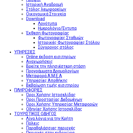
Ιστορική Αναδρομή
Στόλος λεωφορείων
Οικονομικά Στοιχεία
Download
Λογότυπα
Ημερολόγιο/Έντυπα
Έκθεση Φωτογραφίας
Φωτογραφίες Σταθμών
Ιστορικές Φωτογραφίες Στόλου
Σύγχρονος στόλος
ΥΠΗΡΕΣΙΕΣ
Online έκδοση εισιτηρίων
Αναχωρήσεις
Βρείτε την πλησιέστερη στάση
Προγράμματα Δρομολογίων
Μεταφορά Α.Μ.Ε.Α
Υπηρεσίες Αποθήκης
Βεβαίωση τιμής εισιτηρίου
ΠΛΗΡΟΦΟΡΙΕΣ
Όροι Χρήσης Ιστοσελίδας
Όροι Προστασίας Δεδομένων
Όροι Χρήσης Υπηρεσίας Μεταφορών
Οδηγίες Χρήσης Ιστοσελίδας
ΤΟΥΡΙΣΤΙΚΟΣ ΟΔΗΓΟΣ
Λίγα λόγια για την Κρήτη
Πόλεις
Παραθαλάσσιες περιοχές
Περιοχές στην ενδοχώρα