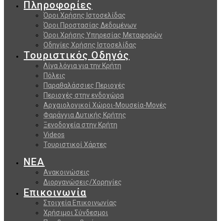
Πληροφορίες
Όροι Χρήσης Ιστοσελίδας
Όροι Προστασίας Δεδομένων
Όροι Χρήσης Υπηρεσίας Μεταφορών
Οδηγίες Χρήσης Ιστοσελίδας
Τουριστικός Οδηγός
Λίγα λόγια για την Κρήτη
Πόλεις
Παραθαλάσσιες Περιοχές
Περιοχές στην ενδοχώρα
Αρχαιολογικοί Χώροι-Μουσεία-Μονές
Φαράγγια Δυτικής Κρήτης
Ξενοδοχεία στην Κρήτη
Videos
Τουριστικοί Χάρτες
ΝΕΑ
Ανακοινώσεις
Διοργανώσεις/Χορηγίες
Επικοινωνία
Στοιχεία Επικοινωνίας
Χρήσιμοι Σύνδεσμοι