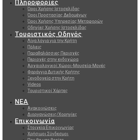
Πληροφορίες
Όροι Χρήσης Ιστοσελίδας
Όροι Προστασίας Δεδομένων
Όροι Χρήσης Υπηρεσίας Μεταφορών
Οδηγίες Χρήσης Ιστοσελίδας
Τουριστικός Οδηγός
Λίγα λόγια για την Κρήτη
Πόλεις
Παραθαλάσσιες Περιοχές
Περιοχές στην ενδοχώρα
Αρχαιολογικοί Χώροι-Μουσεία-Μονές
Φαράγγια Δυτικής Κρήτης
Ξενοδοχεία στην Κρήτη
Videos
Τουριστικοί Χάρτες
ΝΕΑ
Ανακοινώσεις
Διοργανώσεις/Χορηγίες
Επικοινωνία
Στοιχεία Επικοινωνίας
Χρήσιμοι Σύνδεσμοι
Που θα μας βρείτε