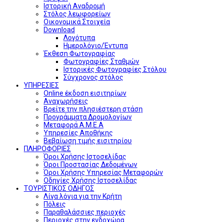
Ιστορική Αναδρομή
Στόλος λεωφορείων
Οικονομικά Στοιχεία
Download
Λογότυπα
Ημερολόγιο/Έντυπα
Έκθεση Φωτογραφίας
Φωτογραφίες Σταθμών
Ιστορικές Φωτογραφίες Στόλου
Σύγχρονος στόλος
ΥΠΗΡΕΣΙΕΣ
Online έκδοση εισιτηρίων
Αναχωρήσεις
Βρείτε την πλησιέστερη στάση
Προγράμματα Δρομολογίων
Μεταφορά Α.Μ.Ε.Α
Υπηρεσίες Αποθήκης
Βεβαίωση τιμής εισιτηρίου
ΠΛΗΡΟΦΟΡΙΕΣ
Όροι Χρήσης Ιστοσελίδας
Όροι Προστασίας Δεδομένων
Όροι Χρήσης Υπηρεσίας Μεταφορών
Οδηγίες Χρήσης Ιστοσελίδας
ΤΟΥΡΙΣΤΙΚΟΣ ΟΔΗΓΟΣ
Λίγα λόγια για την Κρήτη
Πόλεις
Παραθαλάσσιες περιοχές
Περιοχές στην ενδοχώρα