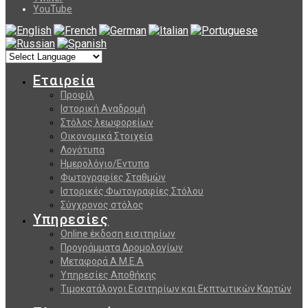
YouTube
Εταιρεία
Προφίλ
Ιστορική Αναδρομή
Στόλος λεωφορείων
Οικονομικά Στοιχεία
Λογότυπα
Ημερολόγιο/Εντυπα
Φωτογραφίες Σταθμών
Ιστορικές Φωτογραφίες Στόλου
Σύγχρονος στόλος
Υπηρεσίες
Online έκδοση εισιτηρίων
Προγράμματα Δρομολογίων
Μεταφορά Α.Μ.Ε.Α
Υπηρεσίες Αποθήκης
Τιμοκατάλογοι Εισιτηρίων και Εκπτωτικών Καρτών