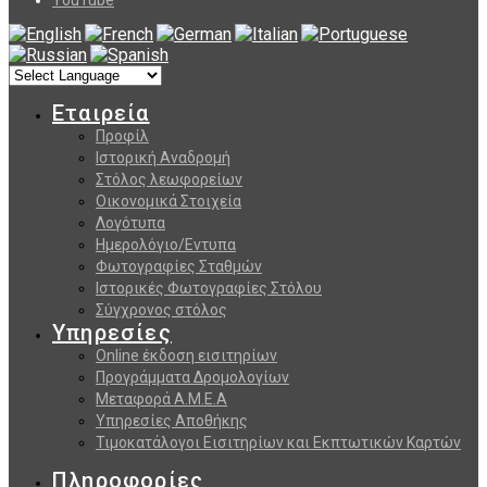
Εταιρεία
Προφίλ
Ιστορική Αναδρομή
Στόλος λεωφορείων
Οικονομικά Στοιχεία
Λογότυπα
Ημερολόγιο/Εντυπα
Φωτογραφίες Σταθμών
Ιστορικές Φωτογραφίες Στόλου
Σύγχρονος στόλος
Υπηρεσίες
Online έκδοση εισιτηρίων
Προγράμματα Δρομολογίων
Μεταφορά Α.Μ.Ε.Α
Υπηρεσίες Αποθήκης
Τιμοκατάλογοι Εισιτηρίων και Εκπτωτικών Καρτών
Πληροφορίες