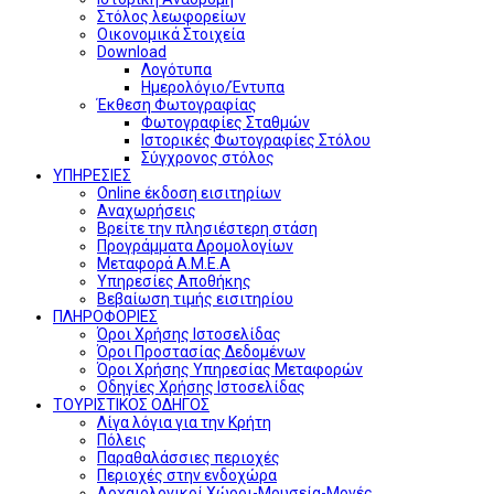
Στόλος λεωφορείων
Οικονομικά Στοιχεία
Download
Λογότυπα
Ημερολόγιο/Έντυπα
Έκθεση Φωτογραφίας
Φωτογραφίες Σταθμών
Ιστορικές Φωτογραφίες Στόλου
Σύγχρονος στόλος
ΥΠΗΡΕΣΙΕΣ
Online έκδοση εισιτηρίων
Αναχωρήσεις
Βρείτε την πλησιέστερη στάση
Προγράμματα Δρομολογίων
Μεταφορά Α.Μ.Ε.Α
Υπηρεσίες Αποθήκης
Βεβαίωση τιμής εισιτηρίου
ΠΛΗΡΟΦΟΡΙΕΣ
Όροι Χρήσης Ιστοσελίδας
Όροι Προστασίας Δεδομένων
Όροι Χρήσης Υπηρεσίας Μεταφορών
Οδηγίες Χρήσης Ιστοσελίδας
ΤΟΥΡΙΣΤΙΚΟΣ ΟΔΗΓΟΣ
Λίγα λόγια για την Κρήτη
Πόλεις
Παραθαλάσσιες περιοχές
Περιοχές στην ενδοχώρα
Αρχαιολογικοί Χώροι-Μουσεία-Μονές