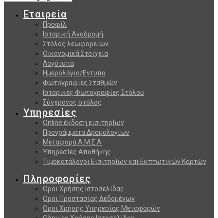
Εταιρεία
Προφίλ
Ιστορική Αναδρομή
Στόλος λεωφορείων
Οικονομικά Στοιχεία
Λογότυπα
Ημερολόγιο/Εντυπα
Φωτογραφίες Σταθμών
Ιστορικές Φωτογραφίες Στόλου
Σύγχρονος στόλος
Υπηρεσίες
Online έκδοση εισιτηρίων
Προγράμματα Δρομολογίων
Μεταφορά Α.Μ.Ε.Α
Υπηρεσίες Αποθήκης
Τιμοκατάλογοι Εισιτηρίων και Εκπτωτικών Καρτών
Πληροφορίες
Όροι Χρήσης Ιστοσελίδας
Όροι Προστασίας Δεδομένων
Όροι Χρήσης Υπηρεσίας Μεταφορών
Οδηγίες Χρήσης Ιστοσελίδας