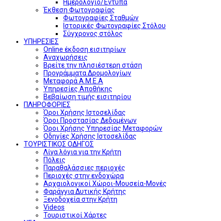
Ημερολόγιο/Έντυπα
Έκθεση Φωτογραφίας
Φωτογραφίες Σταθμών
Ιστορικές Φωτογραφίες Στόλου
Σύγχρονος στόλος
ΥΠΗΡΕΣΙΕΣ
Online έκδοση εισιτηρίων
Αναχωρήσεις
Βρείτε την πλησιέστερη στάση
Προγράμματα Δρομολογίων
Μεταφορά Α.Μ.Ε.Α
Υπηρεσίες Αποθήκης
Βεβαίωση τιμής εισιτηρίου
ΠΛΗΡΟΦΟΡΙΕΣ
Όροι Χρήσης Ιστοσελίδας
Όροι Προστασίας Δεδομένων
Όροι Χρήσης Υπηρεσίας Μεταφορών
Οδηγίες Χρήσης Ιστοσελίδας
ΤΟΥΡΙΣΤΙΚΟΣ ΟΔΗΓΟΣ
Λίγα λόγια για την Κρήτη
Πόλεις
Παραθαλάσσιες περιοχές
Περιοχές στην ενδοχώρα
Αρχαιολογικοί Χώροι-Μουσεία-Μονές
Φαράγγια Δυτικής Κρήτης
Ξενοδοχεία στην Κρήτη
Videos
Τουριστικοί Χάρτες