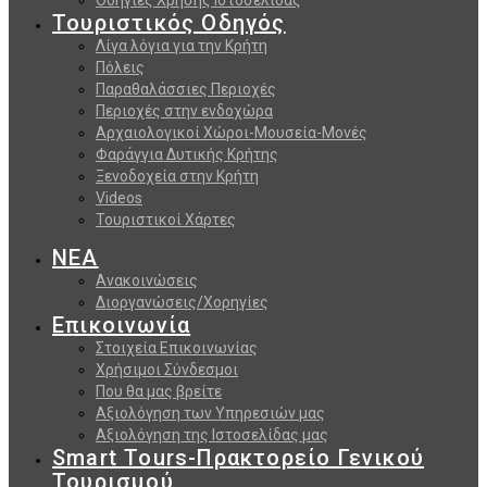
Τουριστικός Οδηγός
Λίγα λόγια για την Κρήτη
Πόλεις
Παραθαλάσσιες Περιοχές
Περιοχές στην ενδοχώρα
Αρχαιολογικοί Χώροι-Μουσεία-Μονές
Φαράγγια Δυτικής Κρήτης
Ξενοδοχεία στην Κρήτη
Videos
Τουριστικοί Χάρτες
ΝΕΑ
Ανακοινώσεις
Διοργανώσεις/Χορηγίες
Επικοινωνία
Στοιχεία Επικοινωνίας
Χρήσιμοι Σύνδεσμοι
Που θα μας βρείτε
Αξιολόγηση των Υπηρεσιών μας
Αξιολόγηση της Ιστοσελίδας μας
Smart Tours-Πρακτορείο Γενικού
Τουρισμού