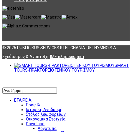
© 2026 PUBLIC BUS SERVICES KTEL CHANIA-RETHYMNO S.A
Σχεδιασμός & Ανάπτυξη:
ΙΜΕ πληροφορική
SMART
TOURS-ΠΡΑΚΤΟΡΕΙΟ ΓΕΝΙΚΟΥ ΤΟΥΡΙΣΜΟΥ
Αναζήτηση
ΕΤΑΙΡΕΙΑ
Προφίλ
Ιστορική Αναδρομή
Στόλος λεωφορείων
Οικονομικά Στοιχεία
Download
Λογότυπα