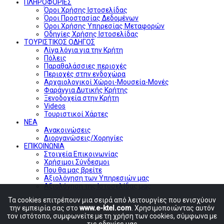
ΠΛΗΡΟΦΟΡΙΕΣ
Όροι Χρήσης Ιστοσελίδας
Όροι Προστασίας Δεδομένων
Όροι Χρήσης Υπηρεσίας Μεταφορών
Οδηγίες Χρήσης Ιστοσελίδας
ΤΟΥΡΙΣΤΙΚΟΣ ΟΔΗΓΟΣ
Λίγα λόγια για την Κρήτη
Πόλεις
Παραθαλάσσιες περιοχές
Περιοχές στην ενδοχώρα
Αρχαιολογικοί Χώροι-Μουσεία-Μονές
Φαράγγια Δυτικής Κρήτης
Ξενοδοχεία στην Κρήτη
Videos
Τουριστικοί Χάρτες
ΝΕΑ
Ανακοινώσεις
Διοργανώσεις/Χορηγίες
ΕΠΙΚΟΙΝΩΝΙΑ
Στοιχεία Επικοινωνίας
Χρήσιμοι Σύνδεσμοι
Που θα μας βρείτε
Αξιολόγηση των Υπηρεσιών μας
Αξιολόγηση της Ιστοσελίδας μας
Τα cookies επιτρέπουν μια σειρά από λειτουργίες που ενισχύουν
την εμπειρία σας στο
www.e-ktel.com
. Χρησιμοποιώντας αυτόν
τον ιστότοπο, συμφωνείτε με τη χρήση των cookies, σύμφωνα με