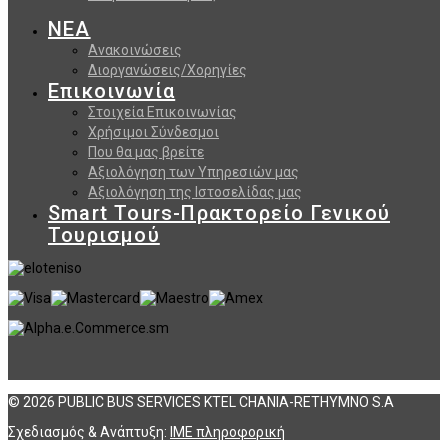
ΝΕΑ
Ανακοινώσεις
Διοργανώσεις/Χορηγίες
Επικοινωνία
Στοιχεία Επικοινωνίας
Χρήσιμοι Σύνδεσμοι
Που θα μας βρείτε
Αξιολόγηση των Υπηρεσιών μας
Αξιολόγηση της Ιστοσελίδας μας
Smart Tours-Πρακτορείο Γενικού
Τουρισμού
© 2026 PUBLIC BUS SERVICES KTEL CHANIA-RETHYMNO S.A
Σχεδιασμός & Ανάπτυξη:
ΙΜΕ πληροφορική