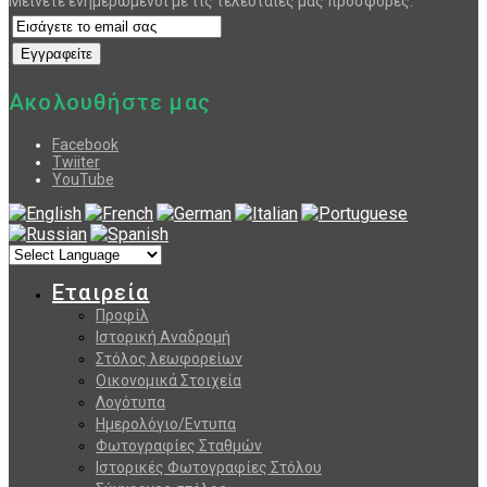
Μείνετε ενημερωμένοι με τις τελευταίες μας προσφορές.
Ακολουθήστε μας
Facebook
Twiiter
YouTube
Εταιρεία
Προφίλ
Ιστορική Αναδρομή
Στόλος λεωφορείων
Οικονομικά Στοιχεία
Λογότυπα
Ημερολόγιο/Εντυπα
Φωτογραφίες Σταθμών
Ιστορικές Φωτογραφίες Στόλου