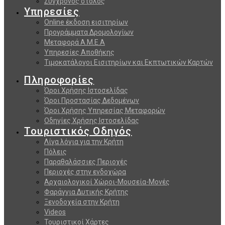
Σύγχρονος στόλος
Υπηρεσίες
Online έκδοση εισιτηρίων
Προγράμματα Δρομολογίων
Μεταφορά Α.Μ.Ε.Α
Υπηρεσίες Αποθήκης
Τιμοκατάλογοι Εισιτηρίων και Εκπτωτικών Καρτών
Πληροφορίες
Όροι Χρήσης Ιστοσελίδας
Όροι Προστασίας Δεδομένων
Όροι Χρήσης Υπηρεσίας Μεταφορών
Οδηγίες Χρήσης Ιστοσελίδας
Τουριστικός Οδηγός
Λίγα λόγια για την Κρήτη
Πόλεις
Παραθαλάσσιες Περιοχές
Περιοχές στην ενδοχώρα
Αρχαιολογικοί Χώροι-Μουσεία-Μονές
Φαράγγια Δυτικής Κρήτης
Ξενοδοχεία στην Κρήτη
Videos
Τουριστικοί Χάρτες