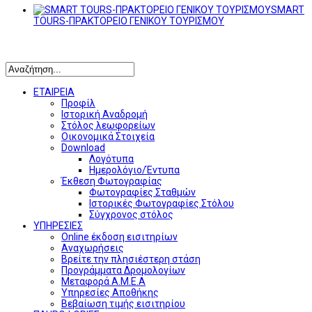
SMART
TOURS-ΠΡΑΚΤΟΡΕΙΟ ΓΕΝΙΚΟΥ ΤΟΥΡΙΣΜΟΥ
Αναζήτηση
ΕΤΑΙΡΕΙΑ
Προφίλ
Ιστορική Αναδρομή
Στόλος λεωφορείων
Οικονομικά Στοιχεία
Download
Λογότυπα
Ημερολόγιο/Έντυπα
Έκθεση Φωτογραφίας
Φωτογραφίες Σταθμών
Ιστορικές Φωτογραφίες Στόλου
Σύγχρονος στόλος
ΥΠΗΡΕΣΙΕΣ
Online έκδοση εισιτηρίων
Αναχωρήσεις
Βρείτε την πλησιέστερη στάση
Προγράμματα Δρομολογίων
Μεταφορά Α.Μ.Ε.Α
Υπηρεσίες Αποθήκης
Βεβαίωση τιμής εισιτηρίου