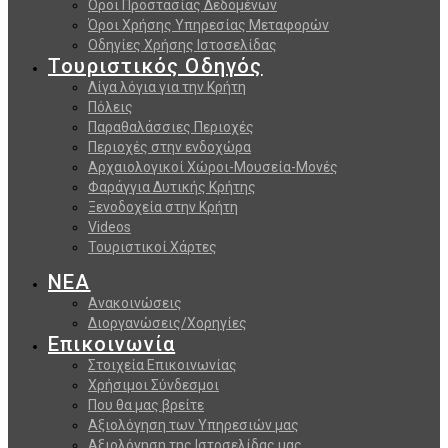
Όροι Προστασίας Δεδομένων
Όροι Χρήσης Υπηρεσίας Μεταφορών
Οδηγίες Χρήσης Ιστοσελίδας
Τουριστικός Οδηγός
Λίγα λόγια για την Κρήτη
Πόλεις
Παραθαλάσσιες Περιοχές
Περιοχές στην ενδοχώρα
Αρχαιολογικοί Χώροι-Μουσεία-Μονές
Φαράγγια Δυτικής Κρήτης
Ξενοδοχεία στην Κρήτη
Videos
Τουριστικοί Χάρτες
ΝΕΑ
Ανακοινώσεις
Διοργανώσεις/Χορηγίες
Επικοινωνία
Στοιχεία Επικοινωνίας
Χρήσιμοι Σύνδεσμοι
Που θα μας βρείτε
Αξιολόγηση των Υπηρεσιών μας
Αξιολόγηση της Ιστοσελίδας μας