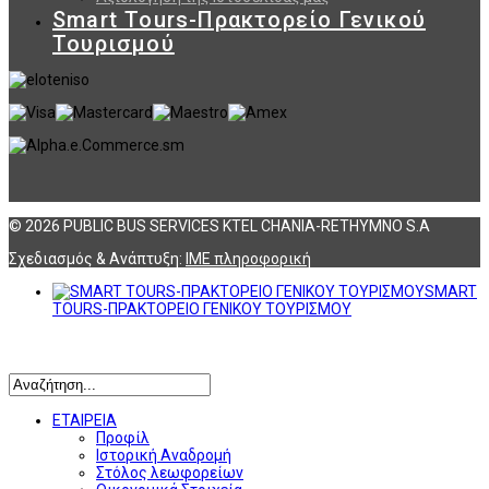
Smart Tours-Πρακτορείο Γενικού
Τουρισμού
© 2026 PUBLIC BUS SERVICES KTEL CHANIA-RETHYMNO S.A
Σχεδιασμός & Ανάπτυξη:
ΙΜΕ πληροφορική
SMART
TOURS-ΠΡΑΚΤΟΡΕΙΟ ΓΕΝΙΚΟΥ ΤΟΥΡΙΣΜΟΥ
Αναζήτηση
ΕΤΑΙΡΕΙΑ
Προφίλ
Ιστορική Αναδρομή
Στόλος λεωφορείων