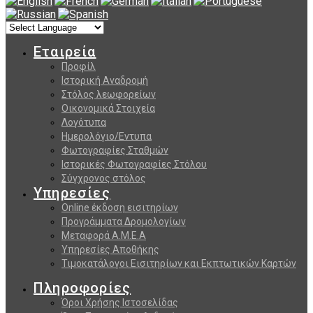
Εταιρεία
Προφίλ
Ιστορική Αναδρομή
Στόλος λεωφορείων
Οικονομικά Στοιχεία
Λογότυπα
Ημερολόγιο/Εντυπα
Φωτογραφίες Σταθμών
Ιστορικές Φωτογραφίες Στόλου
Σύγχρονος στόλος
Υπηρεσίες
Online έκδοση εισιτηρίων
Προγράμματα Δρομολογίων
Μεταφορά Α.Μ.Ε.Α
Υπηρεσίες Αποθήκης
Τιμοκατάλογοι Εισιτηρίων και Εκπτωτικών Καρτών
Πληροφορίες
Όροι Χρήσης Ιστοσελίδας