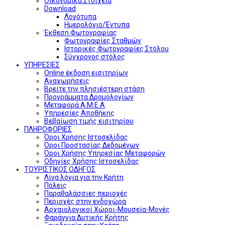
Οικονομικά Στοιχεία
Download
Λογότυπα
Ημερολόγιο/Έντυπα
Έκθεση Φωτογραφίας
Φωτογραφίες Σταθμών
Ιστορικές Φωτογραφίες Στόλου
Σύγχρονος στόλος
ΥΠΗΡΕΣΙΕΣ
Online έκδοση εισιτηρίων
Αναχωρήσεις
Βρείτε την πλησιέστερη στάση
Προγράμματα Δρομολογίων
Μεταφορά Α.Μ.Ε.Α
Υπηρεσίες Αποθήκης
Βεβαίωση τιμής εισιτηρίου
ΠΛΗΡΟΦΟΡΙΕΣ
Όροι Χρήσης Ιστοσελίδας
Όροι Προστασίας Δεδομένων
Όροι Χρήσης Υπηρεσίας Μεταφορών
Οδηγίες Χρήσης Ιστοσελίδας
ΤΟΥΡΙΣΤΙΚΟΣ ΟΔΗΓΟΣ
Λίγα λόγια για την Κρήτη
Πόλεις
Παραθαλάσσιες περιοχές
Περιοχές στην ενδοχώρα
Αρχαιολογικοί Χώροι-Μουσεία-Μονές
Φαράγγια Δυτικής Κρήτης