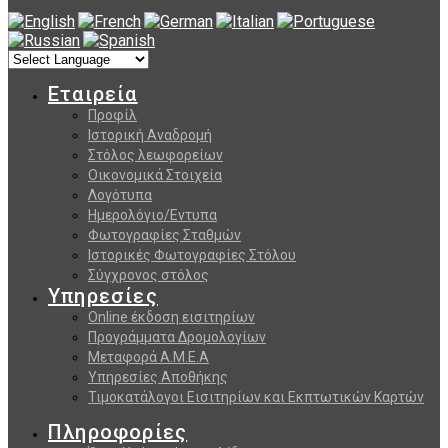
Εταιρεία
Προφίλ
Ιστορική Αναδρομή
Στόλος λεωφορείων
Οικονομικά Στοιχεία
Λογότυπα
Ημερολόγιο/Εντυπα
Φωτογραφίες Σταθμών
Ιστορικές Φωτογραφίες Στόλου
Σύγχρονος στόλος
Υπηρεσίες
Online έκδοση εισιτηρίων
Προγράμματα Δρομολογίων
Μεταφορά Α.Μ.Ε.Α
Υπηρεσίες Αποθήκης
Τιμοκατάλογοι Εισιτηρίων και Εκπτωτικών Καρτών
Πληροφορίες