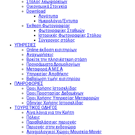
Στόλος λεωφορείων
Οικονομικά Στοιχεία
Download
Λογότυπα
Ημερολόγιο/Έντυπα
Έκθεση Φωτογραφίας
Φωτογραφίες Σταθμών
Ιστορικές Φωτογραφίες Στόλου
Σύγχρονος στόλος
ΥΠΗΡΕΣΙΕΣ
Online έκδοση εισιτηρίων
Αναχωρήσεις
Βρείτε την πλησιέστερη στάση
Προγράμματα Δρομολογίων
Μεταφορά Α.Μ.Ε.Α
Υπηρεσίες Αποθήκης
Βεβαίωση τιμής εισιτηρίου
ΠΛΗΡΟΦΟΡΙΕΣ
Όροι Χρήσης Ιστοσελίδας
Όροι Προστασίας Δεδομένων
Όροι Χρήσης Υπηρεσίας Μεταφορών
Οδηγίες Χρήσης Ιστοσελίδας
ΤΟΥΡΙΣΤΙΚΟΣ ΟΔΗΓΟΣ
Λίγα λόγια για την Κρήτη
Πόλεις
Παραθαλάσσιες περιοχές
Περιοχές στην ενδοχώρα
Αρχαιολογικοί Χώροι-Μουσεία-Μονές