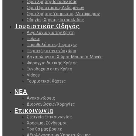
Όροι Χρήσης Ιστοσελίδας
Όροι Προστασίας Δεδομένων
Όροι Χρήσης Υπηρεσίας Μεταφορών
Οδηγίες Χρήσης Ιστοσελίδας
Τουριστικός Οδηγός
Λίγα λόγια για την Κρήτη
Πόλεις
Παραθαλάσσιες Περιοχές
Περιοχές στην ενδοχώρα
Αρχαιολογικοί Χώροι-Μουσεία-Μονές
Φαράγγια Δυτικής Κρήτης
Ξενοδοχεία στην Κρήτη
Videos
Τουριστικοί Χάρτες
ΝΕΑ
Ανακοινώσεις
Διοργανώσεις/Χορηγίες
Επικοινωνία
Στοιχεία Επικοινωνίας
Χρήσιμοι Σύνδεσμοι
Που θα μας βρείτε
Αξιολόγηση των Υπηρεσιών μας