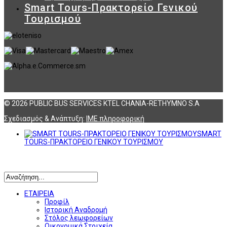
Smart Tours-Πρακτορείο Γενικού
Τουρισμού
© 2026 PUBLIC BUS SERVICES KTEL CHANIA-RETHYMNO S.A
Σχεδιασμός & Ανάπτυξη:
ΙΜΕ πληροφορική
SMART
TOURS-ΠΡΑΚΤΟΡΕΙΟ ΓΕΝΙΚΟΥ ΤΟΥΡΙΣΜΟΥ
Αναζήτηση
ΕΤΑΙΡΕΙΑ
Προφίλ
Ιστορική Αναδρομή
Στόλος λεωφορείων
Οικονομικά Στοιχεία