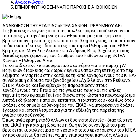
Ανακοινώσεις
ΕΠΙΜΟΡΦΩΤΙΚΟ ΣΕΜΙΝΑΡΙΟ ΠΑΡΟΧΗΣ Α΄ ΒΟΗΘΕΙΩΝ
ΑΝΑΚΟΙΝΩΣΗ ΤΗΣ ΕΤΑΙΡΙΑΣ «ΚΤΕΛ ΧΑΝΙΩΝ - ΡΕΘΥΜΝΟΥ ΑΕ»
Τις βασικές ενέργειες οι οποίες πολλές φορές αποδεικνύονται
σωτήριες για την ζωή ενός συνανθρώπου μας που ξαφνικά
βρίσκεται αντιμέτωπος με κάποιο πρόβλημα υγείας, παρουσίασαν
οι δύο εκπαιδευτές - διασώστες του τομέα Ρεθύμνου του ΕΚΑΒ
Κρήτης, κ.κ. Μανόλης Λέκκας και Ανδρέας Βουρβαχάκης, στους
δεκάδες εργαζόμενους του Σταθμού του Ρεθύμνου της «ΚΤΕΛ
Χανίων – Ρεθύμνου Α.Ε.».
Το εκπαιδευτικό - επιμορφωτικό σεμινάριο για την παροχή Α’
Βοηθειών διάρκειας 4ων ωρών έγινε με απόλυτη επιτυχία το περ.
Σάββατο, 9 Μαρτίου στην κατάμεστη -από εργαζόμενους του ΚΤΕΛ-
συνεδριακή αίθουσα του ξενοδοχείου «Αχίλλειον» στο Ρέθυμνο.
Οι κ.κ. Λέκκας και Βουρβαχάκης παρουσίασαν στους
εργαζόμενους της Εταιρίας τις γνώσεις τους και τις απλές
τεχνικές που εφαρμόζει ένας διασώστης, ώστε τα πρώτα κρίσιμα
λεπτά εκδήλωσης κάποιου έκτακτου περιστατικού -και έως ότου
φτάσει στο σημείο ασθενοφόρο του ΕΚΑΒ- να μπορέσει να δράσει
έγκαιρα και αποτελεσματικά για την εξέλιξη της πορείας της
υγείας του ασθενούς.
Όπως ανέφεραν μεταξύ άλλων οι δύο εκπαιδευτές - διαστώστες
του ΕΚΑΒ την κρίσιμη ώρα που η ζωή ενός συνανθρώπου μας
βρίσκεται κυριολεκτικά στα χέρια κάποιου εργαζόμενου του ΚΤΕΛ
εν προκειμένω, θα πρέπει να μην επικρατήσει πανικός, αλλά με