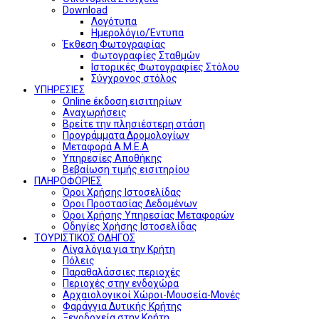
Download
Λογότυπα
Ημερολόγιο/Έντυπα
Έκθεση Φωτογραφίας
Φωτογραφίες Σταθμών
Ιστορικές Φωτογραφίες Στόλου
Σύγχρονος στόλος
ΥΠΗΡΕΣΙΕΣ
Online έκδοση εισιτηρίων
Αναχωρήσεις
Βρείτε την πλησιέστερη στάση
Προγράμματα Δρομολογίων
Μεταφορά Α.Μ.Ε.Α
Υπηρεσίες Αποθήκης
Βεβαίωση τιμής εισιτηρίου
ΠΛΗΡΟΦΟΡΙΕΣ
Όροι Χρήσης Ιστοσελίδας
Όροι Προστασίας Δεδομένων
Όροι Χρήσης Υπηρεσίας Μεταφορών
Οδηγίες Χρήσης Ιστοσελίδας
ΤΟΥΡΙΣΤΙΚΟΣ ΟΔΗΓΟΣ
Λίγα λόγια για την Κρήτη
Πόλεις
Παραθαλάσσιες περιοχές
Περιοχές στην ενδοχώρα
Αρχαιολογικοί Χώροι-Μουσεία-Μονές
Φαράγγια Δυτικής Κρήτης
Ξενοδοχεία στην Κρήτη