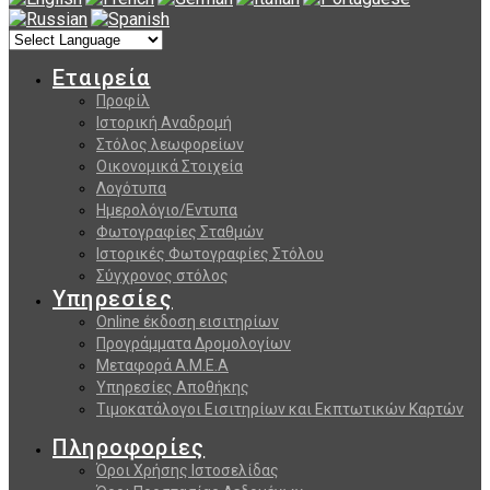
Εταιρεία
Προφίλ
Ιστορική Αναδρομή
Στόλος λεωφορείων
Οικονομικά Στοιχεία
Λογότυπα
Ημερολόγιο/Εντυπα
Φωτογραφίες Σταθμών
Ιστορικές Φωτογραφίες Στόλου
Σύγχρονος στόλος
Υπηρεσίες
Online έκδοση εισιτηρίων
Προγράμματα Δρομολογίων
Μεταφορά Α.Μ.Ε.Α
Υπηρεσίες Αποθήκης
Τιμοκατάλογοι Εισιτηρίων και Εκπτωτικών Καρτών
Πληροφορίες
Όροι Χρήσης Ιστοσελίδας