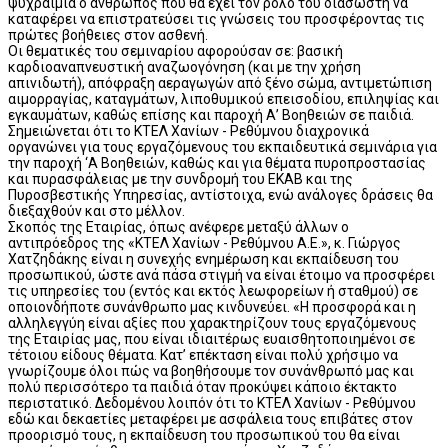
ψυχραιμία ο άνθρωπος που θα έχει τον ρόλο του διασώστη να
καταφέρει να επιστρατεύσει τις γνώσεις του προσφέροντας τις
πρώτες βοήθειες στον ασθενή.
Οι θεματικές του σεμιναρίου αφορούσαν σε: βασική
καρδιοαναπνευστική αναζωογόνηση (και με την χρήση
απινιδωτή), απόφραξη αεραγωγών από ξένο σώμα, αντιμετώπιση
αιμορραγίας, καταγμάτων, λιποθυμικού επεισοδίου, επιληψίας και
εγκαυμάτων, καθώς επίσης και παροχή Α’ Βοηθειών σε παιδιά.
Σημειώνεται ότι το ΚΤΕΛ Χανίων - Ρεθύμνου διαχρονικά
οργανώνει για τους εργαζόμενους του εκπαιδευτικά σεμινάρια για
την παροχή ‘Α Βοηθειών, καθώς και για θέματα πυροπροστασίας
και πυρασφάλειας με την συνδρομή του ΕΚΑΒ και της
Πυροσβεστικής Υπηρεσίας, αντίστοιχα, ενώ ανάλογες δράσεις θα
διεξαχθούν και στο μέλλον.
Σκοπός της Εταιρίας, όπως ανέφερε μεταξύ άλλων ο
αντιπρόεδρος της «ΚΤΕΛ Χανίων - Ρεθύμνου Α.Ε.», κ. Γιώργος
Χατζηδάκης είναι η συνεχής ενημέρωση και εκπαίδευση του
προσωπικού, ώστε ανά πάσα στιγμή να είναι έτοιμο να προσφέρει
τις υπηρεσίες του (εντός και εκτός λεωφορείων ή σταθμού) σε
οποιονδήποτε συνάνθρωπο μας κινδυνεύει. «Η προσφορά και η
αλληλεγγύη είναι αξίες που χαρακτηρίζουν τους εργαζόμενους
της Εταιρίας μας, που είναι ιδιαιτέρως ευαισθητοποιημένοι σε
τέτοιου είδους θέματα. Κατ’ επέκταση είναι πολύ χρήσιμο να
γνωρίζουμε όλοι πώς να βοηθήσουμε τον συνάνθρωπό μας και
πολύ περισσότερο τα παιδιά όταν προκύψει κάποιο έκτακτο
περιστατικό. Δεδομένου λοιπόν ότι το ΚΤΕΛ Χανίων - Ρεθύμνου
εδώ και δεκαετίες μεταφέρει με ασφάλεια τους επιβάτες στον
προορισμό τους, η εκπαίδευση του προσωπικού του θα είναι