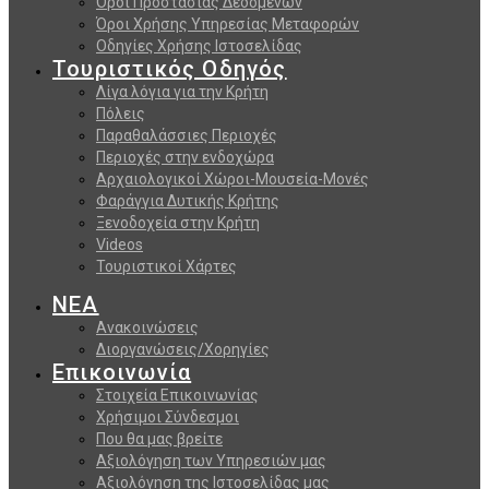
Όροι Προστασίας Δεδομένων
Όροι Χρήσης Υπηρεσίας Μεταφορών
Οδηγίες Χρήσης Ιστοσελίδας
Τουριστικός Οδηγός
Λίγα λόγια για την Κρήτη
Πόλεις
Παραθαλάσσιες Περιοχές
Περιοχές στην ενδοχώρα
Αρχαιολογικοί Χώροι-Μουσεία-Μονές
Φαράγγια Δυτικής Κρήτης
Ξενοδοχεία στην Κρήτη
Videos
Τουριστικοί Χάρτες
ΝΕΑ
Ανακοινώσεις
Διοργανώσεις/Χορηγίες
Επικοινωνία
Στοιχεία Επικοινωνίας
Χρήσιμοι Σύνδεσμοι
Που θα μας βρείτε
Αξιολόγηση των Υπηρεσιών μας
Αξιολόγηση της Ιστοσελίδας μας