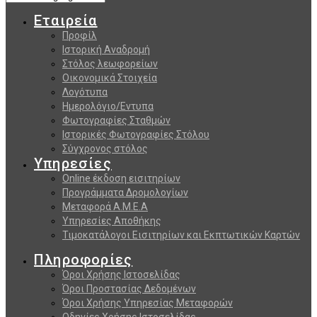
Εταιρεία
Προφίλ
Ιστορική Αναδρομή
Στόλος λεωφορείων
Οικονομικά Στοιχεία
Λογότυπα
Ημερολόγιο/Εντυπα
Φωτογραφίες Σταθμών
Ιστορικές Φωτογραφίες Στόλου
Σύγχρονος στόλος
Υπηρεσίες
Online έκδοση εισιτηρίων
Προγράμματα Δρομολογίων
Μεταφορά Α.Μ.Ε.Α
Υπηρεσίες Αποθήκης
Τιμοκατάλογοι Εισιτηρίων και Εκπτωτικών Καρτών
Πληροφορίες
Όροι Χρήσης Ιστοσελίδας
Όροι Προστασίας Δεδομένων
Όροι Χρήσης Υπηρεσίας Μεταφορών
Οδηγίες Χρήσης Ιστοσελίδας