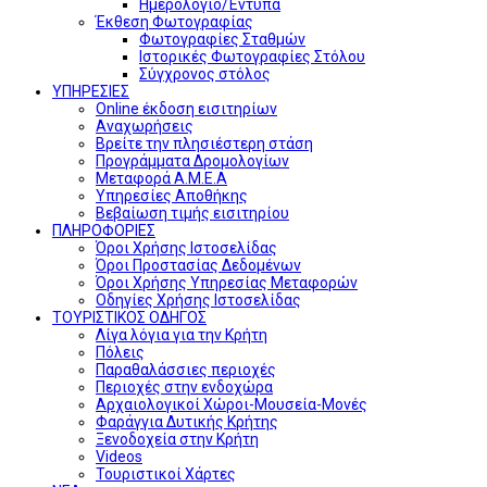
Ημερολόγιο/Έντυπα
Έκθεση Φωτογραφίας
Φωτογραφίες Σταθμών
Ιστορικές Φωτογραφίες Στόλου
Σύγχρονος στόλος
ΥΠΗΡΕΣΙΕΣ
Online έκδοση εισιτηρίων
Αναχωρήσεις
Βρείτε την πλησιέστερη στάση
Προγράμματα Δρομολογίων
Μεταφορά Α.Μ.Ε.Α
Υπηρεσίες Αποθήκης
Βεβαίωση τιμής εισιτηρίου
ΠΛΗΡΟΦΟΡΙΕΣ
Όροι Χρήσης Ιστοσελίδας
Όροι Προστασίας Δεδομένων
Όροι Χρήσης Υπηρεσίας Μεταφορών
Οδηγίες Χρήσης Ιστοσελίδας
ΤΟΥΡΙΣΤΙΚΟΣ ΟΔΗΓΟΣ
Λίγα λόγια για την Κρήτη
Πόλεις
Παραθαλάσσιες περιοχές
Περιοχές στην ενδοχώρα
Αρχαιολογικοί Χώροι-Μουσεία-Μονές
Φαράγγια Δυτικής Κρήτης
Ξενοδοχεία στην Κρήτη
Videos
Τουριστικοί Χάρτες