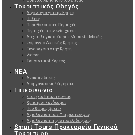
Τουριστικός Οδηγός
Λίγα λόγια για την Κρήτη
Πόλεις
Παραθαλάσσιες Περιοχές
Περιοχές στην ενδοχώρα
Αρχαιολογικοί Χώροι-Μουσεία-Μονές
Φαράγγια Δυτικής Κρήτης
Ξενοδοχεία στην Κρήτη
Videos
Τουριστικοί Χάρτες
ΝΕΑ
Ανακοινώσεις
Διοργανώσεις/Χορηγίες
Επικοινωνία
Στοιχεία Επικοινωνίας
Χρήσιμοι Σύνδεσμοι
Που θα μας βρείτε
Αξιολόγηση των Υπηρεσιών μας
Αξιολόγηση της Ιστοσελίδας μας
Smart Tours-Πρακτορείο Γενικού
Τουρισμού