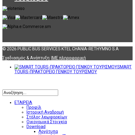
© 2026 PUBLIC BUS SERVICES KTEL CHANIA-RETHYMNO S.A
Σχεδιασμός & Ανάπτυξη:
ΙΜΕ πληροφορική
SMART
TOURS-ΠΡΑΚΤΟΡΕΙΟ ΓΕΝΙΚΟΥ ΤΟΥΡΙΣΜΟΥ
Αναζήτηση
ΕΤΑΙΡΕΙΑ
Προφίλ
Ιστορική Αναδρομή
Στόλος λεωφορείων
Οικονομικά Στοιχεία
Download
Λογότυπα