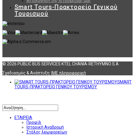
Αξιολόγηση της Ιστοσελίδας μας
Smart Tours-Πρακτορείο Γενικού
Τουρισμού
© 2026 PUBLIC BUS SERVICES KTEL CHANIA-RETHYMNO S.A
Σχεδιασμός & Ανάπτυξη:
ΙΜΕ πληροφορική
SMART
TOURS-ΠΡΑΚΤΟΡΕΙΟ ΓΕΝΙΚΟΥ ΤΟΥΡΙΣΜΟΥ
Αναζήτηση
ΕΤΑΙΡΕΙΑ
Προφίλ
Ιστορική Αναδρομή
Στόλος λεωφορείων