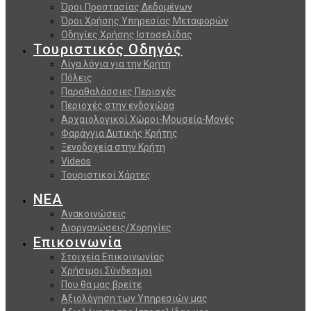
Όροι Προστασίας Δεδομένων
Όροι Χρήσης Υπηρεσίας Μεταφορών
Οδηγίες Χρήσης Ιστοσελίδας
Τουριστικός Οδηγός
Λίγα λόγια για την Κρήτη
Πόλεις
Παραθαλάσσιες Περιοχές
Περιοχές στην ενδοχώρα
Αρχαιολογικοί Χώροι-Μουσεία-Μονές
Φαράγγια Δυτικής Κρήτης
Ξενοδοχεία στην Κρήτη
Videos
Τουριστικοί Χάρτες
ΝΕΑ
Ανακοινώσεις
Διοργανώσεις/Χορηγίες
Επικοινωνία
Στοιχεία Επικοινωνίας
Χρήσιμοι Σύνδεσμοι
Που θα μας βρείτε
Αξιολόγηση των Υπηρεσιών μας