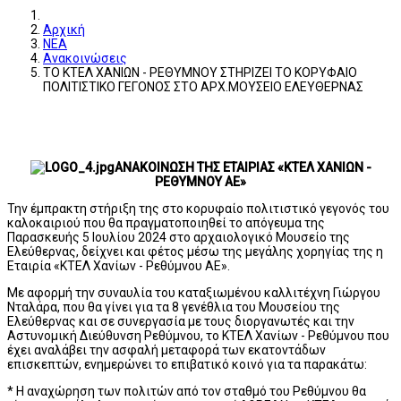
Αρχική
ΝΕΑ
Ανακοινώσεις
ΤΟ ΚΤΕΛ ΧΑΝΙΩΝ - ΡΕΘΥΜΝΟΥ ΣΤΗΡΙΖΕΙ ΤΟ ΚΟΡΥΦΑΙΟ
ΠΟΛΙΤΙΣΤΙΚΟ ΓΕΓΟΝΟΣ ΣΤΟ ΑΡΧ.ΜΟΥΣΕΙΟ ΕΛΕΥΘΕΡΝΑΣ
ΑΝΑΚΟΙΝΩΣΗ ΤΗΣ ΕΤΑΙΡΙΑΣ «ΚΤΕΛ ΧΑΝΙΩΝ -
ΡΕΘΥΜΝΟΥ ΑΕ»
Την έμπρακτη στήριξη της στο κορυφαίο πολιτιστικό γεγονός του
καλοκαιριού που θα πραγματοποιηθεί το απόγευμα της
Παρασκευής 5 Ιουλίου 2024 στο αρχαιολογικό Μουσείο της
Ελεύθερνας, δείχνει και φέτος μέσω της μεγάλης χορηγίας της η
Εταιρία «ΚΤΕΛ Χανίων - Ρεθύμνου ΑΕ».
Με αφορμή την συναυλία του καταξιωμένου καλλιτέχνη Γιώργου
Νταλάρα, που θα γίνει για τα 8 γενέθλια του Μουσείου της
Ελεύθερνας και σε συνεργασία με τους διοργανωτές και την
Αστυνομική Διεύθυνση Ρεθύμνου, το ΚΤΕΛ Χανίων - Ρεθύμνου που
έχει αναλάβει την ασφαλή μεταφορά των εκατοντάδων
επισκεπτών, ενημερώνει το επιβατικό κοινό για τα παρακάτω:
* Η αναχώρηση των πολιτών από τον σταθμό του Ρεθύμνου θα