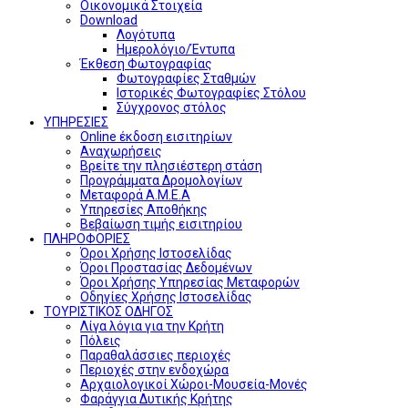
Οικονομικά Στοιχεία
Download
Λογότυπα
Ημερολόγιο/Έντυπα
Έκθεση Φωτογραφίας
Φωτογραφίες Σταθμών
Ιστορικές Φωτογραφίες Στόλου
Σύγχρονος στόλος
ΥΠΗΡΕΣΙΕΣ
Online έκδοση εισιτηρίων
Αναχωρήσεις
Βρείτε την πλησιέστερη στάση
Προγράμματα Δρομολογίων
Μεταφορά Α.Μ.Ε.Α
Υπηρεσίες Αποθήκης
Βεβαίωση τιμής εισιτηρίου
ΠΛΗΡΟΦΟΡΙΕΣ
Όροι Χρήσης Ιστοσελίδας
Όροι Προστασίας Δεδομένων
Όροι Χρήσης Υπηρεσίας Μεταφορών
Οδηγίες Χρήσης Ιστοσελίδας
ΤΟΥΡΙΣΤΙΚΟΣ ΟΔΗΓΟΣ
Λίγα λόγια για την Κρήτη
Πόλεις
Παραθαλάσσιες περιοχές
Περιοχές στην ενδοχώρα
Αρχαιολογικοί Χώροι-Μουσεία-Μονές
Φαράγγια Δυτικής Κρήτης