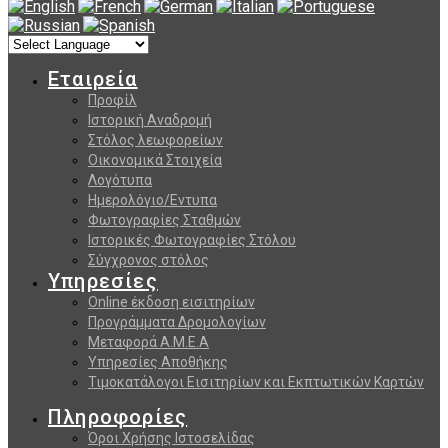
Εταιρεία
Προφίλ
Ιστορική Αναδρομή
Στόλος λεωφορείων
Οικονομικά Στοιχεία
Λογότυπα
Ημερολόγιο/Εντυπα
Φωτογραφίες Σταθμών
Ιστορικές Φωτογραφίες Στόλου
Σύγχρονος στόλος
Υπηρεσίες
Online έκδοση εισιτηρίων
Προγράμματα Δρομολογίων
Μεταφορά Α.Μ.Ε.Α
Υπηρεσίες Αποθήκης
Τιμοκατάλογοι Εισιτηρίων και Εκπτωτικών Καρτών
Πληροφορίες
Όροι Χρήσης Ιστοσελίδας