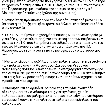
γίνει με μεγάλα λεωφορεία που χορηγεί ΔΩΡΕΑΝ το ΚΤΕΛ αυστηρά
το χρονικό διάστημα από τις 18.30 έως και τις 19.30 το απόγευμα
της Παρασκευής, με μοναδικό προορισμό το αρχαιολογικό
Μουσείο της Ελεύθερνας (χώρο της συναυλίας).
* Απαραίτητη προϋπόθεση για την δωρεάν μεταφορά με το ΚΤΕΛ,
θα είναι η επίδειξη του ηλεκτρονικού δελτίου ελευθέρας εισόδου
στην συναυλία.
* Το ΚΤΕΛ Ρεθύμνου θα χορηγήσει επίσης 6 μικρά λεωφορεία (3
για κάθε χώρο στάθμευσης) για την μεταφορά των επιβαινόντων
σε ιδιωτικά Ι.Χ., που θα πρέπει να σταθμεύσουν στο πάρκινγκ του
χωριού Μαργαρίτες και στο αντίστοιχο πάρκινγκ της Ι.Μ.
Αρκαδίου, ώστε στην συνέχεια να μεταφερθούν στον χώρο της
συναυλίας.
* Μετά το πέρας της εκδήλωσης και μόλις επιτραπεί η μετακίνηση
των πολιτών από την Αστυνομική Διεύθυνση Ρεθύμνου,
αντίστοιχος αριθμός λεωφορείων θα αποχωρήσει από τον χώρο
της συναυλίας, με προορισμούς τον σταθμό του ΚΤΕΛ στο Ρέθυμνο
και τους δύο χώρους στάθμευσης των υπολοίπων οχημάτων σε
Αρκάδι και Μαργαρίτες.
Η Διοίκηση και τα αρμόδια Γραφεία της Εταιρίας έχουν ήδη
ολοκληρώσει τον σχεδιασμό τους για την άνετη, χωρίς
ταλαιπωρία και ασφαλή μετακίνηση των πολιτών που επιθυμούν
να συμμετέχουν στην μεγάλη αυτή πολιτιστική εκδήλωση του
καλοκαιριού.