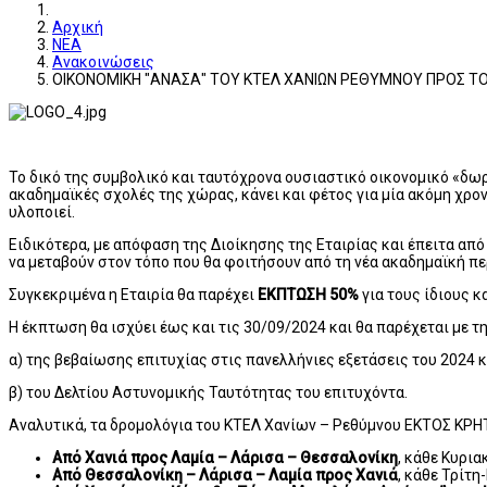
Αρχική
ΝΕΑ
Ανακοινώσεις
ΟΙΚΟΝΟΜΙΚΗ "ΑΝΑΣΑ" ΤΟΥ ΚΤΕΛ ΧΑΝΙΩΝ ΡΕΘΥΜΝΟΥ ΠΡΟΣ ΤΟΥ
Το δικό της συμβολικό και ταυτόχρονα ουσιαστικό οικονομικό «δωρ
ακαδημαϊκές σχολές της χώρας, κάνει και φέτος για μία ακόμη χρο
υλοποιεί.
Ειδικότερα, με απόφαση της Διοίκησης της Εταιρίας και έπειτα απ
να μεταβούν στον τόπο που θα φοιτήσουν από τη νέα ακαδημαϊκή πε
Συγκεκριμένα η Εταιρία θα παρέχει
ΕΚΠΤΩΣΗ 50%
για τους ίδιους κ
Η έκπτωση θα ισχύει έως και τις 30/09/2024 και θα παρέχεται με τη
α) της βεβαίωσης επιτυχίας στις πανελλήνιες εξετάσεις του 2024 κ
β) του Δελτίου Αστυνομικής Ταυτότητας του επιτυχόντα.
Αναλυτικά, τα δρομολόγια του ΚΤΕΛ Χανίων – Ρεθύμνου ΕΚΤΟΣ ΚΡΗΤΗ
Από Χανιά προς Λαμία – Λάρισα – Θεσσαλονίκη
, κάθε Κυρι
Από Θεσσαλονίκη – Λάρισα – Λαμία προς Χανιά
, κάθε Τρίτ