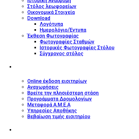
Ιστορική Αναδρομή
Στόλος λεωφορείων
Οικονομικά Στοιχεία
Download
Λογότυπα
Ημερολόγιο/Έντυπα
Έκθεση Φωτογραφίας
Φωτογραφίες Σταθμών
Ιστορικές Φωτογραφίες Στόλου
Σύγχρονος στόλος
ΥΠΗΡΕΣΙΕΣ
Online έκδοση εισιτηρίων
Αναχωρήσεις
Βρείτε την πλησιέστερη στάση
Προγράμματα Δρομολογίων
Μεταφορά Α.Μ.Ε.Α
Υπηρεσίες Αποθήκης
Βεβαίωση τιμής εισιτηρίου
ΠΛΗΡΟΦΟΡΙΕΣ