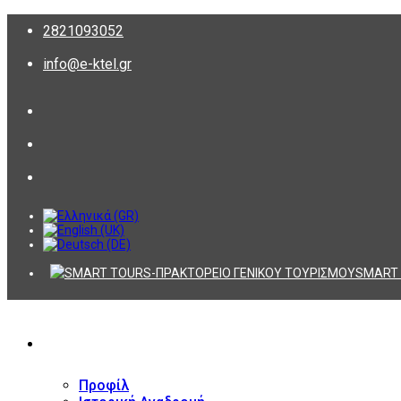
2821093052
info@e-ktel.gr
SMART 
ΕΤΑΙΡΕΙΑ
Προφίλ