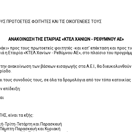
Σ ΠΡΩΤΟΕΤΕΙΣ ΦΟΙΤΗΤΕΣ ΚΑΙ ΤΙΣ ΟΙΚΟΓΕΝΕΙΕΣ ΤΟΥΣ
ΑΝΑΚΟΙΝΩΣΗ ΤΗΣ ΕΤΑΙΡΙΑΣ «ΚΤΕΛ ΧΑΝΙΩΝ - ΡΕΘΥΜΝΟΥ ΑΕ»
άκι» προς τους πρωτοετείς φοιτητές -και κατ’ επέκταση και προς τι
νιά η Εταιρία «ΚΤΕΛ Χανίων - Ρεθύμνου ΑΕ», στο πλαίσιο του προγρ
ό την ανακοίνωση των βάσεων εισαγωγής στα Α.Ε.Ι., θα διευκολυνθού
ρίοδο.
αι τους συνοδούς τους, σε όλα τα δρομολόγια από τον τόπο κατοικία
ν επίδειξη:
αι
Σ, είναι τα εξής:
ακή-Τρίτη-Τετάρτη και Παρασκευή
η-Πέμπτη-Παρασκευή και Κυριακή