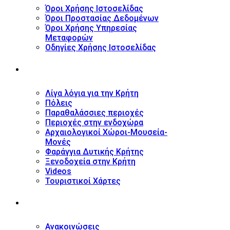
Όροι Χρήσης Ιστοσελίδας
Όροι Προστασίας Δεδομένων
Όροι Χρήσης Υπηρεσίας
Μεταφορών
Οδηγίες Χρήσης Ιστοσελίδας
ΤΟΥΡΙΣΤΙΚΟΣ ΟΔΗΓΟΣ
Λίγα λόγια για την Κρήτη
Πόλεις
Παραθαλάσσιες περιοχές
Περιοχές στην ενδοχώρα
Αρχαιολογικοί Χώροι-Μουσεία-
Μονές
Φαράγγια Δυτικής Κρήτης
Ξενοδοχεία στην Κρήτη
Videos
Τουριστικοί Χάρτες
ΝΕΑ
Ανακοινώσεις