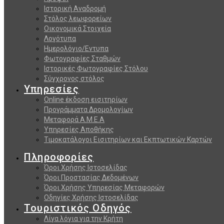
Ιστορική Αναδρομή
Στόλος λεωφορείων
Οικονομικά Στοιχεία
Λογότυπα
Ημερολόγιο/Εντυπα
Φωτογραφίες Σταθμών
Ιστορικές Φωτογραφίες Στόλου
Σύγχρονος στόλος
Υπηρεσίες
Online έκδοση εισιτηρίων
Προγράμματα Δρομολογίων
Μεταφορά Α.Μ.Ε.Α
Υπηρεσίες Αποθήκης
Τιμοκατάλογοι Εισιτηρίων και Εκπτωτικών Καρτών
Πληροφορίες
Όροι Χρήσης Ιστοσελίδας
Όροι Προστασίας Δεδομένων
Όροι Χρήσης Υπηρεσίας Μεταφορών
Οδηγίες Χρήσης Ιστοσελίδας
Τουριστικός Οδηγός
Λίγα λόγια για την Κρήτη