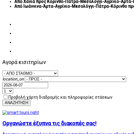
Από Χανιά προς Κόρινθο-Πάτρα-Μεσολόγγι-Αγρίνιο-Άρτα-
Από Ιωάννινα-Άρτα-Αγρίνιο-Μεσολόγγι-Πάτρα-Κόρινθο πρ
Για την ΚΤΕΛ ΧΑΝΙ
Αγορά εισιτηρίων
location_on
Προβολή χάρτη διαδρομής και πληροφορίες στάσεων
ΑΝΑΖΗΤΗΣΗ
Οργανώστε έξυπνα τις διακοπές σας!