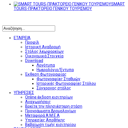
SMART
TOURS-ΠΡΑΚΤΟΡΕΙΟ ΓΕΝΙΚΟΥ ΤΟΥΡΙΣΜΟΥ
Αναζήτηση
ΕΤΑΙΡΕΙΑ
Προφίλ
Ιστορική Αναδρομή
Στόλος λεωφορείων
Οικονομικά Στοιχεία
Download
Λογότυπα
Ημερολόγιο/Έντυπα
Έκθεση Φωτογραφίας
Φωτογραφίες Σταθμών
Ιστορικές Φωτογραφίες Στόλου
Σύγχρονος στόλος
ΥΠΗΡΕΣΙΕΣ
Online έκδοση εισιτηρίων
Αναχωρήσεις
Βρείτε την πλησιέστερη στάση
Προγράμματα Δρομολογίων
Μεταφορά Α.Μ.Ε.Α
Υπηρεσίες Αποθήκης
Βεβαίωση τιμής εισιτηρίου