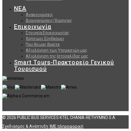
ΝΕΑ
Ανακοινώσεις
Διοργανώσεις/Χορηγίες
Επικοινωνία
Στοιχεία Επικοινωνίας
Χρήσιμοι Σύνδεσμοι
Που θα μας βρείτε
Αξιολόγηση των Υπηρεσιών μας
Αξιολόγηση της Ιστοσελίδας μας
Smart Tours-Πρακτορείο Γενικού
Τουρισμού
© 2026 PUBLIC BUS SERVICES KTEL CHANIA-RETHYMNO S.A
Σχεδιασμός & Ανάπτυξη:
ΙΜΕ πληροφορική