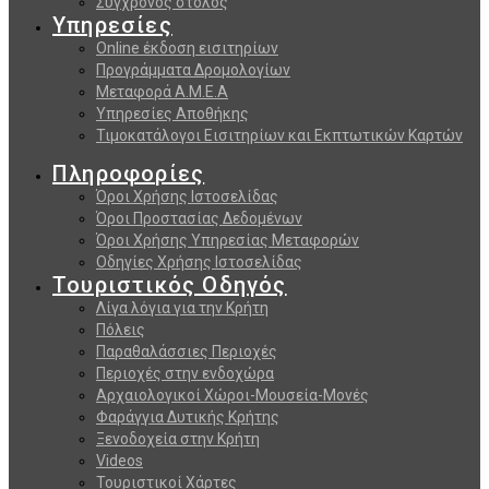
Σύγχρονος στόλος
Υπηρεσίες
Online έκδοση εισιτηρίων
Προγράμματα Δρομολογίων
Μεταφορά Α.Μ.Ε.Α
Υπηρεσίες Αποθήκης
Τιμοκατάλογοι Εισιτηρίων και Εκπτωτικών Καρτών
Πληροφορίες
Όροι Χρήσης Ιστοσελίδας
Όροι Προστασίας Δεδομένων
Όροι Χρήσης Υπηρεσίας Μεταφορών
Οδηγίες Χρήσης Ιστοσελίδας
Τουριστικός Οδηγός
Λίγα λόγια για την Κρήτη
Πόλεις
Παραθαλάσσιες Περιοχές
Περιοχές στην ενδοχώρα
Αρχαιολογικοί Χώροι-Μουσεία-Μονές
Φαράγγια Δυτικής Κρήτης
Ξενοδοχεία στην Κρήτη
Videos
Τουριστικοί Χάρτες