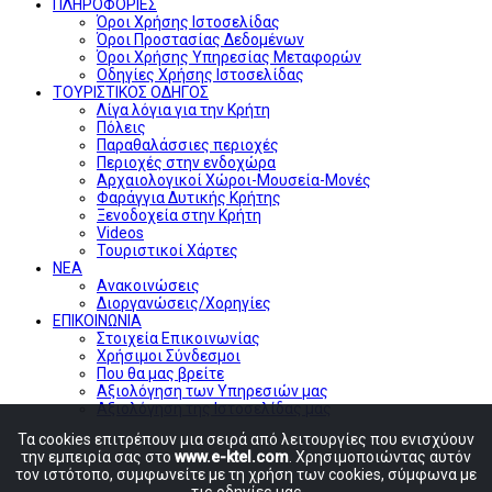
ΠΛΗΡΟΦΟΡΙΕΣ
Όροι Χρήσης Ιστοσελίδας
Όροι Προστασίας Δεδομένων
Όροι Χρήσης Υπηρεσίας Μεταφορών
Οδηγίες Χρήσης Ιστοσελίδας
ΤΟΥΡΙΣΤΙΚΟΣ ΟΔΗΓΟΣ
Λίγα λόγια για την Κρήτη
Πόλεις
Παραθαλάσσιες περιοχές
Περιοχές στην ενδοχώρα
Αρχαιολογικοί Χώροι-Μουσεία-Μονές
Φαράγγια Δυτικής Κρήτης
Ξενοδοχεία στην Κρήτη
Videos
Τουριστικοί Χάρτες
ΝΕΑ
Ανακοινώσεις
Διοργανώσεις/Χορηγίες
ΕΠΙΚΟΙΝΩΝΙΑ
Στοιχεία Επικοινωνίας
Χρήσιμοι Σύνδεσμοι
Που θα μας βρείτε
Αξιολόγηση των Υπηρεσιών μας
Αξιολόγηση της Ιστοσελίδας μας
Τα cookies επιτρέπουν μια σειρά από λειτουργίες που ενισχύουν
την εμπειρία σας στο
www.e-ktel.com
. Χρησιμοποιώντας αυτόν
τον ιστότοπο, συμφωνείτε με τη χρήση των cookies, σύμφωνα με