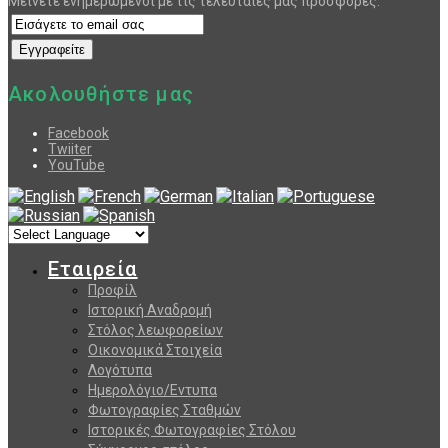
Μείνετε ενημερωμένοι με τις τελευταίες μας προσφορές.
Ακολουθήστε μας
Facebook
Twiiter
YouTube
Εταιρεία
Προφίλ
Ιστορική Αναδρομή
Στόλος λεωφορείων
Οικονομικά Στοιχεία
Λογότυπα
Ημερολόγιο/Εντυπα
Φωτογραφίες Σταθμών
Ιστορικές Φωτογραφίες Στόλου