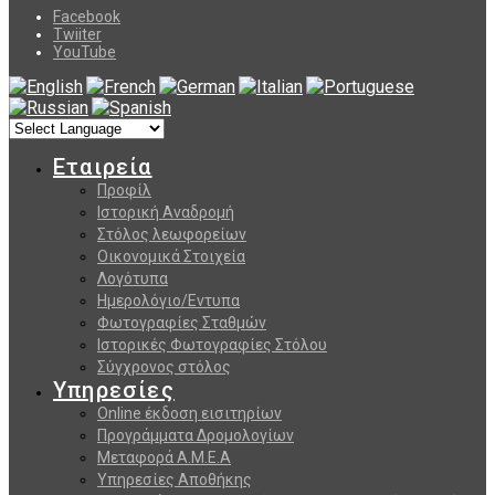
Facebook
Twiiter
YouTube
Εταιρεία
Προφίλ
Ιστορική Αναδρομή
Στόλος λεωφορείων
Οικονομικά Στοιχεία
Λογότυπα
Ημερολόγιο/Εντυπα
Φωτογραφίες Σταθμών
Ιστορικές Φωτογραφίες Στόλου
Σύγχρονος στόλος
Υπηρεσίες
Online έκδοση εισιτηρίων
Προγράμματα Δρομολογίων
Μεταφορά Α.Μ.Ε.Α
Υπηρεσίες Αποθήκης