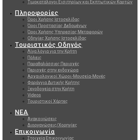
Τιμοκατάλογοι Εισιτηρίων και Εκπτωτικών Καρτών
Πληροφορίες
Όροι Χρήσης Ιστοσελίδας
Όροι Προστασίας Δεδομένων
Όροι Χρήσης Υπηρεσίας Μεταφορών
Οδηγίες Χρήσης Ιστοσελίδας
Τουριστικός Οδηγός
Λίγα λόγια για την Κρήτη
Πόλεις
Παραθαλάσσιες Περιοχές
Περιοχές στην ενδοχώρα
Αρχαιολογικοί Χώροι-Μουσεία-Μονές
Φαράγγια Δυτικής Κρήτης
Ξενοδοχεία στην Κρήτη
Videos
Τουριστικοί Χάρτες
ΝΕΑ
Ανακοινώσεις
Διοργανώσεις/Χορηγίες
Επικοινωνία
Στοιχεία Επικοινωνίας