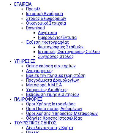
ΕΤΑΙΡΕΙΑ
Προφίλ
Ιστορική Αναδρομή
Στόλος λεωφορείων
Οικονομικά Στοιχεία
Download
Λογότυπα
Ημερολόγιο/Έντυπα
Έκθεση Φωτογραφίας
Φωτογραφίες Σταθμών
Ιστορικές Φωτογραφίες Στόλου
Σύγχρονος στόλος
ΥΠΗΡΕΣΙΕΣ
Online έκδοση εισιτηρίων
Αναχωρήσεις
Βρείτε την πλησιέστερη στάση
Προγράμματα Δρομολογίων
Μεταφορά Α.Μ.Ε.Α
Υπηρεσίες Αποθήκης
Βεβαίωση τιμής εισιτηρίου
ΠΛΗΡΟΦΟΡΙΕΣ
Όροι Χρήσης Ιστοσελίδας
Όροι Προστασίας Δεδομένων
Όροι Χρήσης Υπηρεσίας Μεταφορών
Οδηγίες Χρήσης Ιστοσελίδας
ΤΟΥΡΙΣΤΙΚΟΣ ΟΔΗΓΟΣ
Λίγα λόγια για την Κρήτη
Πόλεις