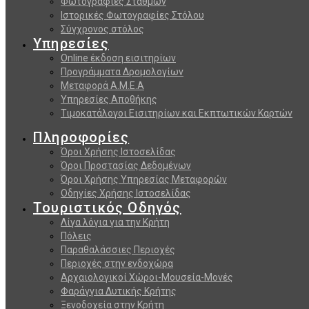
Φωτογραφίες Σταθμών
Ιστορικές Φωτογραφίες Στόλου
Σύγχρονος στόλος
Υπηρεσίες
Online έκδοση εισιτηρίων
Προγράμματα Δρομολογίων
Μεταφορά Α.Μ.Ε.Α
Υπηρεσίες Αποθήκης
Τιμοκατάλογοι Εισιτηρίων και Εκπτωτικών Καρτών
Πληροφορίες
Όροι Χρήσης Ιστοσελίδας
Όροι Προστασίας Δεδομένων
Όροι Χρήσης Υπηρεσίας Μεταφορών
Οδηγίες Χρήσης Ιστοσελίδας
Τουριστικός Οδηγός
Λίγα λόγια για την Κρήτη
Πόλεις
Παραθαλάσσιες Περιοχές
Περιοχές στην ενδοχώρα
Αρχαιολογικοί Χώροι-Μουσεία-Μονές
Φαράγγια Δυτικής Κρήτης
Ξενοδοχεία στην Κρήτη