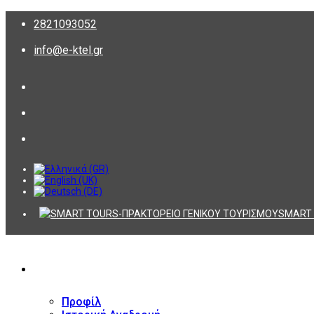
2821093052
info@e-ktel.gr
SMART 
ΕΤΑΙΡΕΙΑ
Προφίλ