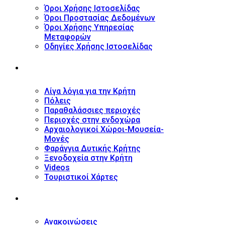
Όροι Χρήσης Ιστοσελίδας
Όροι Προστασίας Δεδομένων
Όροι Χρήσης Υπηρεσίας
Μεταφορών
Οδηγίες Χρήσης Ιστοσελίδας
ΤΟΥΡΙΣΤΙΚΟΣ ΟΔΗΓΟΣ
Λίγα λόγια για την Κρήτη
Πόλεις
Παραθαλάσσιες περιοχές
Περιοχές στην ενδοχώρα
Αρχαιολογικοί Χώροι-Μουσεία-
Μονές
Φαράγγια Δυτικής Κρήτης
Ξενοδοχεία στην Κρήτη
Videos
Τουριστικοί Χάρτες
ΝΕΑ
Ανακοινώσεις