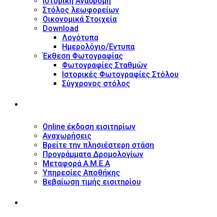
Ιστορική Αναδρομή
Στόλος λεωφορείων
Οικονομικά Στοιχεία
Download
Λογότυπα
Ημερολόγιο/Έντυπα
Έκθεση Φωτογραφίας
Φωτογραφίες Σταθμών
Ιστορικές Φωτογραφίες Στόλου
Σύγχρονος στόλος
ΥΠΗΡΕΣΙΕΣ
Online έκδοση εισιτηρίων
Αναχωρήσεις
Βρείτε την πλησιέστερη στάση
Προγράμματα Δρομολογίων
Μεταφορά Α.Μ.Ε.Α
Υπηρεσίες Αποθήκης
Βεβαίωση τιμής εισιτηρίου
ΠΛΗΡΟΦΟΡΙΕΣ