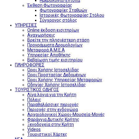
Ημερολόγιο/Έντυπα
Έκθεση Φωτογραφίας
Φωτογραφίες Σταθμών
Ιστορικές Φωτογραφίες Στόλου
Σύγχρονος στόλος
ΥΠΗΡΕΣΙΕΣ
Online έκδοση εισιτηρίων
Αναχωρήσεις
Βρείτε την πλησιέστερη στάση
Προγράμματα Δρομολογίων
Μεταφορά Α.Μ.Ε.Α
Υπηρεσίες Αποθήκης
Βεβαίωση τιμής εισιτηρίου
ΠΛΗΡΟΦΟΡΙΕΣ
Όροι Χρήσης Ιστοσελίδας
Όροι Προστασίας Δεδομένων
Όροι Χρήσης Υπηρεσίας Μεταφορών
Οδηγίες Χρήσης Ιστοσελίδας
ΤΟΥΡΙΣΤΙΚΟΣ ΟΔΗΓΟΣ
Λίγα λόγια για την Κρήτη
Πόλεις
Παραθαλάσσιες περιοχές
Περιοχές στην ενδοχώρα
Αρχαιολογικοί Χώροι-Μουσεία-Μονές
Φαράγγια Δυτικής Κρήτης
Ξενοδοχεία στην Κρήτη
Videos
Τουριστικοί Χάρτες