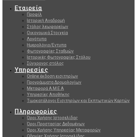
Εταιρεία
Προφίλ
Ιστορική Αναδρομή
Στόλος λεωφορείων
Οικονομικά Στοιχεία
Λογότυπα
Ημερολόγιο/Εντυπα
Φωτογραφίες Σταθμών
Ιστορικές Φωτογραφίες Στόλου
Σύγχρονος στόλος
Υπηρεσίες
Online έκδοση εισιτηρίων
Προγράμματα Δρομολογίων
Μεταφορά Α.Μ.Ε.Α
Υπηρεσίες Αποθήκης
Τιμοκατάλογοι Εισιτηρίων και Εκπτωτικών Καρτών
Πληροφορίες
Όροι Χρήσης Ιστοσελίδας
Όροι Προστασίας Δεδομένων
Όροι Χρήσης Υπηρεσίας Μεταφορών
Οδηγίες Χρήσης Ιστοσελίδας