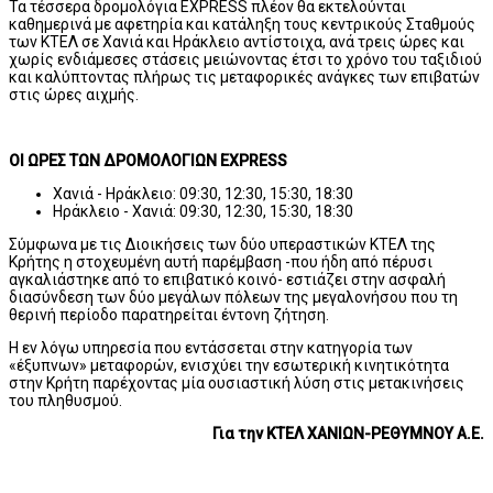
Τα τέσσερα δρομολόγια EXPRESS πλέον θα εκτελούνται
καθημερινά με αφετηρία και κατάληξη τους κεντρικούς Σταθμούς
των ΚΤΕΛ σε Χανιά και Ηράκλειο αντίστοιχα, ανά τρεις ώρες και
χωρίς ενδιάμεσες στάσεις μειώνοντας έτσι το χρόνο του ταξιδιού
και καλύπτοντας πλήρως τις μεταφορικές ανάγκες των επιβατών
στις ώρες αιχμής.
ΟΙ ΩΡΕΣ ΤΩΝ ΔΡΟΜΟΛΟΓΙΩΝ
EXPRESS
Χανιά - Ηράκλειο: 09:30, 12:30, 15:30, 18:30
Ηράκλειο - Χανιά: 09:30, 12:30, 15:30, 18:30
Σύμφωνα με τις Διοικήσεις των δύο υπεραστικών ΚΤΕΛ της
Κρήτης η στοχευμένη αυτή παρέμβαση -που ήδη από πέρυσι
αγκαλιάστηκε από το επιβατικό κοινό- εστιάζει στην ασφαλή
διασύνδεση των δύο μεγάλων πόλεων της μεγαλονήσου που τη
θερινή περίοδο παρατηρείται έντονη ζήτηση.
Η εν λόγω υπηρεσία που εντάσσεται στην κατηγορία των
«έξυπνων» μεταφορών, ενισχύει την εσωτερική κινητικότητα
στην Κρήτη παρέχοντας μία ουσιαστική λύση στις μετακινήσεις
του πληθυσμού.
Για την ΚΤΕΛ ΧΑΝΙΩΝ-ΡΕΘΥΜΝΟΥ Α.Ε.