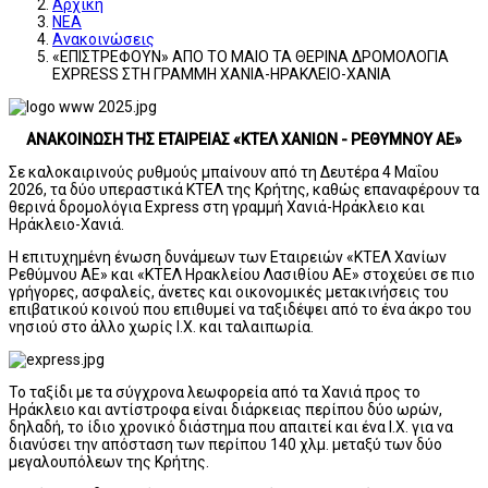
Αρχική
ΝΕΑ
Ανακοινώσεις
«ΕΠΙΣΤΡΕΦΟΥΝ» ΑΠΟ ΤΟ ΜΑΙΟ ΤΑ ΘΕΡΙΝΑ ΔΡΟΜΟΛΟΓΙΑ
EXPRESS ΣΤΗ ΓΡΑΜΜΗ ΧΑΝΙΑ-ΗΡΑΚΛΕΙΟ-ΧΑΝΙΑ
ΑΝΑΚΟΙΝΩΣΗ ΤΗΣ ΕΤΑΙΡΕΙΑΣ «ΚΤΕΛ ΧΑΝΙΩΝ - ΡΕΘΥΜΝΟΥ ΑΕ»
Σε καλοκαιρινούς ρυθμούς μπαίνουν από τη Δευτέρα 4 Μαΐου
2026, τα δύο υπεραστικά ΚΤΕΛ της Κρήτης, καθώς επαναφέρουν τα
θερινά δρομολόγια Express στη γραμμή Χανιά-Ηράκλειο και
Ηράκλειο-Χανιά.
Η επιτυχημένη ένωση δυνάμεων των Εταιρειών «ΚΤΕΛ Χανίων
Ρεθύμνου ΑΕ» και «ΚΤΕΛ Ηρακλείου Λασιθίου ΑΕ» στοχεύει σε πιο
γρήγορες, ασφαλείς, άνετες και οικονομικές μετακινήσεις του
επιβατικού κοινού που επιθυμεί να ταξιδέψει από το ένα άκρο του
νησιού στο άλλο χωρίς Ι.Χ. και ταλαιπωρία.
Το ταξίδι με τα σύγχρονα λεωφορεία από τα Χανιά προς το
Ηράκλειο και αντίστροφα είναι διάρκειας περίπου δύο ωρών,
δηλαδή, το ίδιο χρονικό διάστημα που απαιτεί και ένα Ι.Χ. για να
διανύσει την απόσταση των περίπου 140 χλμ. μεταξύ των δύο
μεγαλουπόλεων της Κρήτης.