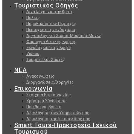
Τουριστικός Οδηγός
Λίγα λόγια για την Κρήτη
Πόλεις
Παραθαλάσσιες Περιοχές
Περιοχές στην ενδοχώρα
Αρχαιολογικοί Χώροι-Μουσεία-Μονές
Φαράγγια Δυτικής Κρήτης
Ξενοδοχεία στην Κρήτη
Videos
Τουριστικοί Χάρτες
ΝΕΑ
Ανακοινώσεις
Διοργανώσεις/Χορηγίες
Επικοινωνία
Στοιχεία Επικοινωνίας
Χρήσιμοι Σύνδεσμοι
Που θα μας βρείτε
Αξιολόγηση των Υπηρεσιών μας
Αξιολόγηση της Ιστοσελίδας μας
Smart Tours-Πρακτορείο Γενικού
Τουρισμού