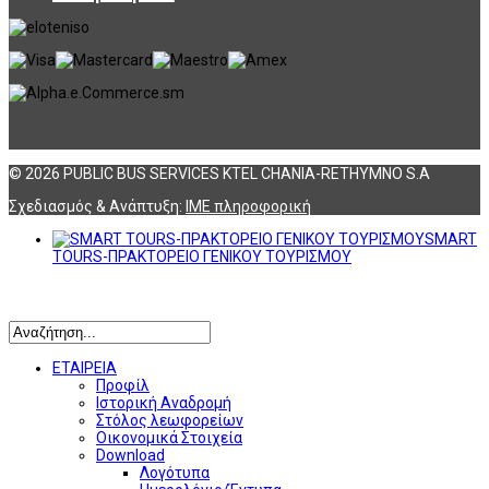
© 2026 PUBLIC BUS SERVICES KTEL CHANIA-RETHYMNO S.A
Σχεδιασμός & Ανάπτυξη:
ΙΜΕ πληροφορική
SMART
TOURS-ΠΡΑΚΤΟΡΕΙΟ ΓΕΝΙΚΟΥ ΤΟΥΡΙΣΜΟΥ
Αναζήτηση
ΕΤΑΙΡΕΙΑ
Προφίλ
Ιστορική Αναδρομή
Στόλος λεωφορείων
Οικονομικά Στοιχεία
Download
Λογότυπα