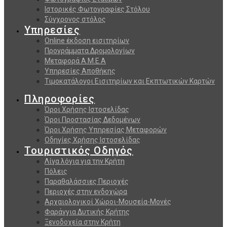
Ιστορικές Φωτογραφίες Στόλου
Σύγχρονος στόλος
Υπηρεσίες
Online έκδοση εισιτηρίων
Προγράμματα Δρομολογίων
Μεταφορά Α.Μ.Ε.Α
Υπηρεσίες Αποθήκης
Τιμοκατάλογοι Εισιτηρίων και Εκπτωτικών Καρτών
Πληροφορίες
Όροι Χρήσης Ιστοσελίδας
Όροι Προστασίας Δεδομένων
Όροι Χρήσης Υπηρεσίας Μεταφορών
Οδηγίες Χρήσης Ιστοσελίδας
Τουριστικός Οδηγός
Λίγα λόγια για την Κρήτη
Πόλεις
Παραθαλάσσιες Περιοχές
Περιοχές στην ενδοχώρα
Αρχαιολογικοί Χώροι-Μουσεία-Μονές
Φαράγγια Δυτικής Κρήτης
Ξενοδοχεία στην Κρήτη