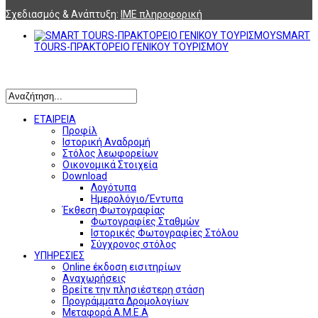
Σχεδιασμός & Ανάπτυξη:
ΙΜΕ πληροφορική
SMART
TOURS-ΠΡΑΚΤΟΡΕΙΟ ΓΕΝΙΚΟΥ ΤΟΥΡΙΣΜΟΥ
Αναζήτηση
ΕΤΑΙΡΕΙΑ
Προφίλ
Ιστορική Αναδρομή
Στόλος λεωφορείων
Οικονομικά Στοιχεία
Download
Λογότυπα
Ημερολόγιο/Έντυπα
Έκθεση Φωτογραφίας
Φωτογραφίες Σταθμών
Ιστορικές Φωτογραφίες Στόλου
Σύγχρονος στόλος
ΥΠΗΡΕΣΙΕΣ
Online έκδοση εισιτηρίων
Αναχωρήσεις
Βρείτε την πλησιέστερη στάση
Προγράμματα Δρομολογίων
Μεταφορά Α.Μ.Ε.Α