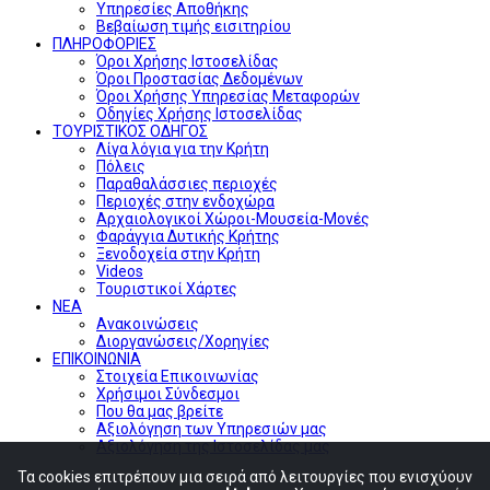
Υπηρεσίες Αποθήκης
Βεβαίωση τιμής εισιτηρίου
ΠΛΗΡΟΦΟΡΙΕΣ
Όροι Χρήσης Ιστοσελίδας
Όροι Προστασίας Δεδομένων
Όροι Χρήσης Υπηρεσίας Μεταφορών
Οδηγίες Χρήσης Ιστοσελίδας
ΤΟΥΡΙΣΤΙΚΟΣ ΟΔΗΓΟΣ
Λίγα λόγια για την Κρήτη
Πόλεις
Παραθαλάσσιες περιοχές
Περιοχές στην ενδοχώρα
Αρχαιολογικοί Χώροι-Μουσεία-Μονές
Φαράγγια Δυτικής Κρήτης
Ξενοδοχεία στην Κρήτη
Videos
Τουριστικοί Χάρτες
ΝΕΑ
Ανακοινώσεις
Διοργανώσεις/Χορηγίες
ΕΠΙΚΟΙΝΩΝΙΑ
Στοιχεία Επικοινωνίας
Χρήσιμοι Σύνδεσμοι
Που θα μας βρείτε
Αξιολόγηση των Υπηρεσιών μας
Αξιολόγηση της Ιστοσελίδας μας
Τα cookies επιτρέπουν μια σειρά από λειτουργίες που ενισχύουν