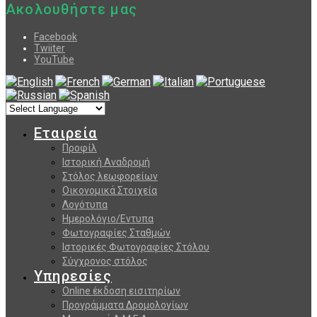
Ακολουθήστε μας
Facebook
Twiiter
YouTube
Εταιρεία
Προφίλ
Ιστορική Αναδρομή
Στόλος λεωφορείων
Οικονομικά Στοιχεία
Λογότυπα
Ημερολόγιο/Εντυπα
Φωτογραφίες Σταθμών
Ιστορικές Φωτογραφίες Στόλου
Σύγχρονος στόλος
Υπηρεσίες
Online έκδοση εισιτηρίων
Προγράμματα Δρομολογίων