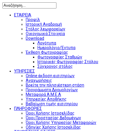
ΕΤΑΙΡΕΙΑ
Προφίλ
Ιστορική Αναδρομή
Στόλος λεωφορείων
Οικονομικά Στοιχεία
Download
Λογότυπα
Ημερολόγιο/Έντυπα
Έκθεση Φωτογραφίας
Φωτογραφίες Σταθμών
Ιστορικές Φωτογραφίες Στόλου
Σύγχρονος στόλος
ΥΠΗΡΕΣΙΕΣ
Online έκδοση εισιτηρίων
Αναχωρήσεις
Βρείτε την πλησιέστερη στάση
Προγράμματα Δρομολογίων
Μεταφορά Α.Μ.Ε.Α
Υπηρεσίες Αποθήκης
Βεβαίωση τιμής εισιτηρίου
ΠΛΗΡΟΦΟΡΙΕΣ
Όροι Χρήσης Ιστοσελίδας
Όροι Προστασίας Δεδομένων
Όροι Χρήσης Υπηρεσίας Μεταφορών
Οδηγίες Χρήσης Ιστοσελίδας