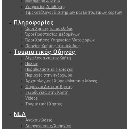
Μεταφορά Α.Μ.Ε.Α
Υπηρεσίες Αποθήκης
Τιμοκατάλογοι Εισιτηρίων και Εκπτωτικών Καρτών
Πληροφορίες
Όροι Χρήσης Ιστοσελίδας
Όροι Προστασίας Δεδομένων
Όροι Χρήσης Υπηρεσίας Μεταφορών
Οδηγίες Χρήσης Ιστοσελίδας
Τουριστικός Οδηγός
Λίγα λόγια για την Κρήτη
Πόλεις
Παραθαλάσσιες Περιοχές
Περιοχές στην ενδοχώρα
Αρχαιολογικοί Χώροι-Μουσεία-Μονές
Φαράγγια Δυτικής Κρήτης
Ξενοδοχεία στην Κρήτη
Videos
Τουριστικοί Χάρτες
ΝΕΑ
Ανακοινώσεις
Διοργανώσεις/Χορηγίες