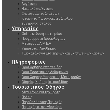
Λογότυπα
Ημερολόγιο/Εντυπα
Φωτογραφίες Σταθμών
Ιστορικές Φωτογραφίες Στόλου
Σύγχρονος στόλος
Υπηρεσίες
Online έκδοση εισιτηρίων
Προγράμματα Δρομολογίων
Μεταφορά Α.Μ.Ε.Α
Υπηρεσίες Αποθήκης
Τιμοκατάλογοι Εισιτηρίων και Εκπτωτικών Καρτών
Πληροφορίες
Όροι Χρήσης Ιστοσελίδας
Όροι Προστασίας Δεδομένων
Όροι Χρήσης Υπηρεσίας Μεταφορών
Οδηγίες Χρήσης Ιστοσελίδας
Τουριστικός Οδηγός
Λίγα λόγια για την Κρήτη
Πόλεις
Παραθαλάσσιες Περιοχές
Περιοχές στην ενδοχώρα