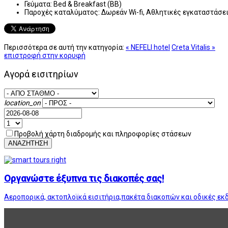
Γεύματα:
Bed & Breakfast (BB)
Παροχές καταλύματος:
Δωρεάν Wi-fi, Αθλητικές εγκαταστάσε
Περισσότερα σε αυτή την κατηγορία:
« NEFELI hotel
Creta Vitalis »
επιστροφή στην κορυφή
Αγορά εισιτηρίων
location_on
Προβολή χάρτη διαδρομής και πληροφορίες στάσεων
ΑΝΑΖΗΤΗΣΗ
Οργανώστε έξυπνα τις διακοπές σας!
Αεροπορικά, ακτοπλοϊκά εισιτήρια,πακέτα διακοπών και οδικές εκ