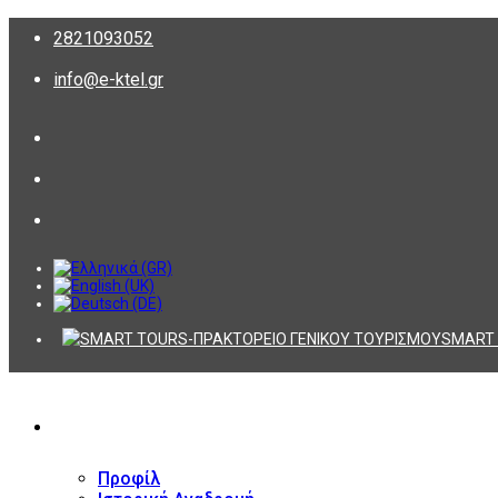
2821093052
info@e-ktel.gr
SMART 
ΕΤΑΙΡΕΙΑ
Προφίλ