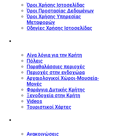
Όροι Χρήσης Ιστοσελίδας
Όροι Προστασίας Δεδομένων
Όροι Χρήσης Υπηρεσίας
Μεταφορών
Οδηγίες Χρήσης Ιστοσελίδας
ΤΟΥΡΙΣΤΙΚΟΣ ΟΔΗΓΟΣ
Λίγα λόγια για την Κρήτη
Πόλεις
Παραθαλάσσιες περιοχές
Περιοχές στην ενδοχώρα
Αρχαιολογικοί Χώροι-Μουσεία-
Μονές
Φαράγγια Δυτικής Κρήτης
Ξενοδοχεία στην Κρήτη
Videos
Τουριστικοί Χάρτες
ΝΕΑ
Ανακοινώσεις