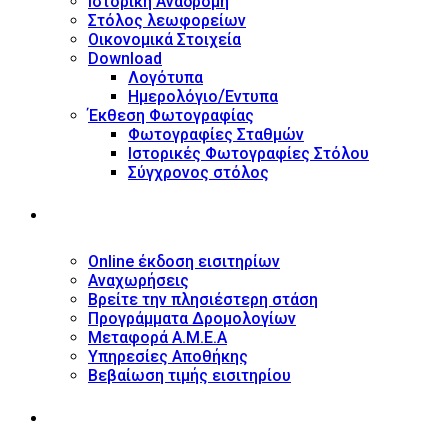
Ιστορική Αναδρομή
Στόλος λεωφορείων
Οικονομικά Στοιχεία
Download
Λογότυπα
Ημερολόγιο/Έντυπα
Έκθεση Φωτογραφίας
Φωτογραφίες Σταθμών
Ιστορικές Φωτογραφίες Στόλου
Σύγχρονος στόλος
ΥΠΗΡΕΣΙΕΣ
Online έκδοση εισιτηρίων
Αναχωρήσεις
Βρείτε την πλησιέστερη στάση
Προγράμματα Δρομολογίων
Μεταφορά Α.Μ.Ε.Α
Υπηρεσίες Αποθήκης
Βεβαίωση τιμής εισιτηρίου
ΠΛΗΡΟΦΟΡΙΕΣ