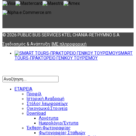
© 2026 PUBLIC BUS SERVICES KTEL CHANIA-RETHYMNO S.A
Σχεδιασμός & Ανάπτυξη:
ΙΜΕ πληροφορική
SMART
TOURS-ΠΡΑΚΤΟΡΕΙΟ ΓΕΝΙΚΟΥ ΤΟΥΡΙΣΜΟΥ
Αναζήτηση
ΕΤΑΙΡΕΙΑ
Προφίλ
Ιστορική Αναδρομή
Στόλος λεωφορείων
Οικονομικά Στοιχεία
Download
Λογότυπα
Ημερολόγιο/Έντυπα
Έκθεση Φωτογραφίας
Φωτογραφίες Σταθμών