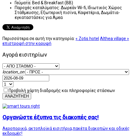
Γεύματα:
Bed & Breakfast (BB)
Παροχές καταλύματος:
Δωρεάν Wi-fi, Ιδιωτικός Χώρος
Στάθμευσης, Εξωτερική πισίνα, Καφετέρια, Δωμάτια-
εγκαταστάσεις για Αμεα
Περισσότερα σε αυτή την κατηγορία:
« Zotis hotel
Althea village »
επιστροφή στην κορυφή
Αγορά εισιτηρίων
location_on
Προβολή χάρτη διαδρομής και πληροφορίες στάσεων
ΑΝΑΖΗΤΗΣΗ
Οργανώστε έξυπνα τις διακοπές σας!
Αεροπορικά, ακτοπλοϊκά εισιτήρια,πακέτα διακοπών και οδικές
εκδρομές!