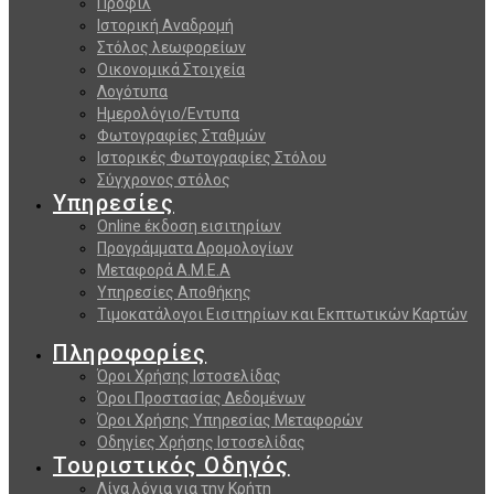
Προφίλ
Ιστορική Αναδρομή
Στόλος λεωφορείων
Οικονομικά Στοιχεία
Λογότυπα
Ημερολόγιο/Εντυπα
Φωτογραφίες Σταθμών
Ιστορικές Φωτογραφίες Στόλου
Σύγχρονος στόλος
Υπηρεσίες
Online έκδοση εισιτηρίων
Προγράμματα Δρομολογίων
Μεταφορά Α.Μ.Ε.Α
Υπηρεσίες Αποθήκης
Τιμοκατάλογοι Εισιτηρίων και Εκπτωτικών Καρτών
Πληροφορίες
Όροι Χρήσης Ιστοσελίδας
Όροι Προστασίας Δεδομένων
Όροι Χρήσης Υπηρεσίας Μεταφορών
Οδηγίες Χρήσης Ιστοσελίδας
Τουριστικός Οδηγός
Λίγα λόγια για την Κρήτη