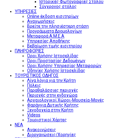
Ιστορικές Φωτογραφίες Στόλου
Σύγχρονος στόλος
ΥΠΗΡΕΣΙΕΣ
Online έκδοση εισιτηρίων
Αναχωρήσεις
Βρείτε την πλησιέστερη στάση
Προγράμματα Δρομολογίων
Μεταφορά Α.Μ.Ε.Α
Υπηρεσίες Αποθήκης
Βεβαίωση τιμής εισιτηρίου
ΠΛΗΡΟΦΟΡΙΕΣ
Όροι Χρήσης Ιστοσελίδας
Όροι Προστασίας Δεδομένων
Όροι Χρήσης Υπηρεσίας Μεταφορών
Οδηγίες Χρήσης Ιστοσελίδας
ΤΟΥΡΙΣΤΙΚΟΣ ΟΔΗΓΟΣ
Λίγα λόγια για την Κρήτη
Πόλεις
Παραθαλάσσιες περιοχές
Περιοχές στην ενδοχώρα
Αρχαιολογικοί Χώροι-Μουσεία-Μονές
Φαράγγια Δυτικής Κρήτης
Ξενοδοχεία στην Κρήτη
Videos
Τουριστικοί Χάρτες
ΝΕΑ
Ανακοινώσεις
Διοργανώσεις/Χορηγίες