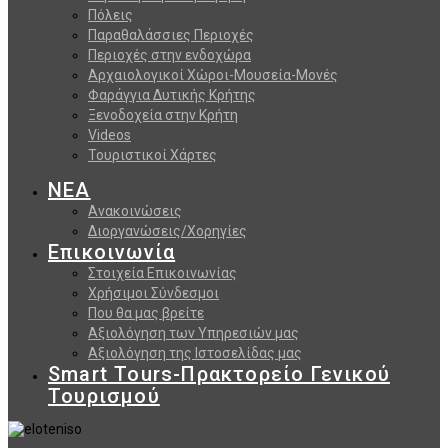
Πόλεις
Παραθαλάσσιες Περιοχές
Περιοχές στην ενδοχώρα
Αρχαιολογικοί Χώροι-Μουσεία-Μονές
Φαράγγια Δυτικής Κρήτης
Ξενοδοχεία στην Κρήτη
Videos
Τουριστικοί Χάρτες
ΝΕΑ
Ανακοινώσεις
Διοργανώσεις/Χορηγίες
Επικοινωνία
Στοιχεία Επικοινωνίας
Χρήσιμοι Σύνδεσμοι
Που θα μας βρείτε
Αξιολόγηση των Υπηρεσιών μας
Αξιολόγηση της Ιστοσελίδας μας
Smart Tours-Πρακτορείο Γενικού
Τουρισμού