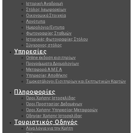
Ιστορική Αναδρομή
Στόλος λεωφορείων
Οικονομικά Στοιχεία
Λογότυπα
Ημερολόγιο/Εντυπα
Φωτογραφίες Σταθμών
Ιστορικές Φωτογραφίες Στόλου
Σύγχρονος στόλος
Υπηρεσίες
Online έκδοση εισιτηρίων
Προγράμματα Δρομολογίων
Μεταφορά Α.Μ.Ε.Α
Υπηρεσίες Αποθήκης
Τιμοκατάλογοι Εισιτηρίων και Εκπτωτικών Καρτών
Πληροφορίες
Όροι Χρήσης Ιστοσελίδας
Όροι Προστασίας Δεδομένων
Όροι Χρήσης Υπηρεσίας Μεταφορών
Οδηγίες Χρήσης Ιστοσελίδας
Τουριστικός Οδηγός
Λίγα λόγια για την Κρήτη