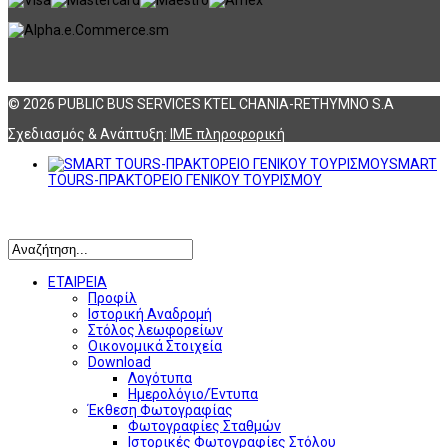
© 2026 PUBLIC BUS SERVICES KTEL CHANIA-RETHYMNO S.A
Σχεδιασμός & Ανάπτυξη:
ΙΜΕ πληροφορική
SMART
TOURS-ΠΡΑΚΤΟΡΕΙΟ ΓΕΝΙΚΟΥ ΤΟΥΡΙΣΜΟΥ
Αναζήτηση
ΕΤΑΙΡΕΙΑ
Προφίλ
Ιστορική Αναδρομή
Στόλος λεωφορείων
Οικονομικά Στοιχεία
Download
Λογότυπα
Ημερολόγιο/Έντυπα
Έκθεση Φωτογραφίας
Φωτογραφίες Σταθμών
Ιστορικές Φωτογραφίες Στόλου