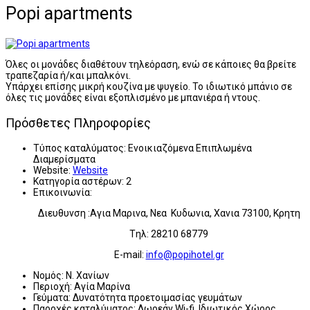
Popi apartments
Όλες οι μονάδες διαθέτουν τηλεόραση, ενώ σε κάποιες θα βρείτε
τραπεζαρία ή/και μπαλκόνι.
Υπάρχει επίσης μικρή κουζίνα με ψυγείο. Το ιδιωτικό μπάνιο σε
όλες τις μονάδες είναι εξοπλισμένο με μπανιέρα ή ντους.
Πρόσθετες Πληροφορίες
Τύπος καταλύματος:
Ενοικιαζόμενα Επιπλωμένα
Διαμερίσματα
Website:
Website
Κατηγορία αστέρων:
2
Επικοινωνία:
Διευθυνση :Αγια Μαρινα, Νεα Κυδωνια, Χανια 73100, Κρητη
Tηλ: 28210 68779
E-mail:
info@popihotel.gr
Νομός:
Ν. Χανίων
Περιοχή:
Αγία Μαρίνα
Γεύματα:
Δυνατότητα προετοιμασίας γευμάτων
Παροχές καταλύματος:
Δωρεάν Wi-fi, Ιδιωτικός Χώρος