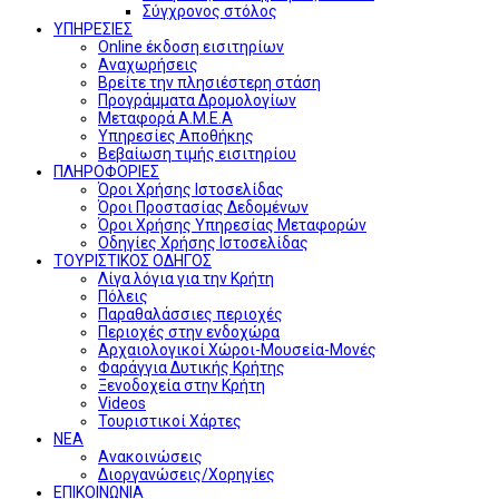
Σύγχρονος στόλος
ΥΠΗΡΕΣΙΕΣ
Online έκδοση εισιτηρίων
Αναχωρήσεις
Βρείτε την πλησιέστερη στάση
Προγράμματα Δρομολογίων
Μεταφορά Α.Μ.Ε.Α
Υπηρεσίες Αποθήκης
Βεβαίωση τιμής εισιτηρίου
ΠΛΗΡΟΦΟΡΙΕΣ
Όροι Χρήσης Ιστοσελίδας
Όροι Προστασίας Δεδομένων
Όροι Χρήσης Υπηρεσίας Μεταφορών
Οδηγίες Χρήσης Ιστοσελίδας
ΤΟΥΡΙΣΤΙΚΟΣ ΟΔΗΓΟΣ
Λίγα λόγια για την Κρήτη
Πόλεις
Παραθαλάσσιες περιοχές
Περιοχές στην ενδοχώρα
Αρχαιολογικοί Χώροι-Μουσεία-Μονές
Φαράγγια Δυτικής Κρήτης
Ξενοδοχεία στην Κρήτη
Videos
Τουριστικοί Χάρτες
ΝΕΑ
Ανακοινώσεις
Διοργανώσεις/Χορηγίες
ΕΠΙΚΟΙΝΩΝΙΑ