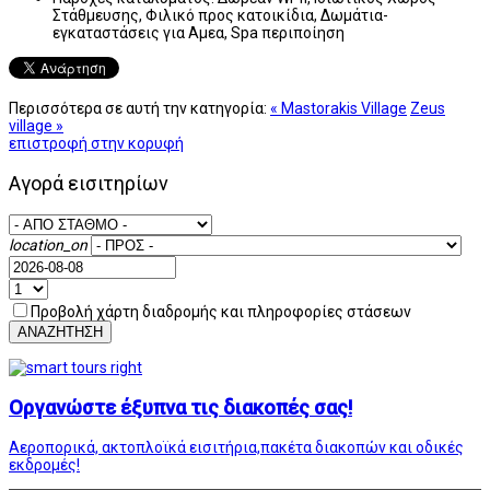
Στάθμευσης, Φιλικό προς κατοικίδια, Δωμάτια-
εγκαταστάσεις για Αμεα, Spa περιποίηση
Περισσότερα σε αυτή την κατηγορία:
« Mastorakis Village
Zeus
village »
επιστροφή στην κορυφή
Αγορά εισιτηρίων
location_on
Προβολή χάρτη διαδρομής και πληροφορίες στάσεων
ΑΝΑΖΗΤΗΣΗ
Οργανώστε έξυπνα τις διακοπές σας!
Αεροπορικά, ακτοπλοϊκά εισιτήρια,πακέτα διακοπών και οδικές
εκδρομές!