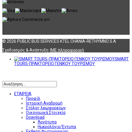
© 2026 PUBLIC BUS SERVICES KTEL CHANIA-RETHYMNO S.A
Σχεδιασμός & Ανάπτυξη:
ΙΜΕ πληροφορική
SMART
TOURS-ΠΡΑΚΤΟΡΕΙΟ ΓΕΝΙΚΟΥ ΤΟΥΡΙΣΜΟΥ
Αναζήτηση
ΕΤΑΙΡΕΙΑ
Προφίλ
Ιστορική Αναδρομή
Στόλος λεωφορείων
Οικονομικά Στοιχεία
Download
Λογότυπα
Ημερολόγιο/Έντυπα
Έκθεση Φωτογραφίας