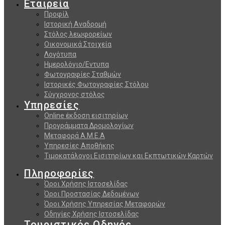
Εταιρεία
Προφίλ
Ιστορική Αναδρομή
Στόλος λεωφορείων
Οικονομικά Στοιχεία
Λογότυπα
Ημερολόγιο/Εντυπα
Φωτογραφίες Σταθμών
Ιστορικές Φωτογραφίες Στόλου
Σύγχρονος στόλος
Υπηρεσίες
Online έκδοση εισιτηρίων
Προγράμματα Δρομολογίων
Μεταφορά Α.Μ.Ε.Α
Υπηρεσίες Αποθήκης
Τιμοκατάλογοι Εισιτηρίων και Εκπτωτικών Καρτών
Πληροφορίες
Όροι Χρήσης Ιστοσελίδας
Όροι Προστασίας Δεδομένων
Όροι Χρήσης Υπηρεσίας Μεταφορών
Οδηγίες Χρήσης Ιστοσελίδας
Τουριστικός Οδηγός