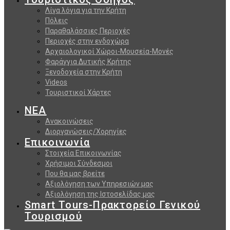
Λίγα λόγια για την Κρήτη
Πόλεις
Παραθαλάσσιες Περιοχές
Περιοχές στην ενδοχώρα
Αρχαιολογικοί Χώροι-Μουσεία-Μονές
Φαράγγια Δυτικής Κρήτης
Ξενοδοχεία στην Κρήτη
Videos
Τουριστικοί Χάρτες
ΝΕΑ
Ανακοινώσεις
Διοργανώσεις/Χορηγίες
Επικοινωνία
Στοιχεία Επικοινωνίας
Χρήσιμοι Σύνδεσμοι
Που θα μας βρείτε
Αξιολόγηση των Υπηρεσιών μας
Αξιολόγηση της Ιστοσελίδας μας
Smart Tours-Πρακτορείο Γενικού
Τουρισμού