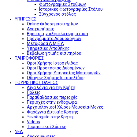
Φωτογραφίες Σταθμών
Ιστορικές Φωτογραφίες Στόλου
Σύγχρονος στόλος
ΥΠΗΡΕΣΙΕΣ
Online έκδοση εισιτηρίων
Αναχωρήσεις
Βρείτε την πλησιέστερη στάση
Προγράμματα Δρομολογίων
Μεταφορά Α.Μ.Ε.Α
Υπηρεσίες Αποθήκης
Βεβαίωση τιμής εισιτηρίου
ΠΛΗΡΟΦΟΡΙΕΣ
Όροι Χρήσης Ιστοσελίδας
Όροι Προστασίας Δεδομένων
Όροι Χρήσης Υπηρεσίας Μεταφορών
Οδηγίες Χρήσης Ιστοσελίδας
ΤΟΥΡΙΣΤΙΚΟΣ ΟΔΗΓΟΣ
Λίγα λόγια για την Κρήτη
Πόλεις
Παραθαλάσσιες περιοχές
Περιοχές στην ενδοχώρα
Αρχαιολογικοί Χώροι-Μουσεία-Μονές
Φαράγγια Δυτικής Κρήτης
Ξενοδοχεία στην Κρήτη
Videos
Τουριστικοί Χάρτες
ΝΕΑ
Ανακοινώσεις