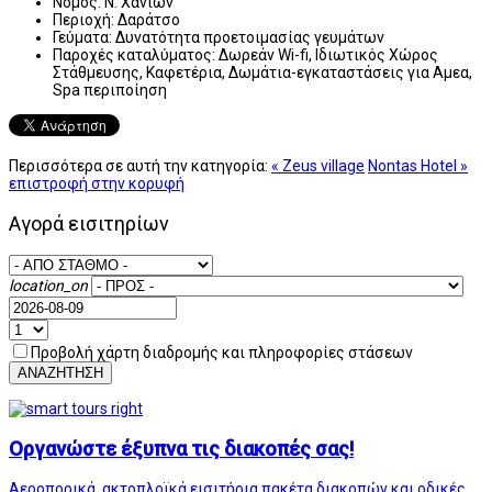
Νομός:
Ν. Χανίων
Περιοχή:
Δαράτσο
Γεύματα:
Δυνατότητα προετοιμασίας γευμάτων
Παροχές καταλύματος:
Δωρεάν Wi-fi, Ιδιωτικός Χώρος
Στάθμευσης, Καφετέρια, Δωμάτια-εγκαταστάσεις για Αμεα,
Spa περιποίηση
Περισσότερα σε αυτή την κατηγορία:
« Zeus village
Nontas Hotel »
επιστροφή στην κορυφή
Αγορά εισιτηρίων
location_on
Προβολή χάρτη διαδρομής και πληροφορίες στάσεων
ΑΝΑΖΗΤΗΣΗ
Οργανώστε έξυπνα τις διακοπές σας!
Αεροπορικά, ακτοπλοϊκά εισιτήρια,πακέτα διακοπών και οδικές