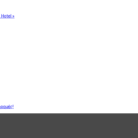
 Hotel »
δρομές!