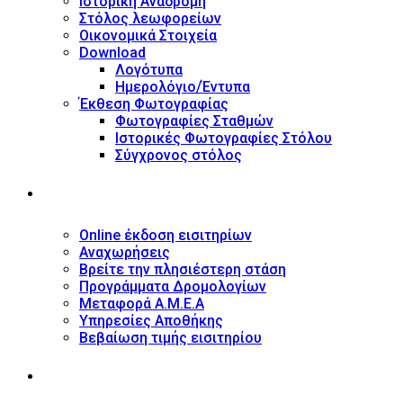
Ιστορική Αναδρομή
Στόλος λεωφορείων
Οικονομικά Στοιχεία
Download
Λογότυπα
Ημερολόγιο/Έντυπα
Έκθεση Φωτογραφίας
Φωτογραφίες Σταθμών
Ιστορικές Φωτογραφίες Στόλου
Σύγχρονος στόλος
ΥΠΗΡΕΣΙΕΣ
Online έκδοση εισιτηρίων
Αναχωρήσεις
Βρείτε την πλησιέστερη στάση
Προγράμματα Δρομολογίων
Μεταφορά Α.Μ.Ε.Α
Υπηρεσίες Αποθήκης
Βεβαίωση τιμής εισιτηρίου
ΠΛΗΡΟΦΟΡΙΕΣ