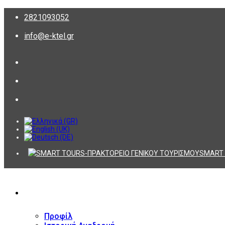
2821093052
info@e-ktel.gr
SMART 
ΕΤΑΙΡΕΙΑ
Προφίλ