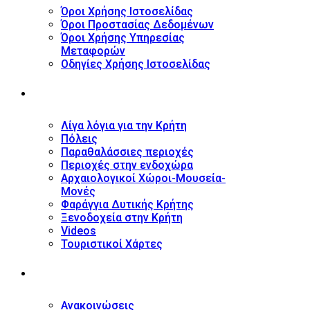
Όροι Χρήσης Ιστοσελίδας
Όροι Προστασίας Δεδομένων
Όροι Χρήσης Υπηρεσίας
Μεταφορών
Οδηγίες Χρήσης Ιστοσελίδας
ΤΟΥΡΙΣΤΙΚΟΣ ΟΔΗΓΟΣ
Λίγα λόγια για την Κρήτη
Πόλεις
Παραθαλάσσιες περιοχές
Περιοχές στην ενδοχώρα
Αρχαιολογικοί Χώροι-Μουσεία-
Μονές
Φαράγγια Δυτικής Κρήτης
Ξενοδοχεία στην Κρήτη
Videos
Τουριστικοί Χάρτες
ΝΕΑ
Ανακοινώσεις