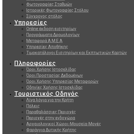
Φωτογραφίες Σταθμών
Ιστορικές Φωτογραφίες Στόλου
Σύγχρονος στόλος
Υπηρεσίες
Online έκδοση εισιτηρίων
Προγράμματα Δρομολογίων
Μεταφορά Α.Μ.Ε.Α
Υπηρεσίες Αποθήκης
Τιμοκατάλογοι Εισιτηρίων και Εκπτωτικών Καρτών
Πληροφορίες
Όροι Χρήσης Ιστοσελίδας
Όροι Προστασίας Δεδομένων
Όροι Χρήσης Υπηρεσίας Μεταφορών
Οδηγίες Χρήσης Ιστοσελίδας
Τουριστικός Οδηγός
Λίγα λόγια για την Κρήτη
Πόλεις
Παραθαλάσσιες Περιοχές
Περιοχές στην ενδοχώρα
Αρχαιολογικοί Χώροι-Μουσεία-Μονές
Φαράγγια Δυτικής Κρήτης