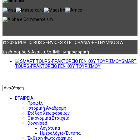
© 2026 PUBLIC BUS SERVICES KTEL CHANIA-RETHYMNO S.A
Σχεδιασμός & Ανάπτυξη:
ΙΜΕ πληροφορική
SMART
TOURS-ΠΡΑΚΤΟΡΕΙΟ ΓΕΝΙΚΟΥ ΤΟΥΡΙΣΜΟΥ
Αναζήτηση
ΕΤΑΙΡΕΙΑ
Προφίλ
Ιστορική Αναδρομή
Στόλος λεωφορείων
Οικονομικά Στοιχεία
Download
Λογότυπα
Ημερολόγιο/Έντυπα
Έκθεση Φωτογραφίας