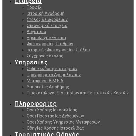
Εταιρεία
Προφίλ
Ιστορική Αναδρομή
Στόλος λεωφορείων
Οικονομικά Στοιχεία
Λογότυπα
Ημερολόγιο/Εντυπα
Φωτογραφίες Σταθμών
Ιστορικές Φωτογραφίες Στόλου
Σύγχρονος στόλος
Υπηρεσίες
Online έκδοση εισιτηρίων
Προγράμματα Δρομολογίων
Μεταφορά Α.Μ.Ε.Α
Υπηρεσίες Αποθήκης
Τιμοκατάλογοι Εισιτηρίων και Εκπτωτικών Καρτών
Πληροφορίες
Όροι Χρήσης Ιστοσελίδας
Όροι Προστασίας Δεδομένων
Όροι Χρήσης Υπηρεσίας Μεταφορών
Οδηγίες Χρήσης Ιστοσελίδας
Τουριστικός Οδηγός