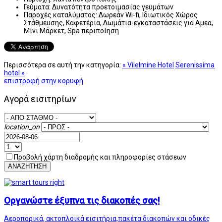
Γεύματα:
Δυνατότητα προετοιμασίας γευμάτων
Παροχές καταλύματος:
Δωρεάν Wi-fi, Ιδιωτικός Χώρος
Στάθμευσης, Καφετέρια, Δωμάτια-εγκαταστάσεις για Αμεα,
Μίνι Μάρκετ, Spa περιποίηση
Περισσότερα σε αυτή την κατηγορία:
« Vilelmine Hotel
Serenissima
hotel »
επιστροφή στην κορυφή
Αγορά εισιτηρίων
location_on
Προβολή χάρτη διαδρομής και πληροφορίες στάσεων
ΑΝΑΖΗΤΗΣΗ
Οργανώστε έξυπνα τις διακοπές σας!
Αεροπορικά, ακτοπλοϊκά εισιτήρια,πακέτα διακοπών και οδικές