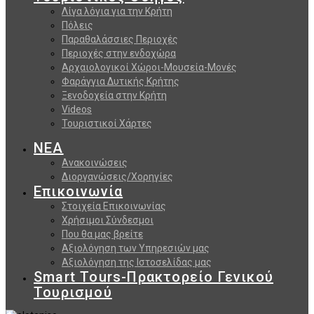
Λίγα λόγια για την Κρήτη
Πόλεις
Παραθαλάσσιες Περιοχές
Περιοχές στην ενδοχώρα
Αρχαιολογικοί Χώροι-Μουσεία-Μονές
Φαράγγια Δυτικής Κρήτης
Ξενοδοχεία στην Κρήτη
Videos
Τουριστικοί Χάρτες
ΝΕΑ
Ανακοινώσεις
Διοργανώσεις/Χορηγίες
Επικοινωνία
Στοιχεία Επικοινωνίας
Χρήσιμοι Σύνδεσμοι
Που θα μας βρείτε
Αξιολόγηση των Υπηρεσιών μας
Αξιολόγηση της Ιστοσελίδας μας
Smart Tours-Πρακτορείο Γενικού
Τουρισμού