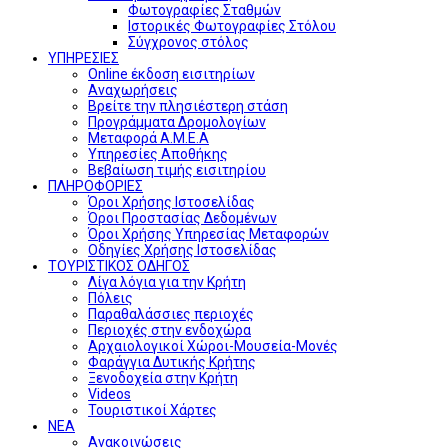
Φωτογραφίες Σταθμών
Ιστορικές Φωτογραφίες Στόλου
Σύγχρονος στόλος
ΥΠΗΡΕΣΙΕΣ
Online έκδοση εισιτηρίων
Αναχωρήσεις
Βρείτε την πλησιέστερη στάση
Προγράμματα Δρομολογίων
Μεταφορά Α.Μ.Ε.Α
Υπηρεσίες Αποθήκης
Βεβαίωση τιμής εισιτηρίου
ΠΛΗΡΟΦΟΡΙΕΣ
Όροι Χρήσης Ιστοσελίδας
Όροι Προστασίας Δεδομένων
Όροι Χρήσης Υπηρεσίας Μεταφορών
Οδηγίες Χρήσης Ιστοσελίδας
ΤΟΥΡΙΣΤΙΚΟΣ ΟΔΗΓΟΣ
Λίγα λόγια για την Κρήτη
Πόλεις
Παραθαλάσσιες περιοχές
Περιοχές στην ενδοχώρα
Αρχαιολογικοί Χώροι-Μουσεία-Μονές
Φαράγγια Δυτικής Κρήτης
Ξενοδοχεία στην Κρήτη
Videos
Τουριστικοί Χάρτες
ΝΕΑ
Ανακοινώσεις