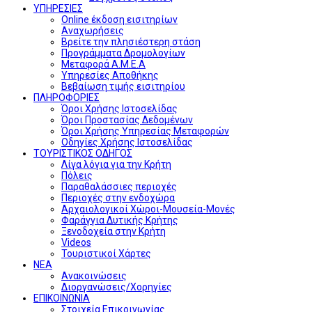
ΥΠΗΡΕΣΙΕΣ
Online έκδοση εισιτηρίων
Αναχωρήσεις
Βρείτε την πλησιέστερη στάση
Προγράμματα Δρομολογίων
Μεταφορά Α.Μ.Ε.Α
Υπηρεσίες Αποθήκης
Βεβαίωση τιμής εισιτηρίου
ΠΛΗΡΟΦΟΡΙΕΣ
Όροι Χρήσης Ιστοσελίδας
Όροι Προστασίας Δεδομένων
Όροι Χρήσης Υπηρεσίας Μεταφορών
Οδηγίες Χρήσης Ιστοσελίδας
ΤΟΥΡΙΣΤΙΚΟΣ ΟΔΗΓΟΣ
Λίγα λόγια για την Κρήτη
Πόλεις
Παραθαλάσσιες περιοχές
Περιοχές στην ενδοχώρα
Αρχαιολογικοί Χώροι-Μουσεία-Μονές
Φαράγγια Δυτικής Κρήτης
Ξενοδοχεία στην Κρήτη
Videos
Τουριστικοί Χάρτες
ΝΕΑ
Ανακοινώσεις
Διοργανώσεις/Χορηγίες
ΕΠΙΚΟΙΝΩΝΙΑ
Στοιχεία Επικοινωνίας