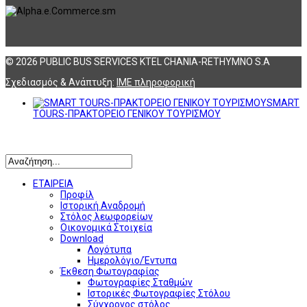
© 2026 PUBLIC BUS SERVICES KTEL CHANIA-RETHYMNO S.A
Σχεδιασμός & Ανάπτυξη:
ΙΜΕ πληροφορική
SMART
TOURS-ΠΡΑΚΤΟΡΕΙΟ ΓΕΝΙΚΟΥ ΤΟΥΡΙΣΜΟΥ
Αναζήτηση
ΕΤΑΙΡΕΙΑ
Προφίλ
Ιστορική Αναδρομή
Στόλος λεωφορείων
Οικονομικά Στοιχεία
Download
Λογότυπα
Ημερολόγιο/Έντυπα
Έκθεση Φωτογραφίας
Φωτογραφίες Σταθμών
Ιστορικές Φωτογραφίες Στόλου
Σύγχρονος στόλος