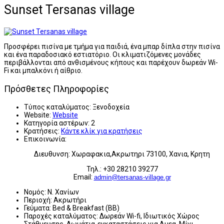
Sunset Tersanas village
Προσφέρει πισίνα με τμήμα για παιδιά, ένα μπαρ δίπλα στην πισίνα
και ένα παραδοσιακό εστιατόριο. Οι κλιματιζόμενες μονάδες
περιβάλλονται από ανθισμένους κήπους και παρέχουν δωρεάν Wi-
Fi και μπαλκόνι ή αίθριο.
Πρόσθετες Πληροφορίες
Τύπος καταλύματος:
Ξενοδοχεία
Website:
Website
Κατηγορία αστέρων:
2
Κρατήσεις:
Κάντε κλίκ για κρατήσεις
Επικοινωνία:
Διευθυνση: Χωραφακια,Ακρωτηρι 73100, Χανια, Κρητη
Τηλ.: +30 28210 39277
Email:
admin@tersanas-village.gr
Νομός:
Ν. Χανίων
Περιοχή:
Ακρωτήρι
Γεύματα:
Bed & Breakfast (BB)
Παροχές καταλύματος:
Δωρεάν Wi-fi, Ιδιωτικός Χώρος
Στάθμευσης, Δωμάτια-εγκαταστάσεις για Αμεα, Μίνι