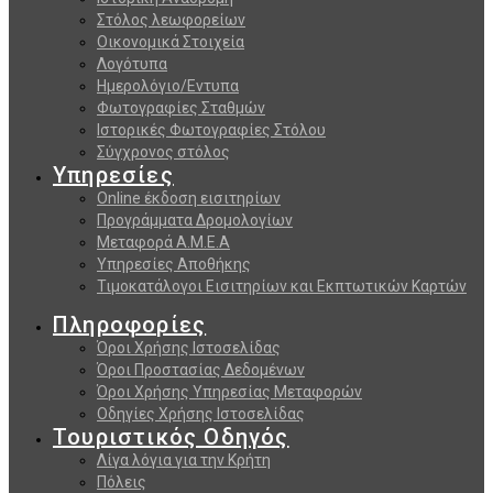
Στόλος λεωφορείων
Οικονομικά Στοιχεία
Λογότυπα
Ημερολόγιο/Εντυπα
Φωτογραφίες Σταθμών
Ιστορικές Φωτογραφίες Στόλου
Σύγχρονος στόλος
Υπηρεσίες
Online έκδοση εισιτηρίων
Προγράμματα Δρομολογίων
Μεταφορά Α.Μ.Ε.Α
Υπηρεσίες Αποθήκης
Τιμοκατάλογοι Εισιτηρίων και Εκπτωτικών Καρτών
Πληροφορίες
Όροι Χρήσης Ιστοσελίδας
Όροι Προστασίας Δεδομένων
Όροι Χρήσης Υπηρεσίας Μεταφορών
Οδηγίες Χρήσης Ιστοσελίδας
Τουριστικός Οδηγός
Λίγα λόγια για την Κρήτη
Πόλεις