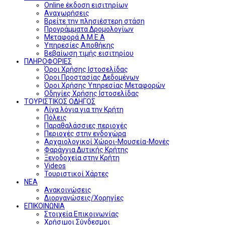
Online έκδοση εισιτηρίων
Αναχωρήσεις
Βρείτε την πλησιέστερη στάση
Προγράμματα Δρομολογίων
Μεταφορά Α.Μ.Ε.Α
Υπηρεσίες Αποθήκης
Βεβαίωση τιμής εισιτηρίου
ΠΛΗΡΟΦΟΡΙΕΣ
Όροι Χρήσης Ιστοσελίδας
Όροι Προστασίας Δεδομένων
Όροι Χρήσης Υπηρεσίας Μεταφορών
Οδηγίες Χρήσης Ιστοσελίδας
ΤΟΥΡΙΣΤΙΚΟΣ ΟΔΗΓΟΣ
Λίγα λόγια για την Κρήτη
Πόλεις
Παραθαλάσσιες περιοχές
Περιοχές στην ενδοχώρα
Αρχαιολογικοί Χώροι-Μουσεία-Μονές
Φαράγγια Δυτικής Κρήτης
Ξενοδοχεία στην Κρήτη
Videos
Τουριστικοί Χάρτες
ΝΕΑ
Ανακοινώσεις
Διοργανώσεις/Χορηγίες
ΕΠΙΚΟΙΝΩΝΙΑ
Στοιχεία Επικοινωνίας
Χρήσιμοι Σύνδεσμοι