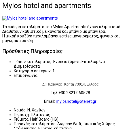
Mylos hotel and apartments
Τα ευάερα καταλύματα του Mylos Apartments έχουν κλιματισμό.
Διαθέτουν καθιστικό με καναπέ και μπάνιο με μπανιέρα.
Η μικρή κουζίνα περιλαμβάνει εστίες μαγειρέματος, ψυγείο και
μαγειρικά σκεύη.
Πρόσθετες Πληροφορίες
Τύπος καταλύματος:
Ενοικιαζόμενα Επιπλωμένα
Διαμερίσματα
Κατηγορία αστέρων:
1
Επικοινωνία:
Δ: Πλατανιάς
, Κρήτη
73014
,
Ελλάδα
Τηλ:+30 2821 060528
Εmail:
myloshotel@otenet.gr
Νομός:
Ν. Χανίων
Περιοχή:
Πλατανιάς
Γεύματα:
Half Board (HB)
Παροχές καταλύματος:
Δωρεάν Wi-fi, Ιδιωτικός Χώρος
Στάθμευσης, Εξωτερική πισίνα