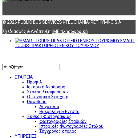
© 2026 PUBLIC BUS SERVICES KTEL CHANIA-RETHYMNO S.A
Σχεδιασμός & Ανάπτυξη:
ΙΜΕ πληροφορική
SMART
TOURS-ΠΡΑΚΤΟΡΕΙΟ ΓΕΝΙΚΟΥ ΤΟΥΡΙΣΜΟΥ
Αναζήτηση
ΕΤΑΙΡΕΙΑ
Προφίλ
Ιστορική Αναδρομή
Στόλος λεωφορείων
Οικονομικά Στοιχεία
Download
Λογότυπα
Ημερολόγιο/Έντυπα
Έκθεση Φωτογραφίας
Φωτογραφίες Σταθμών
Ιστορικές Φωτογραφίες Στόλου
Σύγχρονος στόλος
ΥΠΗΡΕΣΙΕΣ