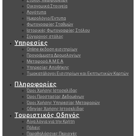
Οικονομικά Στοιχεία
Λογότυπα
Ημερολόγιο/Εντυπα
Φωτογραφίες Σταθμών
Ιστορικές Φωτογραφίες Στόλου
Σύγχρονος στόλος
Υπηρεσίες
Online έκδοση εισιτηρίων
Προγράμματα Δρομολογίων
Μεταφορά Α.Μ.Ε.Α
Υπηρεσίες Αποθήκης
Τιμοκατάλογοι Εισιτηρίων και Εκπτωτικών Καρτών
Πληροφορίες
Όροι Χρήσης Ιστοσελίδας
Όροι Προστασίας Δεδομένων
Όροι Χρήσης Υπηρεσίας Μεταφορών
Οδηγίες Χρήσης Ιστοσελίδας
Τουριστικός Οδηγός
Λίγα λόγια για την Κρήτη
Πόλεις
Παραθαλάσσιες Περιοχές