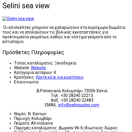
Selini sea view
Οι επισκέπτες μπορούν να χαλαρώσουν στα ευρύχωρα δωμάτια
τους και να απολαύσουν τις βολικές εγκαταστάσεις για
προετοιμασία γευμάτων, καθώς και νόστιμα γεύματα από το
εστιατόριο.
Πρόσθετες Πληροφορίες
Τύπος καταλύματος:
Ξενοδοχεία
Website:
Website
Κατηγορία αστέρων:
4
Κρατήσεις:
Κάντε κλίκ για κρατήσεις
Επικοινωνία:
Δ:Ραπανιανά, Κολυμπάρι 73006 Χανιά
Tηλ : +30 28240 22213
Φαξ : +30 28240 22483
EMAIL:
info@selinisuites.com
Νομός:
Ν. Χανίων
Περιοχή:
Κολυμβάρι
Γεύματα:
All-inclusive
Παροχές καταλύματος:
Δωρεάν Wi-fi, Ιδιωτικός Χώρος