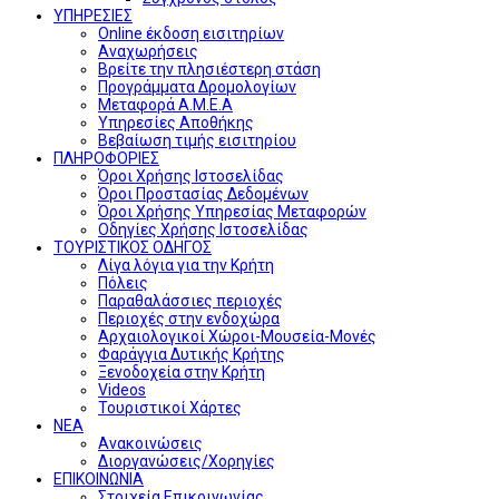
ΥΠΗΡΕΣΙΕΣ
Online έκδοση εισιτηρίων
Αναχωρήσεις
Βρείτε την πλησιέστερη στάση
Προγράμματα Δρομολογίων
Μεταφορά Α.Μ.Ε.Α
Υπηρεσίες Αποθήκης
Βεβαίωση τιμής εισιτηρίου
ΠΛΗΡΟΦΟΡΙΕΣ
Όροι Χρήσης Ιστοσελίδας
Όροι Προστασίας Δεδομένων
Όροι Χρήσης Υπηρεσίας Μεταφορών
Οδηγίες Χρήσης Ιστοσελίδας
ΤΟΥΡΙΣΤΙΚΟΣ ΟΔΗΓΟΣ
Λίγα λόγια για την Κρήτη
Πόλεις
Παραθαλάσσιες περιοχές
Περιοχές στην ενδοχώρα
Αρχαιολογικοί Χώροι-Μουσεία-Μονές
Φαράγγια Δυτικής Κρήτης
Ξενοδοχεία στην Κρήτη
Videos
Τουριστικοί Χάρτες
ΝΕΑ
Ανακοινώσεις
Διοργανώσεις/Χορηγίες
ΕΠΙΚΟΙΝΩΝΙΑ
Στοιχεία Επικοινωνίας