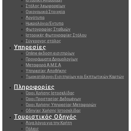
Στόλος λεωφορείων
Οικονομικά Στοιχεία
Λογότυπα
Ημερολόγιο/Εντυπα
Φωτογραφίες Σταθμών
Ιστορικές Φωτογραφίες Στόλου
Σύγχρονος στόλος
Υπηρεσίες
Online έκδοση εισιτηρίων
Προγράμματα Δρομολογίων
Μεταφορά Α.Μ.Ε.Α
Υπηρεσίες Αποθήκης
Τιμοκατάλογοι Εισιτηρίων και Εκπτωτικών Καρτών
Πληροφορίες
Όροι Χρήσης Ιστοσελίδας
Όροι Προστασίας Δεδομένων
Όροι Χρήσης Υπηρεσίας Μεταφορών
Οδηγίες Χρήσης Ιστοσελίδας
Τουριστικός Οδηγός
Λίγα λόγια για την Κρήτη
Πόλεις