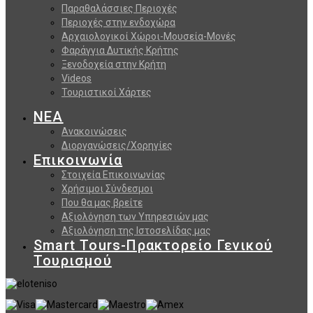
Παραθαλάσσιες Περιοχές
Περιοχές στην ενδοχώρα
Αρχαιολογικοί Χώροι-Μουσεία-Μονές
Φαράγγια Δυτικής Κρήτης
Ξενοδοχεία στην Κρήτη
Videos
Τουριστικοί Χάρτες
ΝΕΑ
Ανακοινώσεις
Διοργανώσεις/Χορηγίες
Επικοινωνία
Στοιχεία Επικοινωνίας
Χρήσιμοι Σύνδεσμοι
Που θα μας βρείτε
Αξιολόγηση των Υπηρεσιών μας
Αξιολόγηση της Ιστοσελίδας μας
Smart Tours-Πρακτορείο Γενικού
Τουρισμού