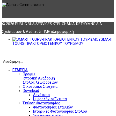
© 2026 PUBLIC BUS SERVICES KTEL CHANIA-RETHYMNO S.A
Σχεδιασμός & Ανάπτυξη:
ΙΜΕ πληροφορική
SMART
TOURS-ΠΡΑΚΤΟΡΕΙΟ ΓΕΝΙΚΟΥ ΤΟΥΡΙΣΜΟΥ
Αναζήτηση
ΕΤΑΙΡΕΙΑ
Προφίλ
Ιστορική Αναδρομή
Στόλος λεωφορείων
Οικονομικά Στοιχεία
Download
Λογότυπα
Ημερολόγιο/Έντυπα
Έκθεση Φωτογραφίας
Φωτογραφίες Σταθμών
Ιστορικές Φωτογραφίες Στόλου
Σύγχρονος στόλος