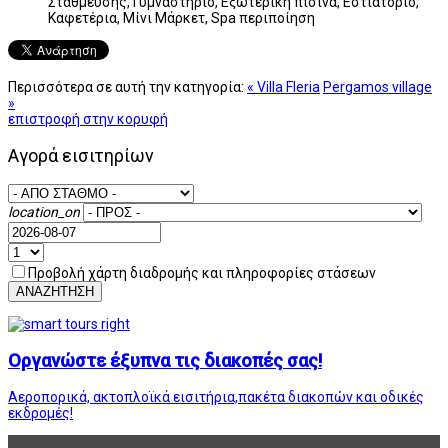
Στάθμευσης, Γυμναστήριο, Εξωτερική πισίνα, Εστιατόριο,
Καφετέρια, Μίνι Μάρκετ, Spa περιποίηση
Περισσότερα σε αυτή την κατηγορία:
« Villa Fleria
Pergamos village
»
επιστροφή στην κορυφή
Αγορά εισιτηρίων
location_on
Προβολή χάρτη διαδρομής και πληροφορίες στάσεων
ΑΝΑΖΗΤΗΣΗ
Οργανώστε έξυπνα τις διακοπές σας!
Αεροπορικά, ακτοπλοϊκά εισιτήρια,πακέτα διακοπών και οδικές
εκδρομές!