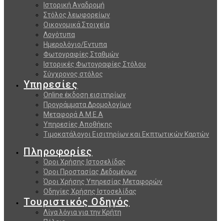
Ιστορική Αναδρομή
Στόλος λεωφορείων
Οικονομικά Στοιχεία
Λογότυπα
Ημερολόγιο/Εντυπα
Φωτογραφίες Σταθμών
Ιστορικές Φωτογραφίες Στόλου
Σύγχρονος στόλος
Υπηρεσίες
Online έκδοση εισιτηρίων
Προγράμματα Δρομολογίων
Μεταφορά Α.Μ.Ε.Α
Υπηρεσίες Αποθήκης
Τιμοκατάλογοι Εισιτηρίων και Εκπτωτικών Καρτών
Πληροφορίες
Όροι Χρήσης Ιστοσελίδας
Όροι Προστασίας Δεδομένων
Όροι Χρήσης Υπηρεσίας Μεταφορών
Οδηγίες Χρήσης Ιστοσελίδας
Τουριστικός Οδηγός
Λίγα λόγια για την Κρήτη