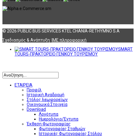
© 2026 PUBLIC BUS SERVICES KTEL CHANIA-RETHYMNO S.A
Σχεδιασμός & Ανάπτυξη:
ΙΜΕ πληροφορική
SMART
TOURS-ΠΡΑΚΤΟΡΕΙΟ ΓΕΝΙΚΟΥ ΤΟΥΡΙΣΜΟΥ
Αναζήτηση
ΕΤΑΙΡΕΙΑ
Προφίλ
Ιστορική Αναδρομή
Στόλος λεωφορείων
Οικονομικά Στοιχεία
Download
Λογότυπα
Ημερολόγιο/Έντυπα
Έκθεση Φωτογραφίας
Φωτογραφίες Σταθμών
Ιστορικές Φωτογραφίες Στόλου