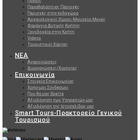
Πόλεις
Παραθαλάσσιες Περιοχές
Περιοχές στην ενδοχώρα
Αρχαιολογικοί Χώροι-Μουσεία-Μονές
Φαράγγια Δυτικής Κρήτης
Ξενοδοχεία στην Κρήτη
Videos
Τουριστικοί Χάρτες
ΝΕΑ
Ανακοινώσεις
Διοργανώσεις/Χορηγίες
Επικοινωνία
Στοιχεία Επικοινωνίας
Χρήσιμοι Σύνδεσμοι
Που θα μας βρείτε
Αξιολόγηση των Υπηρεσιών μας
Αξιολόγηση της Ιστοσελίδας μας
Smart Tours-Πρακτορείο Γενικού
Τουρισμού