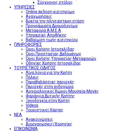
Σύγχρονος στόλος
ΥΠΗΡΕΣΙΕΣ
Online έκδοση εισιτηρίων
Αναχωρήσεις
Βρείτε την πλησιέστερη στάση
Προγράμματα Δρομολογίων
Μεταφορά Α.Μ.Ε.Α
Υπηρεσίες Αποθήκης
Βεβαίωση τιμής εισιτηρίου
ΠΛΗΡΟΦΟΡΙΕΣ
Όροι Χρήσης Ιστοσελίδας
Όροι Προστασίας Δεδομένων
Όροι Χρήσης Υπηρεσίας Μεταφορών
Οδηγίες Χρήσης Ιστοσελίδας
ΤΟΥΡΙΣΤΙΚΟΣ ΟΔΗΓΟΣ
Λίγα λόγια για την Κρήτη
Πόλεις
Παραθαλάσσιες περιοχές
Περιοχές στην ενδοχώρα
Αρχαιολογικοί Χώροι-Μουσεία-Μονές
Φαράγγια Δυτικής Κρήτης
Ξενοδοχεία στην Κρήτη
Videos
Τουριστικοί Χάρτες
ΝΕΑ
Ανακοινώσεις
Διοργανώσεις/Χορηγίες
ΕΠΙΚΟΙΝΩΝΙΑ