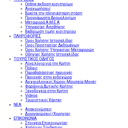
Online έκδοση εισιτηρίων
Αναχωρήσεις
Βρείτε την πλησιέστερη στάση
Προγράμματα Δρομολογίων
Μεταφορά Α.Μ.Ε.Α
Υπηρεσίες Αποθήκης
Βεβαίωση τιμής εισιτηρίου
ΠΛΗΡΟΦΟΡΙΕΣ
Όροι Χρήσης Ιστοσελίδας
Όροι Προστασίας Δεδομένων
Όροι Χρήσης Υπηρεσίας Μεταφορών
Οδηγίες Χρήσης Ιστοσελίδας
ΤΟΥΡΙΣΤΙΚΟΣ ΟΔΗΓΟΣ
Λίγα λόγια για την Κρήτη
Πόλεις
Παραθαλάσσιες περιοχές
Περιοχές στην ενδοχώρα
Αρχαιολογικοί Χώροι-Μουσεία-Μονές
Φαράγγια Δυτικής Κρήτης
Ξενοδοχεία στην Κρήτη
Videos
Τουριστικοί Χάρτες
ΝΕΑ
Ανακοινώσεις
Διοργανώσεις/Χορηγίες
ΕΠΙΚΟΙΝΩΝΙΑ
Στοιχεία Επικοινωνίας
Χρήσιμοι Σύνδεσμοι