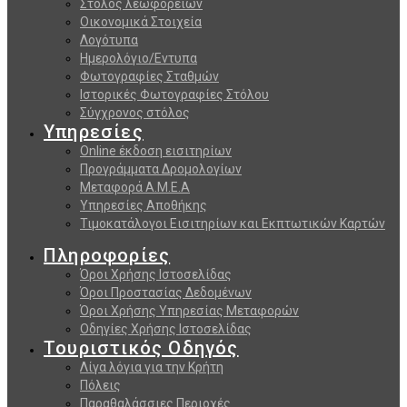
Στόλος λεωφορείων
Οικονομικά Στοιχεία
Λογότυπα
Ημερολόγιο/Εντυπα
Φωτογραφίες Σταθμών
Ιστορικές Φωτογραφίες Στόλου
Σύγχρονος στόλος
Υπηρεσίες
Online έκδοση εισιτηρίων
Προγράμματα Δρομολογίων
Μεταφορά Α.Μ.Ε.Α
Υπηρεσίες Αποθήκης
Τιμοκατάλογοι Εισιτηρίων και Εκπτωτικών Καρτών
Πληροφορίες
Όροι Χρήσης Ιστοσελίδας
Όροι Προστασίας Δεδομένων
Όροι Χρήσης Υπηρεσίας Μεταφορών
Οδηγίες Χρήσης Ιστοσελίδας
Τουριστικός Οδηγός
Λίγα λόγια για την Κρήτη
Πόλεις
Παραθαλάσσιες Περιοχές