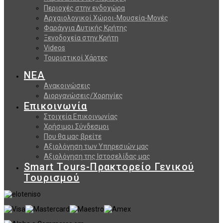
Περιοχές στην ενδοχώρα
Αρχαιολογικοί Χώροι-Μουσεία-Μονές
Φαράγγια Δυτικής Κρήτης
Ξενοδοχεία στην Κρήτη
Videos
Τουριστικοί Χάρτες
ΝΕΑ
Ανακοινώσεις
Διοργανώσεις/Χορηγίες
Επικοινωνία
Στοιχεία Επικοινωνίας
Χρήσιμοι Σύνδεσμοι
Που θα μας βρείτε
Αξιολόγηση των Υπηρεσιών μας
Αξιολόγηση της Ιστοσελίδας μας
Smart Tours-Πρακτορείο Γενικού
Τουρισμού