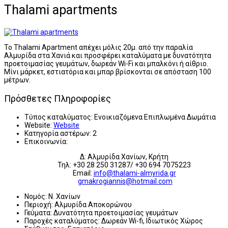
Thalami apartments
To Thalami Apartment απέχει μόλις 20μ. από την παραλία
Αλμυρίδα στα Χανιά και προσφέρει καταλύματα με δυνατότητα
προετοιμασίας γευμάτων, δωρεάν Wi-Fi και μπαλκόνι ή αίθριο.
Μίνι μάρκετ, εστιατόρια και μπαρ βρίσκονται σε απόσταση 100
μέτρων.
Πρόσθετες Πληροφορίες
Τύπος καταλύματος:
Ενοικιαζόμενα Επιπλωμένα Δωμάτια
Website:
Website
Κατηγορία αστέρων:
2
Επικοινωνία:
Δ: Αλμυρίδα Χανίων, Κρήτη
Τηλ: +30 28 250 31287/ +30 694 7075223
Email:
info@thalami-almyrida.gr
gmakrogiannis@hotmail.com
Νομός:
Ν. Χανίων
Περιοχή:
Αλμυρίδα Αποκορώνου
Γεύματα:
Δυνατότητα προετοιμασίας γευμάτων
Παροχές καταλύματος:
Δωρεάν Wi-fi, Ιδιωτικός Χώρος