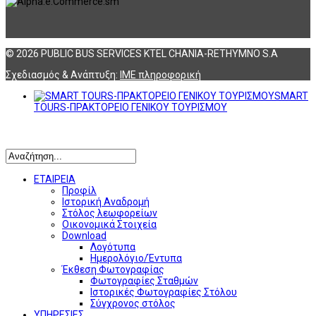
© 2026 PUBLIC BUS SERVICES KTEL CHANIA-RETHYMNO S.A
Σχεδιασμός & Ανάπτυξη:
ΙΜΕ πληροφορική
SMART
TOURS-ΠΡΑΚΤΟΡΕΙΟ ΓΕΝΙΚΟΥ ΤΟΥΡΙΣΜΟΥ
Αναζήτηση
ΕΤΑΙΡΕΙΑ
Προφίλ
Ιστορική Αναδρομή
Στόλος λεωφορείων
Οικονομικά Στοιχεία
Download
Λογότυπα
Ημερολόγιο/Έντυπα
Έκθεση Φωτογραφίας
Φωτογραφίες Σταθμών
Ιστορικές Φωτογραφίες Στόλου
Σύγχρονος στόλος
ΥΠΗΡΕΣΙΕΣ