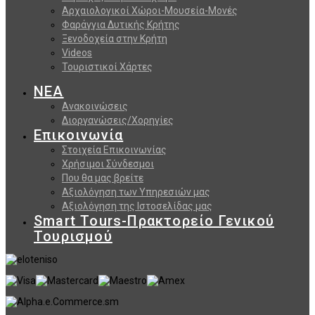
Αρχαιολογικοί Χώροι-Μουσεία-Μονές
Φαράγγια Δυτικής Κρήτης
Ξενοδοχεία στην Κρήτη
Videos
Τουριστικοί Χάρτες
ΝΕΑ
Ανακοινώσεις
Διοργανώσεις/Χορηγίες
Επικοινωνία
Στοιχεία Επικοινωνίας
Χρήσιμοι Σύνδεσμοι
Που θα μας βρείτε
Αξιολόγηση των Υπηρεσιών μας
Αξιολόγηση της Ιστοσελίδας μας
Smart Tours-Πρακτορείο Γενικού
Τουρισμού