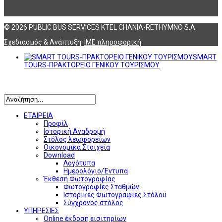
© 2026 PUBLIC BUS SERVICES KTEL CHANIA-RETHYMNO S.A
Σχεδιασμός & Ανάπτυξη:
ΙΜΕ πληροφορική
SMART
TOURS-ΠΡΑΚΤΟΡΕΙΟ ΓΕΝΙΚΟΥ ΤΟΥΡΙΣΜΟΥ
Αναζήτηση
ΕΤΑΙΡΕΙΑ
Προφίλ
Ιστορική Αναδρομή
Στόλος λεωφορείων
Οικονομικά Στοιχεία
Download
Λογότυπα
Ημερολόγιο/Έντυπα
Έκθεση Φωτογραφίας
Φωτογραφίες Σταθμών
Ιστορικές Φωτογραφίες Στόλου
Σύγχρονος στόλος
ΥΠΗΡΕΣΙΕΣ
Online έκδοση εισιτηρίων