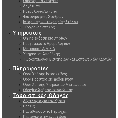
Οικονομικά Στοιχεία
Λογότυπα
Ημερολόγιο/Εντυπα
Φωτογραφίες Σταθμών
Ιστορικές Φωτογραφίες Στόλου
Σύγχρονος στόλος
Υπηρεσίες
Online έκδοση εισιτηρίων
Προγράμματα Δρομολογίων
Μεταφορά Α.Μ.Ε.Α
Υπηρεσίες Αποθήκης
Τιμοκατάλογοι Εισιτηρίων και Εκπτωτικών Καρτών
Πληροφορίες
Όροι Χρήσης Ιστοσελίδας
Όροι Προστασίας Δεδομένων
Όροι Χρήσης Υπηρεσίας Μεταφορών
Οδηγίες Χρήσης Ιστοσελίδας
Τουριστικός Οδηγός
Λίγα λόγια για την Κρήτη
Πόλεις
Παραθαλάσσιες Περιοχές
Περιοχές στην ενδοχώρα