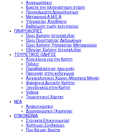
Αναχωρήσεις
Βρείτε την πλησιέστερη στάση
Προγράμματα Δρομολογίων
Μεταφορά Α.Μ.Ε.Α
Υπηρεσίες Αποθήκης
Βεβαίωση τιμής εισιτηρίου
ΠΛΗΡΟΦΟΡΙΕΣ
Όροι Χρήσης Ιστοσελίδας
Όροι Προστασίας Δεδομένων
Όροι Χρήσης Υπηρεσίας Μεταφορών
Οδηγίες Χρήσης Ιστοσελίδας
ΤΟΥΡΙΣΤΙΚΟΣ ΟΔΗΓΟΣ
Λίγα λόγια για την Κρήτη
Πόλεις
Παραθαλάσσιες περιοχές
Περιοχές στην ενδοχώρα
Αρχαιολογικοί Χώροι-Μουσεία-Μονές
Φαράγγια Δυτικής Κρήτης
Ξενοδοχεία στην Κρήτη
Videos
Τουριστικοί Χάρτες
ΝΕΑ
Ανακοινώσεις
Διοργανώσεις/Χορηγίες
ΕΠΙΚΟΙΝΩΝΙΑ
Στοιχεία Επικοινωνίας
Χρήσιμοι Σύνδεσμοι
Που θα μας βρείτε