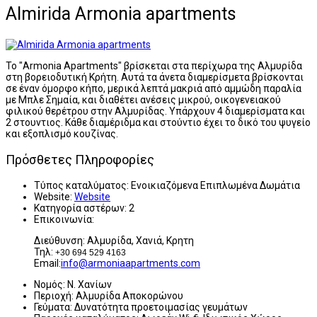
Almirida Armonia apartments
Το "Armonia Apartments" βρίσκεται στα περίχωρα της Αλμυρίδα
στη βορειοδυτική Κρήτη. Αυτά τα άνετα διαμερίσμετα βρίσκονται
σε έναν όμορφο κήπο, μερικά λεπτά μακριά από αμμώδη παραλία
με Μπλε Σημαία, και διαθέτει ανέσεις μικρού, οικογενειακού
φιλικού θερέτρου στην Αλμυρίδας. Υπάρχουν 4 διαμερίσματα και
2 στουντιος. Κάθε διαμέριδμα και στούντιο έχει το δικό του ψυγείο
και εξοπλισμό κουζίνας.
Πρόσθετες Πληροφορίες
Τύπος καταλύματος:
Ενοικιαζόμενα Επιπλωμένα Δωμάτια
Website:
Website
Κατηγορία αστέρων:
2
Επικοινωνία:
Διεύθυνση: Αλμυρίδα, Χανιά, Κρητη
Τηλ:
+30 694 529 4163
Email:
info@armoniaapartments.com
Νομός:
Ν. Χανίων
Περιοχή:
Αλμυρίδα Αποκορώνου
Γεύματα:
Δυνατότητα προετοιμασίας γευμάτων