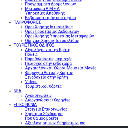
Προγράμματα Δρομολογίων
Μεταφορά Α.Μ.Ε.Α
Υπηρεσίες Αποθήκης
Βεβαίωση τιμής εισιτηρίου
ΠΛΗΡΟΦΟΡΙΕΣ
Όροι Χρήσης Ιστοσελίδας
Όροι Προστασίας Δεδομένων
Όροι Χρήσης Υπηρεσίας Μεταφορών
Οδηγίες Χρήσης Ιστοσελίδας
ΤΟΥΡΙΣΤΙΚΟΣ ΟΔΗΓΟΣ
Λίγα λόγια για την Κρήτη
Πόλεις
Παραθαλάσσιες περιοχές
Περιοχές στην ενδοχώρα
Αρχαιολογικοί Χώροι-Μουσεία-Μονές
Φαράγγια Δυτικής Κρήτης
Ξενοδοχεία στην Κρήτη
Videos
Τουριστικοί Χάρτες
ΝΕΑ
Ανακοινώσεις
Διοργανώσεις/Χορηγίες
ΕΠΙΚΟΙΝΩΝΙΑ
Στοιχεία Επικοινωνίας
Χρήσιμοι Σύνδεσμοι
Που θα μας βρείτε
Αξιολόγηση των Υπηρεσιών μας
Αξιολόγηση της Ιστοσελίδας μας