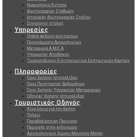
Ημερολόγιο/Εντυπα
Φωτογραφίες Σταθμών
Ιστορικές Φωτογραφίες Στόλου
Σύγχρονος στόλος
Υπηρεσίες
Online έκδοση εισιτηρίων
Προγράμματα Δρομολογίων
Μεταφορά Α.Μ.Ε.Α
Υπηρεσίες Αποθήκης
Τιμοκατάλογοι Εισιτηρίων και Εκπτωτικών Καρτών
Πληροφορίες
Όροι Χρήσης Ιστοσελίδας
Όροι Προστασίας Δεδομένων
Όροι Χρήσης Υπηρεσίας Μεταφορών
Οδηγίες Χρήσης Ιστοσελίδας
Τουριστικός Οδηγός
Λίγα λόγια για την Κρήτη
Πόλεις
Παραθαλάσσιες Περιοχές
Περιοχές στην ενδοχώρα
Αρχαιολογικοί Χώροι-Μουσεία-Μονές