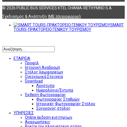
© 2026 PUBLIC BUS SERVICES KTEL CHANIA-RETHYMNO S.A
Σχεδιασμός & Ανάπτυξη:
ΙΜΕ πληροφορική
SMART
TOURS-ΠΡΑΚΤΟΡΕΙΟ ΓΕΝΙΚΟΥ ΤΟΥΡΙΣΜΟΥ
Αναζήτηση
ΕΤΑΙΡΕΙΑ
Προφίλ
Ιστορική Αναδρομή
Στόλος λεωφορείων
Οικονομικά Στοιχεία
Download
Λογότυπα
Ημερολόγιο/Έντυπα
Έκθεση Φωτογραφίας
Φωτογραφίες Σταθμών
Ιστορικές Φωτογραφίες Στόλου
Σύγχρονος στόλος
ΥΠΗΡΕΣΙΕΣ
Online έκδοση εισιτηρίων
Αναχωρήσεις
Βρείτε την πλησιέστερη στάση