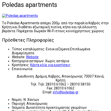
Poledas apartments
Tο Poledas Apartments απέχει 200μ. από την παραλία Καβρός στην
Κρήτη και διαθέτει εξωτερική πισίνα, κήπο και ηλιόλουστη
βεράντα. Παρέχεται δωρεάν Wi-Fi στους κοινόχρηστους χώρους
Πρόσθετες Πληροφορίες
Τύπος καταλύματος:
Ενοικιαζόμενα Επιπλωμένα
Διαμερίσματα
Website:
Website
Κατηγορία αστέρων:
Χωρίς αστέρια
Κρατήσεις:
Κάντε κλίκ για κρατήσεις
Επικοινωνία:
Διευθυνση: Δράμια, Καβρός, Αποκόρωνας 73007 Χανιά,
Κρήτη
Τηλ: Tηλ: 28310 61062 – 28310 58150
Fax: 28310 61062
Email:
info@poledas.gr
Νομός:
Ν. Χανίων
Περιοχή:
Αποκόρωνας
Γεύματα:
Δυνατότητα προετοιμασίας γευμάτων