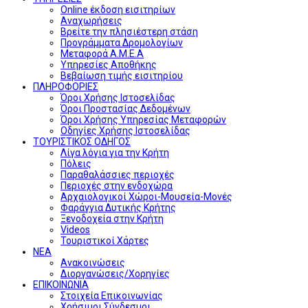
Online έκδοση εισιτηρίων
Αναχωρήσεις
Βρείτε την πλησιέστερη στάση
Προγράμματα Δρομολογίων
Μεταφορά Α.Μ.Ε.Α
Υπηρεσίες Αποθήκης
Βεβαίωση τιμής εισιτηρίου
ΠΛΗΡΟΦΟΡΙΕΣ
Όροι Χρήσης Ιστοσελίδας
Όροι Προστασίας Δεδομένων
Όροι Χρήσης Υπηρεσίας Μεταφορών
Οδηγίες Χρήσης Ιστοσελίδας
ΤΟΥΡΙΣΤΙΚΟΣ ΟΔΗΓΟΣ
Λίγα λόγια για την Κρήτη
Πόλεις
Παραθαλάσσιες περιοχές
Περιοχές στην ενδοχώρα
Αρχαιολογικοί Χώροι-Μουσεία-Μονές
Φαράγγια Δυτικής Κρήτης
Ξενοδοχεία στην Κρήτη
Videos
Τουριστικοί Χάρτες
ΝΕΑ
Ανακοινώσεις
Διοργανώσεις/Χορηγίες
ΕΠΙΚΟΙΝΩΝΙΑ
Στοιχεία Επικοινωνίας
Χρήσιμοι Σύνδεσμοι