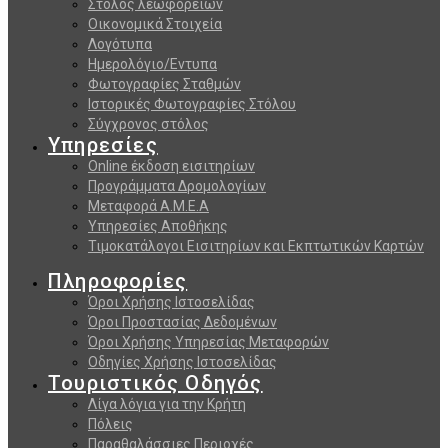
Στόλος λεωφορείων
Οικονομικά Στοιχεία
Λογότυπα
Ημερολόγιο/Εντυπα
Φωτογραφίες Σταθμών
Ιστορικές Φωτογραφίες Στόλου
Σύγχρονος στόλος
Υπηρεσίες
Online έκδοση εισιτηρίων
Προγράμματα Δρομολογίων
Μεταφορά Α.Μ.Ε.Α
Υπηρεσίες Αποθήκης
Τιμοκατάλογοι Εισιτηρίων και Εκπτωτικών Καρτών
Πληροφορίες
Όροι Χρήσης Ιστοσελίδας
Όροι Προστασίας Δεδομένων
Όροι Χρήσης Υπηρεσίας Μεταφορών
Οδηγίες Χρήσης Ιστοσελίδας
Τουριστικός Οδηγός
Λίγα λόγια για την Κρήτη
Πόλεις
Παραθαλάσσιες Περιοχές