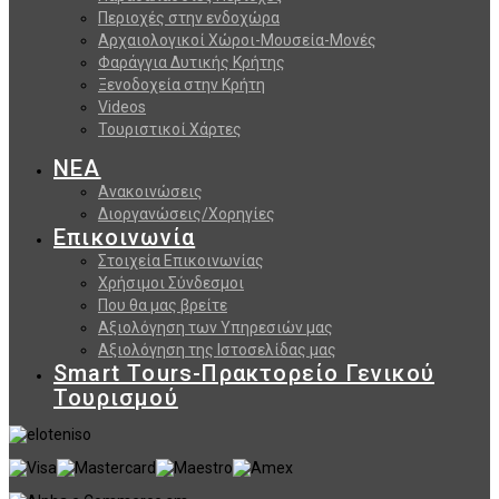
Περιοχές στην ενδοχώρα
Αρχαιολογικοί Χώροι-Μουσεία-Μονές
Φαράγγια Δυτικής Κρήτης
Ξενοδοχεία στην Κρήτη
Videos
Τουριστικοί Χάρτες
ΝΕΑ
Ανακοινώσεις
Διοργανώσεις/Χορηγίες
Επικοινωνία
Στοιχεία Επικοινωνίας
Χρήσιμοι Σύνδεσμοι
Που θα μας βρείτε
Αξιολόγηση των Υπηρεσιών μας
Αξιολόγηση της Ιστοσελίδας μας
Smart Tours-Πρακτορείο Γενικού
Τουρισμού