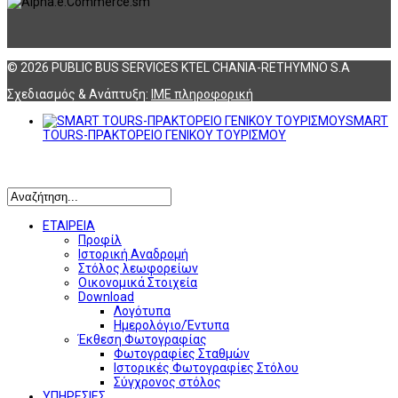
© 2026 PUBLIC BUS SERVICES KTEL CHANIA-RETHYMNO S.A
Σχεδιασμός & Ανάπτυξη:
ΙΜΕ πληροφορική
SMART
TOURS-ΠΡΑΚΤΟΡΕΙΟ ΓΕΝΙΚΟΥ ΤΟΥΡΙΣΜΟΥ
Αναζήτηση
ΕΤΑΙΡΕΙΑ
Προφίλ
Ιστορική Αναδρομή
Στόλος λεωφορείων
Οικονομικά Στοιχεία
Download
Λογότυπα
Ημερολόγιο/Έντυπα
Έκθεση Φωτογραφίας
Φωτογραφίες Σταθμών
Ιστορικές Φωτογραφίες Στόλου
Σύγχρονος στόλος
ΥΠΗΡΕΣΙΕΣ