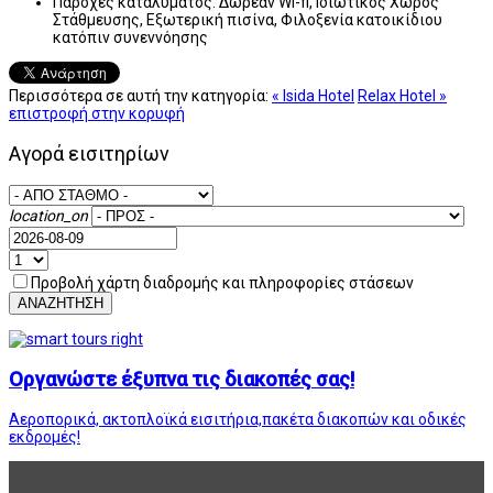
Παροχές καταλύματος:
Δωρεάν Wi-fi, Ιδιωτικός Χώρος
Στάθμευσης, Εξωτερική πισίνα, Φιλοξενία κατοικίδιου
κατόπιν συνεννόησης
Περισσότερα σε αυτή την κατηγορία:
« Isida Hotel
Relax Hotel »
επιστροφή στην κορυφή
Αγορά εισιτηρίων
location_on
Προβολή χάρτη διαδρομής και πληροφορίες στάσεων
ΑΝΑΖΗΤΗΣΗ
Οργανώστε έξυπνα τις διακοπές σας!
Αεροπορικά, ακτοπλοϊκά εισιτήρια,πακέτα διακοπών και οδικές
εκδρομές!