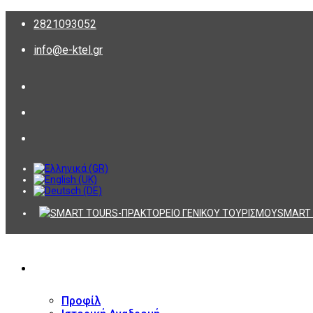
2821093052
info@e-ktel.gr
SMART 
ΕΤΑΙΡΕΙΑ
Προφίλ