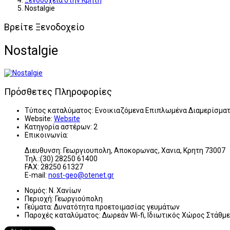
Ξενοδοχεία στην Κρήτη
Nostalgie
Βρείτε Ξενοδοχείο
Nostalgie
Πρόσθετες Πληροφορίες
Τύπος καταλύματος:
Ενοικιαζόμενα Επιπλωμένα Διαμερίσμα
Website:
Website
Κατηγορία αστέρων:
2
Επικοινωνία:
Διευθυνση: Γεωργιουπολη, Αποκορωνας, Χανια, Κρητη 73007
Τηλ.:(30) 28250 61400
FAX: 28250 61327
E-mail:
nost-geo@otenet.gr
Νομός:
Ν. Χανίων
Περιοχή:
Γεωργιούπολη
Γεύματα:
Δυνατότητα προετοιμασίας γευμάτων
Παροχές καταλύματος:
Δωρεάν Wi-fi, Ιδιωτικός Χώρος Στάθμ