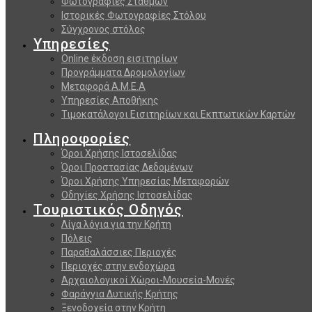
Φωτογραφίες Σταθμών
Ιστορικές Φωτογραφίες Στόλου
Σύγχρονος στόλος
Υπηρεσίες
Online έκδοση εισιτηρίων
Προγράμματα Δρομολογίων
Μεταφορά Α.Μ.Ε.Α
Υπηρεσίες Αποθήκης
Τιμοκατάλογοι Εισιτηρίων και Εκπτωτικών Καρτών
Πληροφορίες
Όροι Χρήσης Ιστοσελίδας
Όροι Προστασίας Δεδομένων
Όροι Χρήσης Υπηρεσίας Μεταφορών
Οδηγίες Χρήσης Ιστοσελίδας
Τουριστικός Οδηγός
Λίγα λόγια για την Κρήτη
Πόλεις
Παραθαλάσσιες Περιοχές
Περιοχές στην ενδοχώρα
Αρχαιολογικοί Χώροι-Μουσεία-Μονές
Φαράγγια Δυτικής Κρήτης
Ξενοδοχεία στην Κρήτη