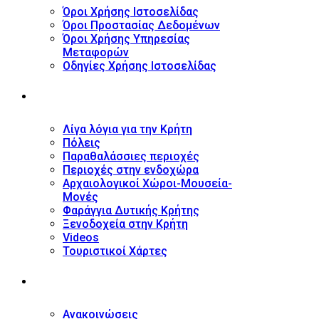
Όροι Χρήσης Ιστοσελίδας
Όροι Προστασίας Δεδομένων
Όροι Χρήσης Υπηρεσίας
Μεταφορών
Οδηγίες Χρήσης Ιστοσελίδας
ΤΟΥΡΙΣΤΙΚΟΣ ΟΔΗΓΟΣ
Λίγα λόγια για την Κρήτη
Πόλεις
Παραθαλάσσιες περιοχές
Περιοχές στην ενδοχώρα
Αρχαιολογικοί Χώροι-Μουσεία-
Μονές
Φαράγγια Δυτικής Κρήτης
Ξενοδοχεία στην Κρήτη
Videos
Τουριστικοί Χάρτες
ΝΕΑ
Ανακοινώσεις