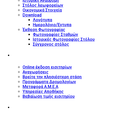
Ιστορική Αναδρομή
Στόλος λεωφορείων
Οικονομικά Στοιχεία
Download
Λογότυπα
Ημερολόγιο/Έντυπα
Έκθεση Φωτογραφίας
Φωτογραφίες Σταθμών
Ιστορικές Φωτογραφίες Στόλου
Σύγχρονος στόλος
ΥΠΗΡΕΣΙΕΣ
Online έκδοση εισιτηρίων
Αναχωρήσεις
Βρείτε την πλησιέστερη στάση
Προγράμματα Δρομολογίων
Μεταφορά Α.Μ.Ε.Α
Υπηρεσίες Αποθήκης
Βεβαίωση τιμής εισιτηρίου
ΠΛΗΡΟΦΟΡΙΕΣ