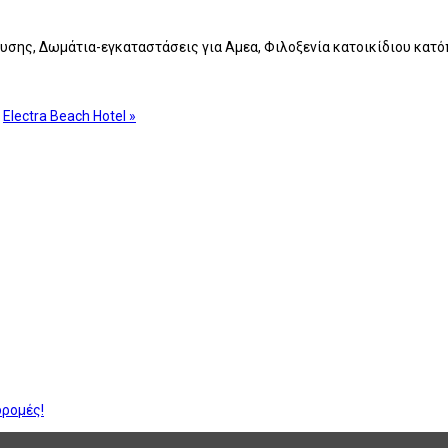
ευσης, Δωμάτια-εγκαταστάσεις για Αμεα, Φιλοξενία κατοικίδιου κατ
Electra Beach Hotel »
δρομές!