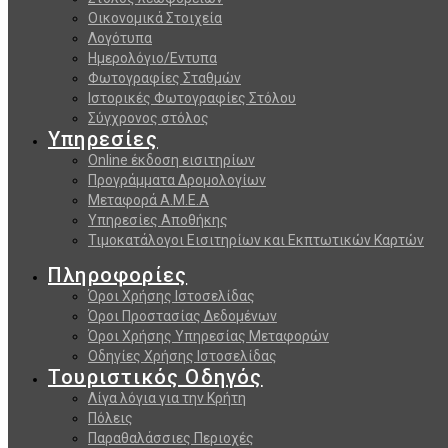
Οικονομικά Στοιχεία
Λογότυπα
Ημερολόγιο/Εντυπα
Φωτογραφίες Σταθμών
Ιστορικές Φωτογραφίες Στόλου
Σύγχρονος στόλος
Υπηρεσίες
Online έκδοση εισιτηρίων
Προγράμματα Δρομολογίων
Μεταφορά Α.Μ.Ε.Α
Υπηρεσίες Αποθήκης
Τιμοκατάλογοι Εισιτηρίων και Εκπτωτικών Καρτών
Πληροφορίες
Όροι Χρήσης Ιστοσελίδας
Όροι Προστασίας Δεδομένων
Όροι Χρήσης Υπηρεσίας Μεταφορών
Οδηγίες Χρήσης Ιστοσελίδας
Τουριστικός Οδηγός
Λίγα λόγια για την Κρήτη
Πόλεις
Παραθαλάσσιες Περιοχές