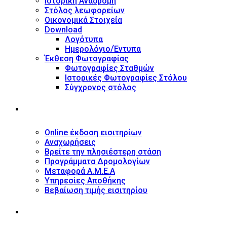
Ιστορική Αναδρομή
Στόλος λεωφορείων
Οικονομικά Στοιχεία
Download
Λογότυπα
Ημερολόγιο/Έντυπα
Έκθεση Φωτογραφίας
Φωτογραφίες Σταθμών
Ιστορικές Φωτογραφίες Στόλου
Σύγχρονος στόλος
ΥΠΗΡΕΣΙΕΣ
Online έκδοση εισιτηρίων
Αναχωρήσεις
Βρείτε την πλησιέστερη στάση
Προγράμματα Δρομολογίων
Μεταφορά Α.Μ.Ε.Α
Υπηρεσίες Αποθήκης
Βεβαίωση τιμής εισιτηρίου
ΠΛΗΡΟΦΟΡΙΕΣ