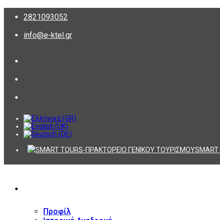
2821093052
info@e-ktel.gr
SMART 
ΕΤΑΙΡΕΙΑ
Προφίλ