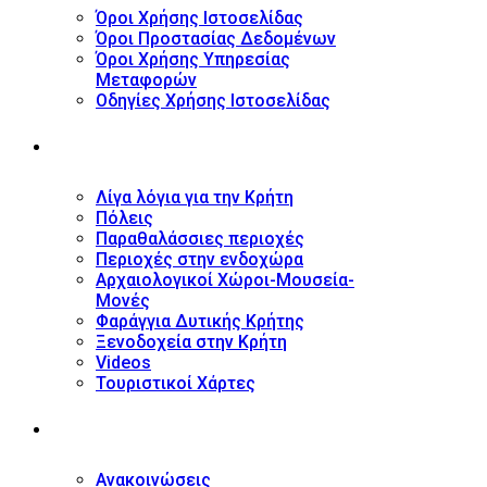
Όροι Χρήσης Ιστοσελίδας
Όροι Προστασίας Δεδομένων
Όροι Χρήσης Υπηρεσίας
Μεταφορών
Οδηγίες Χρήσης Ιστοσελίδας
ΤΟΥΡΙΣΤΙΚΟΣ ΟΔΗΓΟΣ
Λίγα λόγια για την Κρήτη
Πόλεις
Παραθαλάσσιες περιοχές
Περιοχές στην ενδοχώρα
Αρχαιολογικοί Χώροι-Μουσεία-
Μονές
Φαράγγια Δυτικής Κρήτης
Ξενοδοχεία στην Κρήτη
Videos
Τουριστικοί Χάρτες
ΝΕΑ
Ανακοινώσεις