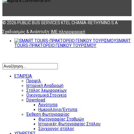
© 2026 PUBLIC BUS SERVICES KTEL CHANIA-RETHYMNO S.A
Σχεδιασμός & Ανάπτυξη:
ΙΜΕ πληροφορική
SMART
TOURS-ΠΡΑΚΤΟΡΕΙΟ ΓΕΝΙΚΟΥ ΤΟΥΡΙΣΜΟΥ
Αναζήτηση
ΕΤΑΙΡΕΙΑ
Προφίλ
Ιστορική Αναδρομή
Στόλος λεωφορείων
Οικονομικά Στοιχεία
Download
Λογότυπα
Ημερολόγιο/Έντυπα
Έκθεση Φωτογραφίας
Φωτογραφίες Σταθμών
Ιστορικές Φωτογραφίες Στόλου
Σύγχρονος στόλος
ΥΠΗΡΕΣΙΕΣ