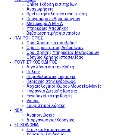
Online έκδοση εισιτηρίων
Αναχωρήσεις
Βρείτε την πλησιέστερη στάση
Προγράμματα Δρομολογίων
Μεταφορά Α.Μ.Ε.Α
Υπηρεσίες Αποθήκης
Βεβαίωση τιμής εισιτηρίου
ΠΛΗΡΟΦΟΡΙΕΣ
Όροι Χρήσης Ιστοσελίδας
Όροι Προστασίας Δεδομένων
Όροι Χρήσης Υπηρεσίας Μεταφορών
Οδηγίες Χρήσης Ιστοσελίδας
ΤΟΥΡΙΣΤΙΚΟΣ ΟΔΗΓΟΣ
Λίγα λόγια για την Κρήτη
Πόλεις
Παραθαλάσσιες περιοχές
Περιοχές στην ενδοχώρα
Αρχαιολογικοί Χώροι-Μουσεία-Μονές
Φαράγγια Δυτικής Κρήτης
Ξενοδοχεία στην Κρήτη
Videos
Τουριστικοί Χάρτες
ΝΕΑ
Ανακοινώσεις
Διοργανώσεις/Χορηγίες
ΕΠΙΚΟΙΝΩΝΙΑ
Στοιχεία Επικοινωνίας
Χρήσιμοι Σύνδεσμοι