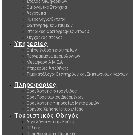
Στόλος λεωφορείων
Οικονομικά Στοιχεία
Λογότυπα
Ημερολόγιο/Εντυπα
Φωτογραφίες Σταθμών
Ιστορικές Φωτογραφίες Στόλου
Σύγχρονος στόλος
Υπηρεσίες
Online έκδοση εισιτηρίων
Προγράμματα Δρομολογίων
Μεταφορά Α.Μ.Ε.Α
Υπηρεσίες Αποθήκης
Τιμοκατάλογοι Εισιτηρίων και Εκπτωτικών Καρτών
Πληροφορίες
Όροι Χρήσης Ιστοσελίδας
Όροι Προστασίας Δεδομένων
Όροι Χρήσης Υπηρεσίας Μεταφορών
Οδηγίες Χρήσης Ιστοσελίδας
Τουριστικός Οδηγός
Λίγα λόγια για την Κρήτη
Πόλεις
Παραθαλάσσιες Περιοχές