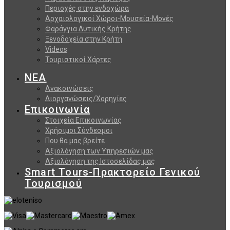
Περιοχές στην ενδοχώρα
Αρχαιολογικοί Χώροι-Μουσεία-Μονές
Φαράγγια Δυτικής Κρήτης
Ξενοδοχεία στην Κρήτη
Videos
Τουριστικοί Χάρτες
ΝΕΑ
Ανακοινώσεις
Διοργανώσεις/Χορηγίες
Επικοινωνία
Στοιχεία Επικοινωνίας
Χρήσιμοι Σύνδεσμοι
Που θα μας βρείτε
Αξιολόγηση των Υπηρεσιών μας
Αξιολόγηση της Ιστοσελίδας μας
Smart Tours-Πρακτορείο Γενικού
Τουρισμού