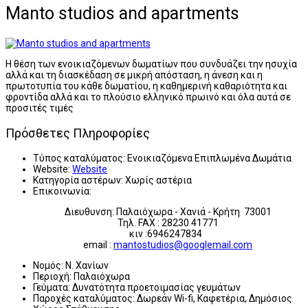
Manto studios and apartments
Η θέση των ενοικιαζόμενων δωματίων που συνδυάζει την ησυχία
αλλά και τη διασκέδαση σε μικρή απόσταση, η άνεση και η
πρωτοτυπία του κάθε δωματίου, η καθημερινή καθαριότητα και
φροντίδα αλλά και το πλούσιο ελληνικό πρωινό και όλα αυτά σε
προσιτές τιμές
Πρόσθετες Πληροφορίες
Τύπος καταλύματος:
Ενοικιαζόμενα Επιπλωμένα Δωμάτια
Website:
Website
Κατηγορία αστέρων:
Χωρίς αστέρια
Επικοινωνία:
Διευθυνση: Παλαιόχωρα - Χανιά - Κρήτη 73001
Τηλ. FAX : 28230 41771
κιν :6946247834
email :
mantostudios@googlemail.com
Νομός:
Ν. Χανίων
Περιοχή:
Παλαιόχωρα
Γεύματα:
Δυνατότητα προετοιμασίας γευμάτων
Παροχές καταλύματος:
Δωρεάν Wi-fi, Καφετέρια, Δημόσιος