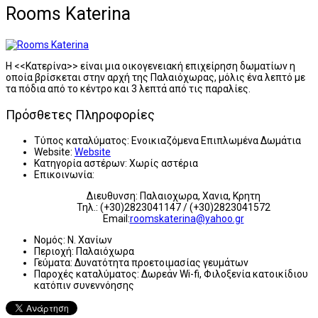
Rooms Katerina
Η <<Κατερίνα>> είναι μια οικογενειακή επιχείρηση δωματίων η
οποία βρίσκεται στην αρχή της Παλαιόχωρας, μόλις ένα λεπτό με
τα πόδια από το κέντρο και 3 λεπτά από τις παραλίες.
Πρόσθετες Πληροφορίες
Τύπος καταλύματος:
Ενοικιαζόμενα Επιπλωμένα Δωμάτια
Website:
Website
Κατηγορία αστέρων:
Χωρίς αστέρια
Επικοινωνία:
Διευθυνση: Παλαιοχωρα, Χανια, Κρητη
Τηλ.: (+30)2823041147 / (+30)2823041572
Email:
roomskaterina@yahoo.gr
Νομός:
Ν. Χανίων
Περιοχή:
Παλαιόχωρα
Γεύματα:
Δυνατότητα προετοιμασίας γευμάτων
Παροχές καταλύματος:
Δωρεάν Wi-fi, Φιλοξενία κατοικίδιου
κατόπιν συνεννόησης