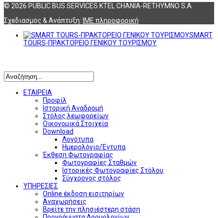
© 2026 PUBLIC BUS SERVICES KTEL CHANIA-RETHYMNO S.A
Σχεδιασμός & Ανάπτυξη:
ΙΜΕ πληροφορική
SMART
TOURS-ΠΡΑΚΤΟΡΕΙΟ ΓΕΝΙΚΟΥ ΤΟΥΡΙΣΜΟΥ
Αναζήτηση
ΕΤΑΙΡΕΙΑ
Προφίλ
Ιστορική Αναδρομή
Στόλος λεωφορείων
Οικονομικά Στοιχεία
Download
Λογότυπα
Ημερολόγιο/Έντυπα
Έκθεση Φωτογραφίας
Φωτογραφίες Σταθμών
Ιστορικές Φωτογραφίες Στόλου
Σύγχρονος στόλος
ΥΠΗΡΕΣΙΕΣ
Online έκδοση εισιτηρίων
Αναχωρήσεις
Βρείτε την πλησιέστερη στάση
Προγράμματα Δρομολογίων