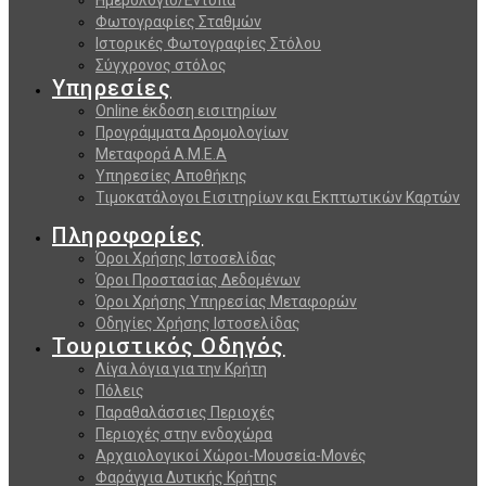
Φωτογραφίες Σταθμών
Ιστορικές Φωτογραφίες Στόλου
Σύγχρονος στόλος
Υπηρεσίες
Online έκδοση εισιτηρίων
Προγράμματα Δρομολογίων
Μεταφορά Α.Μ.Ε.Α
Υπηρεσίες Αποθήκης
Τιμοκατάλογοι Εισιτηρίων και Εκπτωτικών Καρτών
Πληροφορίες
Όροι Χρήσης Ιστοσελίδας
Όροι Προστασίας Δεδομένων
Όροι Χρήσης Υπηρεσίας Μεταφορών
Οδηγίες Χρήσης Ιστοσελίδας
Τουριστικός Οδηγός
Λίγα λόγια για την Κρήτη
Πόλεις
Παραθαλάσσιες Περιοχές
Περιοχές στην ενδοχώρα
Αρχαιολογικοί Χώροι-Μουσεία-Μονές
Φαράγγια Δυτικής Κρήτης