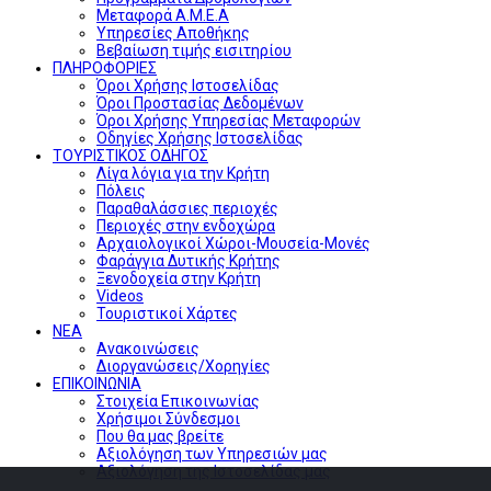
Μεταφορά Α.Μ.Ε.Α
Υπηρεσίες Αποθήκης
Βεβαίωση τιμής εισιτηρίου
ΠΛΗΡΟΦΟΡΙΕΣ
Όροι Χρήσης Ιστοσελίδας
Όροι Προστασίας Δεδομένων
Όροι Χρήσης Υπηρεσίας Μεταφορών
Οδηγίες Χρήσης Ιστοσελίδας
ΤΟΥΡΙΣΤΙΚΟΣ ΟΔΗΓΟΣ
Λίγα λόγια για την Κρήτη
Πόλεις
Παραθαλάσσιες περιοχές
Περιοχές στην ενδοχώρα
Αρχαιολογικοί Χώροι-Μουσεία-Μονές
Φαράγγια Δυτικής Κρήτης
Ξενοδοχεία στην Κρήτη
Videos
Τουριστικοί Χάρτες
ΝΕΑ
Ανακοινώσεις
Διοργανώσεις/Χορηγίες
ΕΠΙΚΟΙΝΩΝΙΑ
Στοιχεία Επικοινωνίας
Χρήσιμοι Σύνδεσμοι
Που θα μας βρείτε
Αξιολόγηση των Υπηρεσιών μας
Αξιολόγηση της Ιστοσελίδας μας