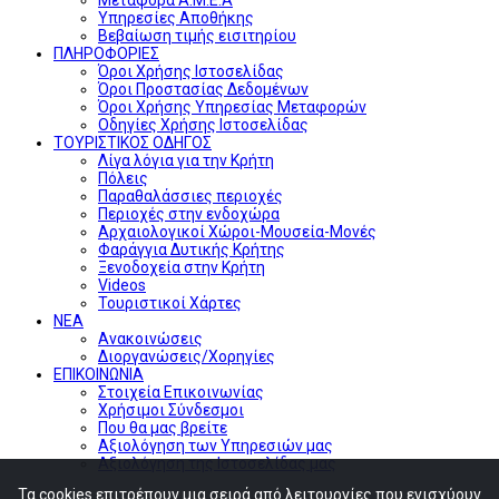
Υπηρεσίες Αποθήκης
Βεβαίωση τιμής εισιτηρίου
ΠΛΗΡΟΦΟΡΙΕΣ
Όροι Χρήσης Ιστοσελίδας
Όροι Προστασίας Δεδομένων
Όροι Χρήσης Υπηρεσίας Μεταφορών
Οδηγίες Χρήσης Ιστοσελίδας
ΤΟΥΡΙΣΤΙΚΟΣ ΟΔΗΓΟΣ
Λίγα λόγια για την Κρήτη
Πόλεις
Παραθαλάσσιες περιοχές
Περιοχές στην ενδοχώρα
Αρχαιολογικοί Χώροι-Μουσεία-Μονές
Φαράγγια Δυτικής Κρήτης
Ξενοδοχεία στην Κρήτη
Videos
Τουριστικοί Χάρτες
ΝΕΑ
Ανακοινώσεις
Διοργανώσεις/Χορηγίες
ΕΠΙΚΟΙΝΩΝΙΑ
Στοιχεία Επικοινωνίας
Χρήσιμοι Σύνδεσμοι
Που θα μας βρείτε
Αξιολόγηση των Υπηρεσιών μας
Αξιολόγηση της Ιστοσελίδας μας
Τα cookies επιτρέπουν μια σειρά από λειτουργίες που ενισχύουν