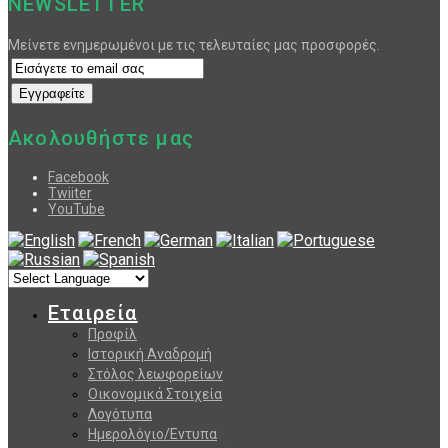
NEWSLETTER
Μείνετε ενημερωμένοι με τις τελευταίες μας προσφορές.
Ακολουθήστε μας
Facebook
Twiiter
YouTube
Εταιρεία
Προφίλ
Ιστορική Αναδρομή
Στόλος λεωφορείων
Οικονομικά Στοιχεία
Λογότυπα
Ημερολόγιο/Εντυπα