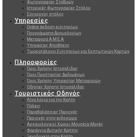
Φωτογραφίες Σταθμών
Ιστορικές Φωτογραφίες Στόλου
Σύγχρονος στόλος
Υπηρεσίες
Online έκδοση εισιτηρίων
Προγράμματα Δρομολογίων
Μεταφορά Α.Μ.Ε.Α
Υπηρεσίες Αποθήκης
Τιμοκατάλογοι Εισιτηρίων και Εκπτωτικών Καρτών
Πληροφορίες
Όροι Χρήσης Ιστοσελίδας
Όροι Προστασίας Δεδομένων
Όροι Χρήσης Υπηρεσίας Μεταφορών
Οδηγίες Χρήσης Ιστοσελίδας
Τουριστικός Οδηγός
Λίγα λόγια για την Κρήτη
Πόλεις
Παραθαλάσσιες Περιοχές
Περιοχές στην ενδοχώρα
Αρχαιολογικοί Χώροι-Μουσεία-Μονές
Φαράγγια Δυτικής Κρήτης
Ξενοδοχεία στην Κρήτη