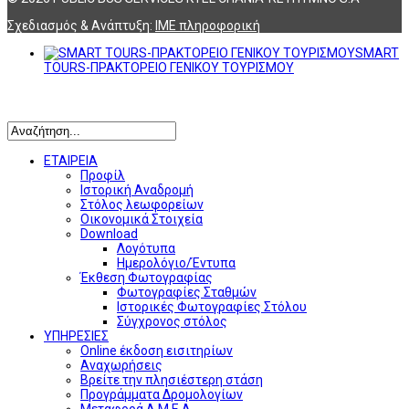
Σχεδιασμός & Ανάπτυξη:
ΙΜΕ πληροφορική
SMART
TOURS-ΠΡΑΚΤΟΡΕΙΟ ΓΕΝΙΚΟΥ ΤΟΥΡΙΣΜΟΥ
Αναζήτηση
ΕΤΑΙΡΕΙΑ
Προφίλ
Ιστορική Αναδρομή
Στόλος λεωφορείων
Οικονομικά Στοιχεία
Download
Λογότυπα
Ημερολόγιο/Έντυπα
Έκθεση Φωτογραφίας
Φωτογραφίες Σταθμών
Ιστορικές Φωτογραφίες Στόλου
Σύγχρονος στόλος
ΥΠΗΡΕΣΙΕΣ
Online έκδοση εισιτηρίων
Αναχωρήσεις
Βρείτε την πλησιέστερη στάση
Προγράμματα Δρομολογίων
Μεταφορά Α.Μ.Ε.Α