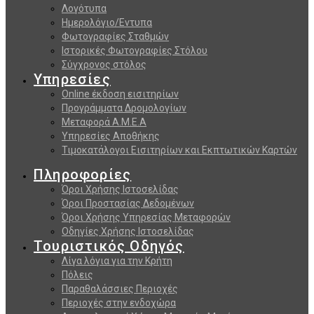
Λογότυπα
Ημερολόγιο/Εντυπα
Φωτογραφίες Σταθμών
Ιστορικές Φωτογραφίες Στόλου
Σύγχρονος στόλος
Υπηρεσίες
Online έκδοση εισιτηρίων
Προγράμματα Δρομολογίων
Μεταφορά Α.Μ.Ε.Α
Υπηρεσίες Αποθήκης
Τιμοκατάλογοι Εισιτηρίων και Εκπτωτικών Καρτών
Πληροφορίες
Όροι Χρήσης Ιστοσελίδας
Όροι Προστασίας Δεδομένων
Όροι Χρήσης Υπηρεσίας Μεταφορών
Οδηγίες Χρήσης Ιστοσελίδας
Τουριστικός Οδηγός
Λίγα λόγια για την Κρήτη
Πόλεις
Παραθαλάσσιες Περιοχές
Περιοχές στην ενδοχώρα