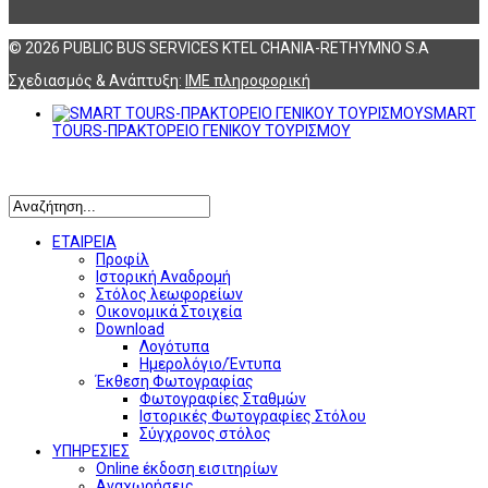
© 2026 PUBLIC BUS SERVICES KTEL CHANIA-RETHYMNO S.A
Σχεδιασμός & Ανάπτυξη:
ΙΜΕ πληροφορική
SMART
TOURS-ΠΡΑΚΤΟΡΕΙΟ ΓΕΝΙΚΟΥ ΤΟΥΡΙΣΜΟΥ
Αναζήτηση
ΕΤΑΙΡΕΙΑ
Προφίλ
Ιστορική Αναδρομή
Στόλος λεωφορείων
Οικονομικά Στοιχεία
Download
Λογότυπα
Ημερολόγιο/Έντυπα
Έκθεση Φωτογραφίας
Φωτογραφίες Σταθμών
Ιστορικές Φωτογραφίες Στόλου
Σύγχρονος στόλος
ΥΠΗΡΕΣΙΕΣ
Online έκδοση εισιτηρίων
Αναχωρήσεις