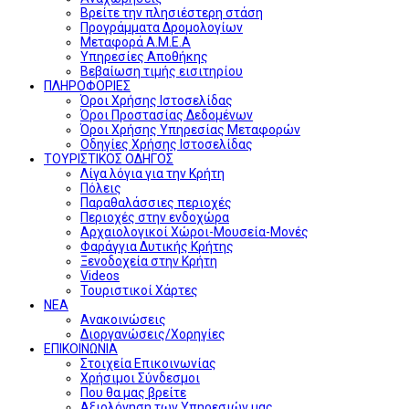
Βρείτε την πλησιέστερη στάση
Προγράμματα Δρομολογίων
Μεταφορά Α.Μ.Ε.Α
Υπηρεσίες Αποθήκης
Βεβαίωση τιμής εισιτηρίου
ΠΛΗΡΟΦΟΡΙΕΣ
Όροι Χρήσης Ιστοσελίδας
Όροι Προστασίας Δεδομένων
Όροι Χρήσης Υπηρεσίας Μεταφορών
Οδηγίες Χρήσης Ιστοσελίδας
ΤΟΥΡΙΣΤΙΚΟΣ ΟΔΗΓΟΣ
Λίγα λόγια για την Κρήτη
Πόλεις
Παραθαλάσσιες περιοχές
Περιοχές στην ενδοχώρα
Αρχαιολογικοί Χώροι-Μουσεία-Μονές
Φαράγγια Δυτικής Κρήτης
Ξενοδοχεία στην Κρήτη
Videos
Τουριστικοί Χάρτες
ΝΕΑ
Ανακοινώσεις
Διοργανώσεις/Χορηγίες
ΕΠΙΚΟΙΝΩΝΙΑ
Στοιχεία Επικοινωνίας
Χρήσιμοι Σύνδεσμοι
Που θα μας βρείτε
Αξιολόγηση των Υπηρεσιών μας