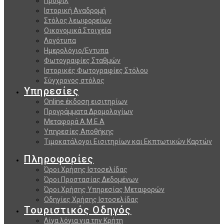
Προφίλ
Ιστορική Αναδρομή
Στόλος λεωφορείων
Οικονομικά Στοιχεία
Λογότυπα
Ημερολόγιο/Εντυπα
Φωτογραφίες Σταθμών
Ιστορικές Φωτογραφίες Στόλου
Σύγχρονος στόλος
Υπηρεσίες
Online έκδοση εισιτηρίων
Προγράμματα Δρομολογίων
Μεταφορά Α.Μ.Ε.Α
Υπηρεσίες Αποθήκης
Τιμοκατάλογοι Εισιτηρίων και Εκπτωτικών Καρτών
Πληροφορίες
Όροι Χρήσης Ιστοσελίδας
Όροι Προστασίας Δεδομένων
Όροι Χρήσης Υπηρεσίας Μεταφορών
Οδηγίες Χρήσης Ιστοσελίδας
Τουριστικός Οδηγός
Λίγα λόγια για την Κρήτη