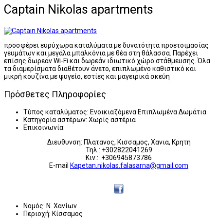
Captain Nikolas apartments
προσφέρει ευρύχωρα καταλύματα με δυνατότητα προετοιμασίας
γευμάτων και μεγάλα μπαλκόνια με θέα στη θάλασσα. Παρέχει
επίσης δωρεάν Wi-Fi και δωρεάν ιδιωτικό χώρο στάθμευσης. Όλα
τα διαμερίσματα διαθέτουν άνετο, επιπλωμένο καθιστικό και
μικρή κουζίνα με ψυγείο, εστίες και μαγειρικά σκεύη
Πρόσθετες Πληροφορίες
Τύπος καταλύματος:
Ενοικιαζόμενα Επιπλωμένα Δωμάτια
Κατηγορία αστέρων:
Χωρίς αστέρια
Επικοινωνία:
Διευθυνση: Πλατανος, Κισσαμος, Χανια, Κρητη
Τηλ.: +302822041269
Κιν.: +306945873786
E-mail
Kapetan.nikolas.falasarna@gmail.com
Νομός:
Ν. Χανίων
Περιοχή:
Κίσσαμος