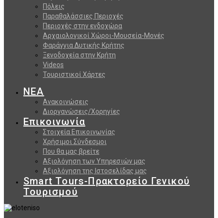
Πόλεις
Παραθαλάσσιες Περιοχές
Περιοχές στην ενδοχώρα
Αρχαιολογικοί Χώροι-Μουσεία-Μονές
Φαράγγια Δυτικής Κρήτης
Ξενοδοχεία στην Κρήτη
Videos
Τουριστικοί Χάρτες
ΝΕΑ
Ανακοινώσεις
Διοργανώσεις/Χορηγίες
Επικοινωνία
Στοιχεία Επικοινωνίας
Χρήσιμοι Σύνδεσμοι
Που θα μας βρείτε
Αξιολόγηση των Υπηρεσιών μας
Αξιολόγηση της Ιστοσελίδας μας
Smart Tours-Πρακτορείο Γενικού
Τουρισμού