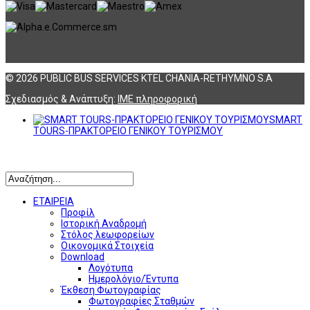
© 2026 PUBLIC BUS SERVICES KTEL CHANIA-RETHYMNO S.A
Σχεδιασμός & Ανάπτυξη:
ΙΜΕ πληροφορική
SMART
TOURS-ΠΡΑΚΤΟΡΕΙΟ ΓΕΝΙΚΟΥ ΤΟΥΡΙΣΜΟΥ
Αναζήτηση
ΕΤΑΙΡΕΙΑ
Προφίλ
Ιστορική Αναδρομή
Στόλος λεωφορείων
Οικονομικά Στοιχεία
Download
Λογότυπα
Ημερολόγιο/Έντυπα
Έκθεση Φωτογραφίας
Φωτογραφίες Σταθμών