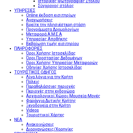
Ιστορικές Φωτογραφίες Στόλου
Σύγχρονος στόλος
ΥΠΗΡΕΣΙΕΣ
Online έκδοση εισιτηρίων
Αναχωρήσεις
Βρείτε την πλησιέστερη στάση
Προγράμματα Δρομολογίων
Μεταφορά Α.Μ.Ε.Α
Υπηρεσίες Αποθήκης
Βεβαίωση τιμής εισιτηρίου
ΠΛΗΡΟΦΟΡΙΕΣ
Όροι Χρήσης Ιστοσελίδας
Όροι Προστασίας Δεδομένων
Όροι Χρήσης Υπηρεσίας Μεταφορών
Οδηγίες Χρήσης Ιστοσελίδας
ΤΟΥΡΙΣΤΙΚΟΣ ΟΔΗΓΟΣ
Λίγα λόγια για την Κρήτη
Πόλεις
Παραθαλάσσιες περιοχές
Περιοχές στην ενδοχώρα
Αρχαιολογικοί Χώροι-Μουσεία-Μονές
Φαράγγια Δυτικής Κρήτης
Ξενοδοχεία στην Κρήτη
Videos
Τουριστικοί Χάρτες
ΝΕΑ
Ανακοινώσεις
Διοργανώσεις/Χορηγίες