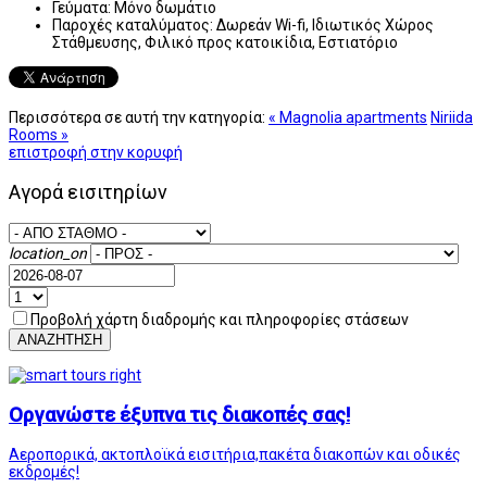
Γεύματα:
Μόνο δωμάτιο
Παροχές καταλύματος:
Δωρεάν Wi-fi, Ιδιωτικός Χώρος
Στάθμευσης, Φιλικό προς κατοικίδια, Εστιατόριο
Περισσότερα σε αυτή την κατηγορία:
« Magnolia apartments
Niriida
Rooms »
επιστροφή στην κορυφή
Αγορά εισιτηρίων
location_on
Προβολή χάρτη διαδρομής και πληροφορίες στάσεων
ΑΝΑΖΗΤΗΣΗ
Οργανώστε έξυπνα τις διακοπές σας!
Αεροπορικά, ακτοπλοϊκά εισιτήρια,πακέτα διακοπών και οδικές
εκδρομές!